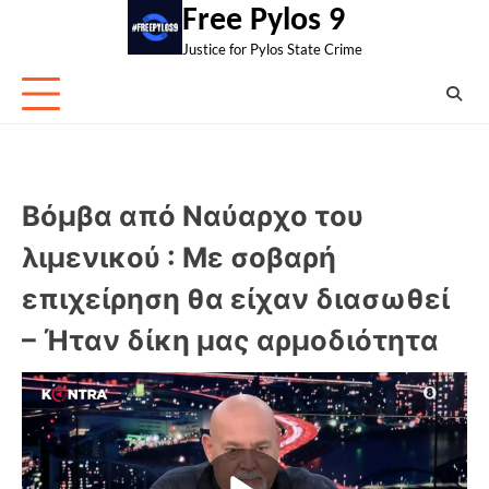
Skip
Free Pylos 9
to
Justice for Pylos State Crime
content
Βόμβα από Ναύαρχο του
λιμενικού : Με σοβαρή
επιχείρηση θα είχαν διασωθεί
– Ήταν δίκη μας αρμοδιότητα