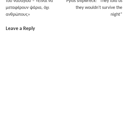
του ναυαγίου – «Έίναι να
Pylos shipwreck: “They told us
μεταφέρουν ψάρια, όχι
they wouldn’t survive the
ανθρώπους»
night”
Leave a Reply