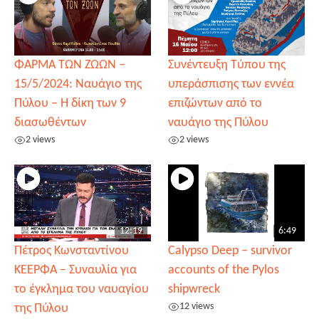
ΦΑΡΜΑ ΤΩΝ ΖΩΩΝ –
Συνέντευξη Τύπου της
15/5/2024: Ναυάγιο της
υπεράσπισης των εννέα
Πύλου – Η δίκη των 9
επιζώντων από το
διασωθέντων
ναυάγιο της Πύλου
2 views
2 views
12:19
6:49
Πέτρος Κωνσταντίνου
Calypso Deep – survivor
ΚΕΕΡΦΑ – Συναυλία για
accounts of the Pylos
το έγκλημα του ναυαγίου
shipwreck
12 views
της Πύλου