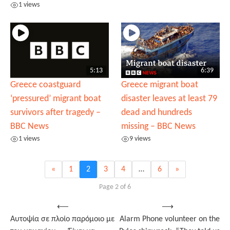
1 views
5:13
6:39
Greece coastguard
Greece migrant boat
‘pressured’ migrant boat
disaster leaves at least 79
survivors after tragedy –
dead and hundreds
BBC News
missing – BBC News
1 views
9 views
«
1
2
3
4
…
6
»
Page 2 of 6
Post
⟵
⟶
Αυτοψία σε πλοίο παρόμοιο με
Alarm Phone volunteer on the
navigation