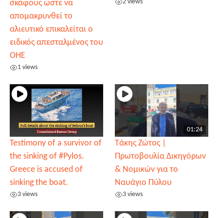
2 views
σκάφους ώστε να
απομακρυνθεί το
αλιευτικό επικαλείται ο
ειδικός απεσταλμένος του
ΟΗΕ
1 views
01:24
Testimony of a survivor of
Τάκης Ζώτος |
the sinking of #Pylos.
Πρωτοβουλία Δικηγόρων
Greece is accused of
& Νομικών για το
sinking the boat.
Ναυάγιο Πύλου
3 views
3 views