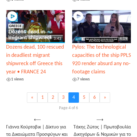
3:43
4:09
Dozens dead, 100 rescued
Pylos: The technological
in deadliest migrant
capacities of the ship PPLS
shipwreck off Greece this
920 render absurd any no-
year • FRANCE 24
footage claims
1 views
7 views
«
1
2
3
4
5
6
»
Page 4 of 6
Post
⟵
⟶
Γιάννα Κούρτοβικ | Δίκτυο για
Τάκης Ζώτος | Πρωτοβουλία
navigation
τα Δικαιώματα Προσφύγων και
Δικηγόρων & Νομικών για το