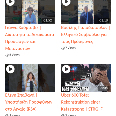
01:52
01:18
Γιάννα Κούρτοβικ |
Βασίλης Παπαδόπουλος |
Δίκτυο για τα Δικαιώματα
Ελληνικό Συμβούλιο για
Προσφύγων και
τους Πρόσφυγες
7 views
Μεταναστών
5 views
25:38
Ελένη Σπαθανά |
Über 600 Tote:
Υποστήριξη Προσφύγων
Rekonstruktion einer
στο Αιγαίο (RSA)
Katastrophe | STRG_F
1 views
3 views