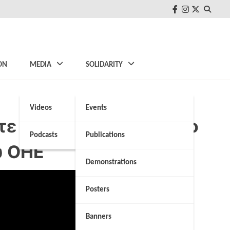
FB
Instagram
Twitter
ON
MEDIA
SOLIDARITY
Videos
Events
τε να απομακρυνθεί το
Podcasts
Publications
υ ΟΗΕ
Demonstrations
Posters
Banners