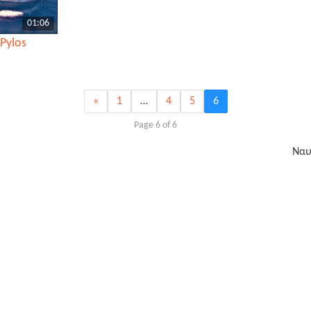
01:06
 Pylos
«
1
…
4
5
6
Page 6 of 6
Ναυ