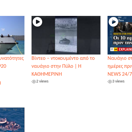
δυνατότητες
Βίντεο – ντοκουμέντο από το
Ναυάγιο στ
920
ναυάγιο στην Πύλο | Η
ημέρες πρι
ΚΑΘΗΜΕΡΙΝΗ
NEWS 24/7
2 views
3 views
η