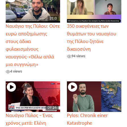
21:0
Ναυάγιο της Πύλου: Ούτε
350 οικογένειες των
ευρώ αποζημίωσης
θυμάτων του ναυαγίου
στους άδικα
της Πύλου ζητάνε
φυλακισμένους
δικαιοσύνη
94 views
ναυαγούς-«Θέλω απλά
μια συγγνώμη»
4 views
09:26
Ναυάγιο Πύλος – Ένας
Pylos: Chronik einer
χρόνος μετά: Ελένη
Katastrophe