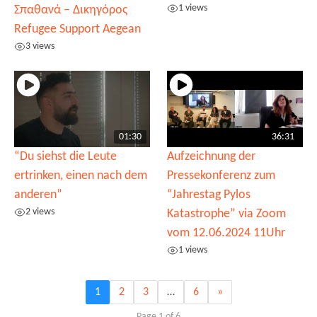
1 views
Σπαθανά – Δικηγόρος
Refugee Support Aegean
3 views
01:30
36:31
“Du siehst die Leute
Aufzeichnung der
ertrinken, einen nach dem
Pressekonferenz zum
anderen”
“Jahrestag Pylos
2 views
Katastrophe” via Zoom
vom 12.06.2024 11Uhr
1 views
1
2
3
…
6
»
Page 1 of 6