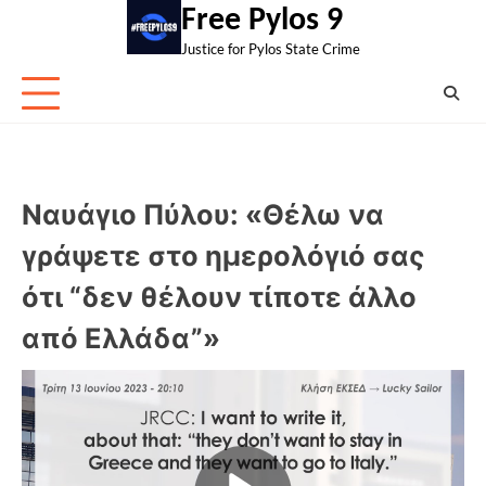
Skip
Free Pylos 9
to
Justice for Pylos State Crime
content
Ναυάγιο Πύλου: «Θέλω να
γράψετε στο ημερολόγιό σας
ότι “δεν θέλουν τίποτε άλλο
από Ελλάδα”»