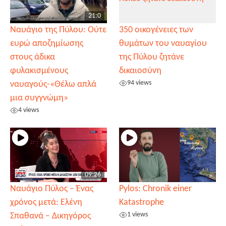
21:0
Ναυάγιο της Πύλου: Ούτε
350 οικογένειες των
ευρώ αποζημίωσης
θυμάτων του ναυαγίου
στους άδικα
της Πύλου ζητάνε
φυλακισμένους
δικαιοσύνη
94 views
ναυαγούς-«Θέλω απλά
μια συγγνώμη»
4 views
09:26
Ναυάγιο Πύλος – Ένας
Pylos: Chronik einer
χρόνος μετά: Ελένη
Katastrophe
1 views
Σπαθανά – Δικηγόρος