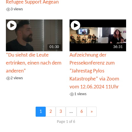
Refugee Support Aegean
3 views
01:30
36:31
“Du siehst die Leute
Aufzeichnung der
ertrinken, einen nach dem
Pressekonferenz zum
anderen”
“Jahrestag Pylos
2 views
Katastrophe” via Zoom
vom 12.06.2024 11Uhr
1 views
1
2
3
…
6
»
Page 1 of 6