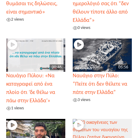
θυμάσαι τις δηλώσεις,
ημερολόγιό σας ότι “δεν
είναι σημαντικό»
θέλουν τίποτε άλλο από
2 views
Ελλάδα”»
0 views
00:46
05:56
Ναυάγιο Πύλου: «Να
Ναυάγιο στην Πύλο:
καταγραφεί από ένα
“Πείτε ότι δεν θέλετε να
πλοίο ότι ‘δε θέλω να
πάτε στην Ελλάδα”
3 views
πάω στην Ελλάδα’»
1 views