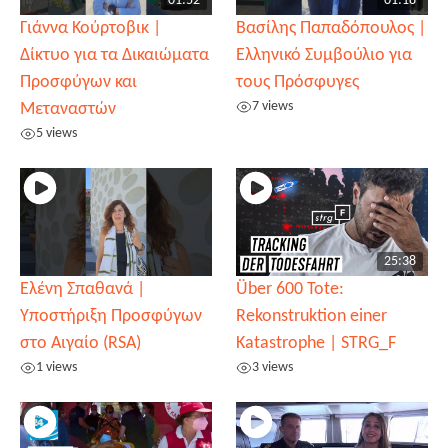
01:52
01:18
Γιάννα Κούρτοβικ |
Βασίλης Παπαδόπουλος |
Δίκτυο για τα Δικαιώματα
Ελληνικό Συμβούλιο για
Προσφύγων και
τους Πρόσφυγες
7 views
Μεταναστών
5 views
25:38
Ελένη Σπαθανά |
Über 600 Tote:
Υποστήριξη Προσφύγων
Rekonstruktion einer
στο Αιγαίο (RSA)
Katastrophe | STRG_F
1 views
3 views