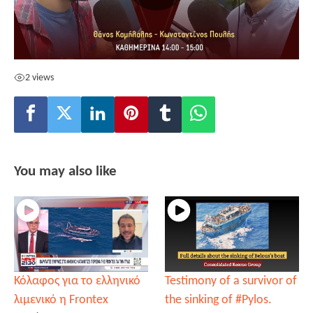
2 views
You may also like
Κόλαφος για το ελληνικό
Testimony of a survivor of
λιμενικό η Frontex
the sinking of #Pylos.