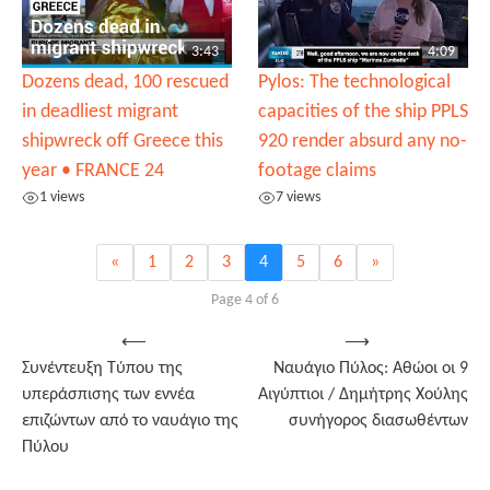
3:43
4:09
Dozens dead, 100 rescued
Pylos: The technological
in deadliest migrant
capacities of the ship PPLS
shipwreck off Greece this
920 render absurd any no-
year • FRANCE 24
footage claims
1 views
7 views
«
1
2
3
4
5
6
»
Page 4 of 6
Post
⟵
⟶
Συνέντευξη Τύπου της
Ναυάγιο Πύλος: Αθώοι οι 9
navigation
υπεράσπισης των εννέα
Αιγύπτιοι / Δημήτρης Χούλης
επιζώντων από το ναυάγιο της
συνήγορος διασωθέντων
Πύλου