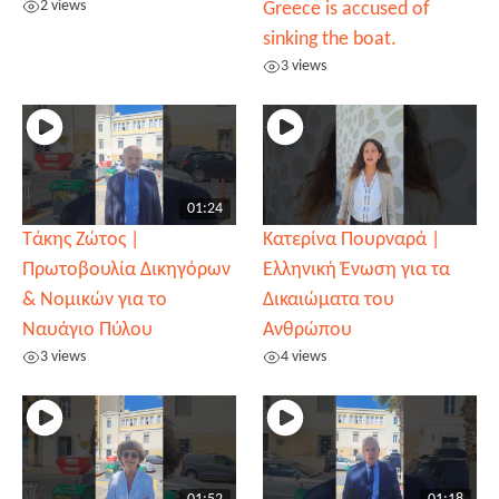
2 views
Greece is accused of
sinking the boat.
3 views
01:24
Τάκης Ζώτος |
Κατερίνα Πουρναρά |
Πρωτοβουλία Δικηγόρων
Ελληνική Ένωση για τα
& Νομικών για το
Δικαιώματα του
Ναυάγιο Πύλου
Ανθρώπου
3 views
4 views