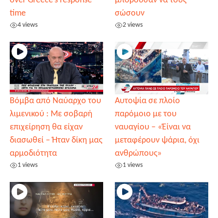
over Greece’s response
μπορούσαν να τους
time
σώσουν
4 views
2 views
Βόμβα από Ναύαρχο του
Αυτοψία σε πλοίο
λιμενικού : Με σοβαρή
παρόμοιο με του
επιχείρηση θα είχαν
ναυαγίου – «Έίναι να
διασωθεί – Ήταν δίκη μας
μεταφέρουν ψάρια, όχι
αρμοδιότητα
ανθρώπους»
1 views
1 views