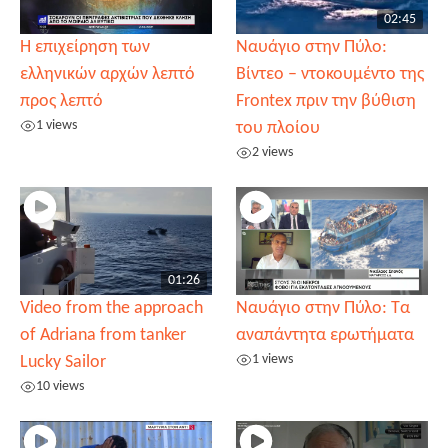
02:45
Η επιχείρηση των
Ναυάγιο στην Πύλο:
ελληνικών αρχών λεπτό
Βίντεο – ντοκουμέντο της
προς λεπτό
Frontex πριν την βύθιση
1 views
του πλοίου
2 views
01:26
Video from the approach
Ναυάγιο στην Πύλο: Τα
of Adriana from tanker
αναπάντητα ερωτήματα
1 views
Lucky Sailor
10 views