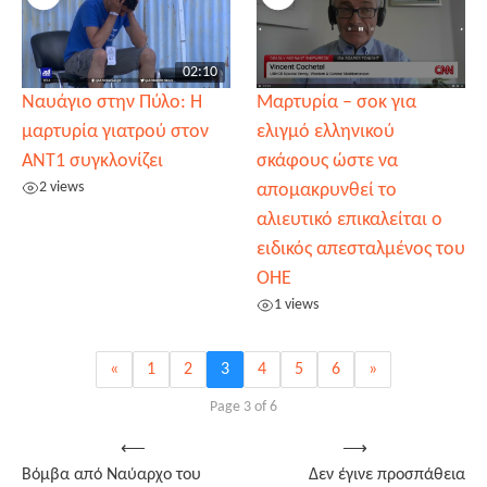
02:10
Ναυάγιο στην Πύλο: Η
Μαρτυρία – σοκ για
μαρτυρία γιατρού στον
ελιγμό ελληνικού
ΑΝΤ1 συγκλονίζει
σκάφους ώστε να
2 views
απομακρυνθεί το
αλιευτικό επικαλείται ο
ειδικός απεσταλμένος του
ΟΗΕ
1 views
«
1
2
3
4
5
6
»
Page 3 of 6
Post
⟵
⟶
Βόμβα από Ναύαρχο του
Δεν έγινε προσπάθεια
navigation