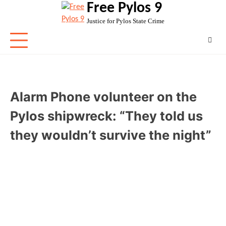
Free Pylos 9
Skip
to
Justice for Pylos State Crime
content
Alarm Phone volunteer on the
Pylos shipwreck: “They told us
they wouldn’t survive the night”