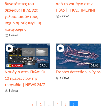
δυνατότητες του
από το ναυάγιο στην
σκάφους ΠΠΛΣ 920
Πύλο | Η ΚΑΘΗΜΕΡΙΝΗ
2 views
γελοιοποιούν τους
ισχυρισμούς περί μη
καταγραφής
1 views
09:58
01:06
Ναυάγιο στην Πύλο: Οι
Frontex detection in Pylos
5 views
10 ημέρες πριν την
τραγωδία | NEWS 24/7
3 views
«
1
…
4
5
6