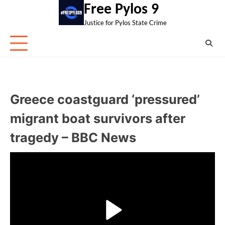
Skip
Free Pylos 9
to
Justice for Pylos State Crime
content
Greece coastguard ‘pressured’
migrant boat survivors after
tragedy – BBC News