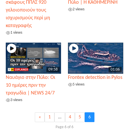
σκάφους ΠΠΛΣ 920
Πύλο | Η ΚΑΘΗΜΕΡΙΝΗ
2 views
γελοιοποιούν τους
ισχυρισμούς περί μη
καταγραφής
1 views
09:58
01:06
Ναυάγιο στην Πύλο: Οι
Frontex detection in Pylos
5 views
10 ημέρες πριν την
τραγωδία | NEWS 24/7
3 views
«
1
…
4
5
6
Page 6 of 6