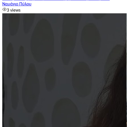
Ναυάγιο Πύλου
3 views