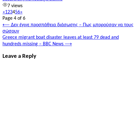
7 views
«
1
2
3
4
5
6
»
Page 4 of 6
Post
⟵
Δεν έγινε προσπάθεια διάσωσης – Πως μπορούσαν να τους
σώσουν
navigation
Greece migrant boat disaster leaves at least 79 dead and
hundreds missing – BBC News
⟶
Leave a Reply