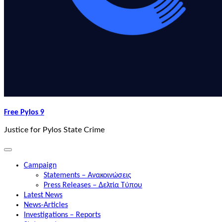
Free Pylos 9
Justice for Pylos State Crime
Campaign
Statements – Ανακοινώσεις
Press Releases – Δελτία Τύπου
Latest News
News-Articles
Investigations – Reports