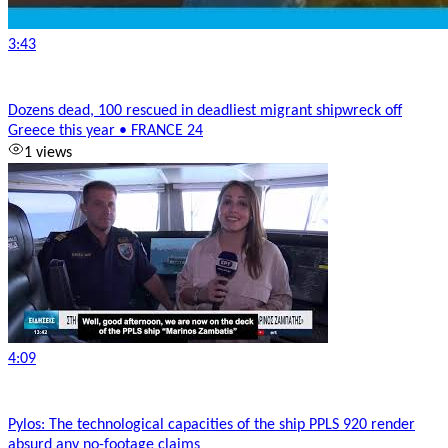
3:43
Dozens dead, 100 rescued in deadliest migrant shipwreck off
Greece this year • FRANCE 24
1 views
4:09
Pylos: The technological capacities of the ship PPLS 920 render
absurd any no-footage claims