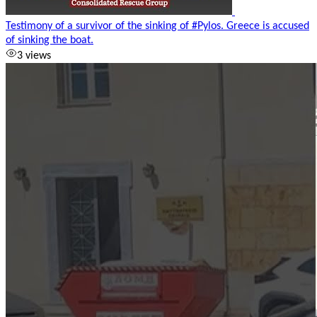
Testimony of a survivor of the sinking of #Pylos. Greece is accused
of sinking the boat.
3 views