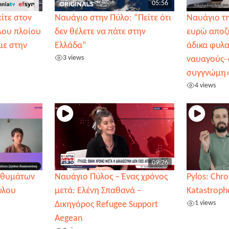
05:56
ίτε στον
Ναυάγιο στην Πύλο: “Πείτε ότι
Ναυάγιο τη
λου πλοίου
δεν θέλετε να πάτε στην
ευρώ αποζ
με στην
Ελλάδα”
άδικα φυλ
3 views
ναυαγούς-
συγγνώμη
4 views
09:26
ν θυμάτων
Ναυάγιο Πύλος – Ένας χρόνος
Pylos: Chro
ύλου
μετά: Ελένη Σπαθανά –
Katastroph
1 views
Δικηγόρος Refugee Support
Aegean