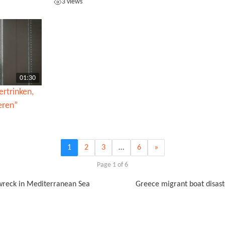
3 views
01:30
ertrinken,
eren”
1
2
3
…
6
»
Page 1 of 6
wreck in Mediterranean Sea
Greece migrant boat disast