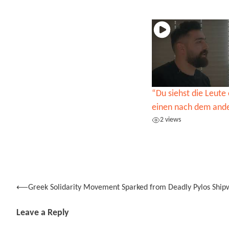
“Du siehst die Leute 
einen nach dem and
2 views
Post
⟵
Greek Solidarity Movement Sparked from Deadly Pylos Ship
navigation
Leave a Reply