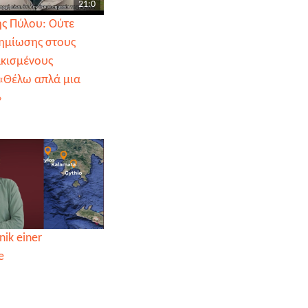
21:0
ς Πύλου: Ούτε
ημίωσης στους
ακισμένους
«Θέλω απλά μια
»
nik einer
e