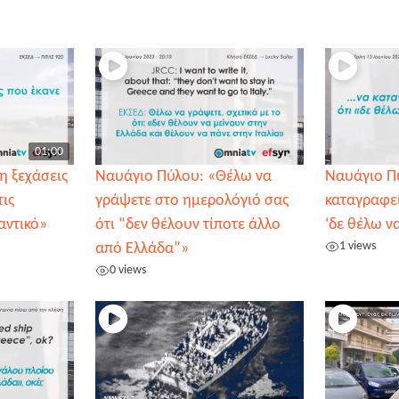
01:00
η ξεχάσεις
Ναυάγιο Πύλου: «Θέλω να
Ναυάγιο Π
τις
γράψετε στο ημερολόγιό σας
καταγραφεί
αντικό»
ότι “δεν θέλουν τίποτε άλλο
‘δε θέλω ν
1 views
από Ελλάδα”»
0 views