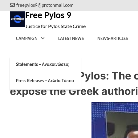
Skip
freepylos9@protonmail.com
to
Free Pylos 9
content
Justice for Pylos State Crime
CAMPAIGN
LATEST NEWS
NEWS-ARTICLES
Statements – Ανακοινώσεις
Shipwreck in Pylos: The 
Press Releases – Δελτία Τύπου
expose the Greek authori