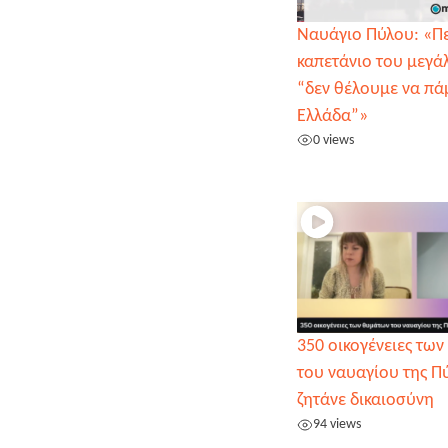
Ναυάγιο Πύλου: «Πε
καπετάνιο του μεγά
“δεν θέλουμε να πά
Ελλάδα”»
0 views
350 οικογένειες τω
του ναυαγίου της Π
ζητάνε δικαιοσύνη
94 views