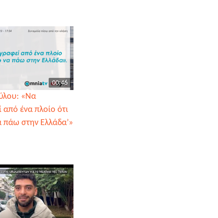
00:46
ύλου: «Να
 από ένα πλοίο ότι
α πάω στην Ελλάδα’»