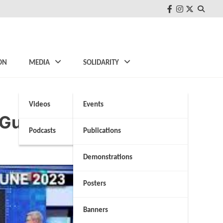
FB
Instagram
Twitter
ON
MEDIA
SOLIDARITY
Videos
Events
t Guard’s spokesman
Podcasts
Publications
Demonstrations
Posters
Banners