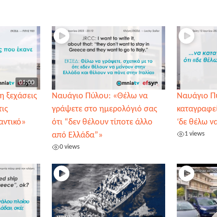
01:00
η ξεχάσεις
Ναυάγιο Πύλου: «Θέλω να
Ναυάγιο Π
τις
γράψετε στο ημερολόγιό σας
καταγραφεί
αντικό»
ότι “δεν θέλουν τίποτε άλλο
‘δε θέλω ν
1 views
από Ελλάδα”»
0 views