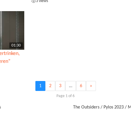
3 views
01:30
ertrinken,
eren”
1
2
3
…
6
»
Page 1 of 6
s
The Outsiders / Pylos 2023 / M