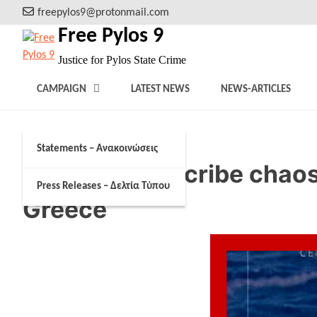
Skip
freepylos9@protonmail.com
to
Free Pylos 9
content
Justice for Pylos State Crime
CAMPAIGN
LATEST NEWS
NEWS-ARTICLES
Statements – Ανακοινώσεις
Survivors describe chaos
Press Releases – Δελτία Τύπου
Greece