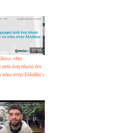
00:46
ύλου: «Να
 από ένα πλοίο ότι
α πάω στην Ελλάδα’»