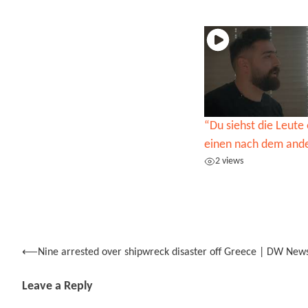
“Du siehst die Leute 
einen nach dem and
2 views
Post
⟵
Nine arrested over shipwreck disaster off Greece | DW New
navigation
Leave a Reply