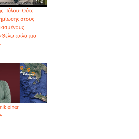
21:0
ς Πύλου: Ούτε
ημίωσης στους
ακισμένους
«Θέλω απλά μια
»
nik einer
e