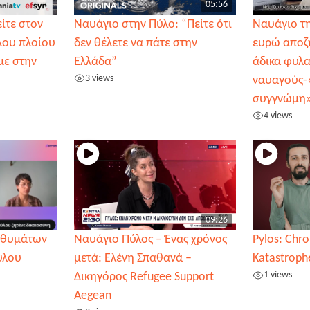
05:56
ίτε στον
Ναυάγιο στην Πύλο: “Πείτε ότι
Ναυάγιο τη
λου πλοίου
δεν θέλετε να πάτε στην
ευρώ αποζ
με στην
Ελλάδα”
άδικα φυλ
3 views
ναυαγούς-
συγγνώμη
4 views
09:26
ν θυμάτων
Ναυάγιο Πύλος – Ένας χρόνος
Pylos: Chro
ύλου
μετά: Ελένη Σπαθανά –
Katastroph
1 views
Δικηγόρος Refugee Support
Aegean