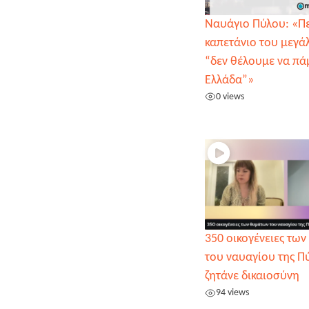
Ναυάγιο Πύλου: «Πε
καπετάνιο του μεγά
“δεν θέλουμε να πά
Ελλάδα”»
0 views
350 οικογένειες τω
του ναυαγίου της Π
ζητάνε δικαιοσύνη
94 views