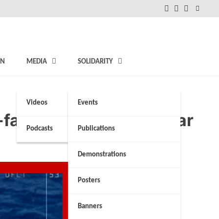
FB
Instagram
Twitter
ON
MEDIA
SOLIDARITY
Videos
Events
-fated migrant boat near
Podcasts
Publications
Demonstrations
Posters
Banners