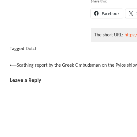
Share this:
Facebook
The short URL:
https:
Tagged
Dutch
Post
⟵
Scathing report by the Greek Ombudsman on the Pylos ship
navigation
Leave a Reply