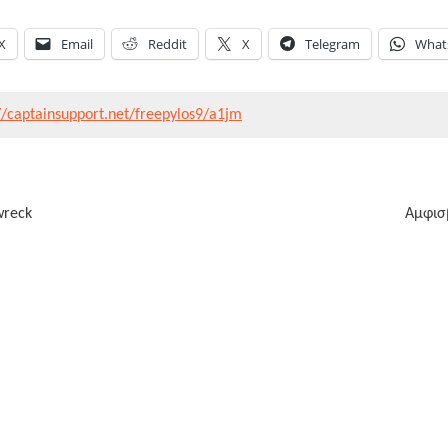
X
Email
Reddit
X
Telegram
What
//captainsupport.net/freepylos9/a1jm
wreck
Αμφισ