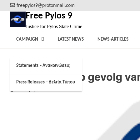
Skip
freepylos9@protonmail.com
to
Free Pylos 9
content
Justice for Pylos State Crime
CAMPAIGN
LATEST NEWS
NEWS-ARTICLES
Statements – Ανακοινώσεις
Was bootramp gevolg van
Press Releases – Δελτία Τύπου
February 6, 2025