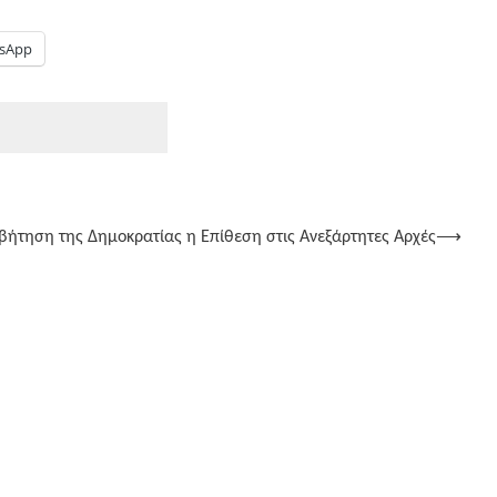
sApp
βήτηση της Δημοκρατίας η Επίθεση στις Ανεξάρτητες Αρχές
⟶