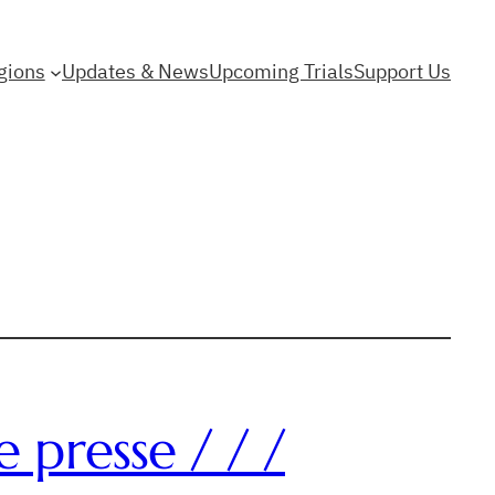
gions
Updates & News
Upcoming Trials
Support Us
 presse / / /