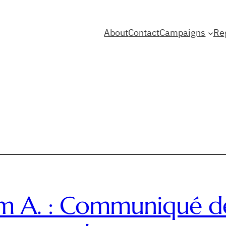
About
Contact
Campaigns
Re
m A. : Communiqué de