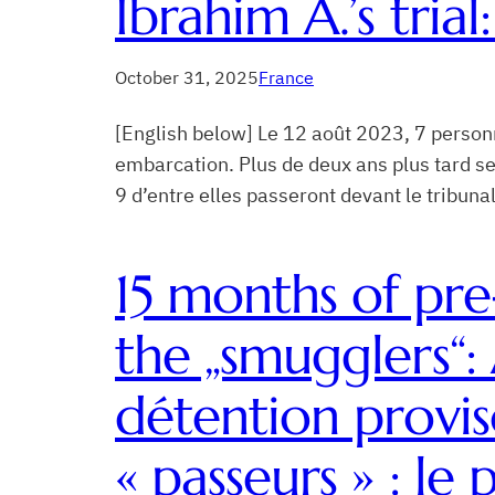
Ibrahim A.’s trial
October 31, 2025
France
[English below] Le 12 août 2023, 7 person
embarcation. Plus de deux ans plus tard s
9 d’entre elles passeront devant le tribuna
15 months of pre
the „smugglers“: 
détention provis
« passeurs » : l