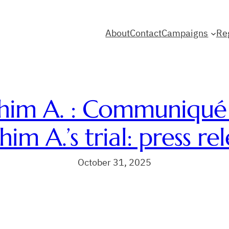
About
Contact
Campaigns
Re
him A. : Communiqué 
him A.’s trial: press re
October 31, 2025