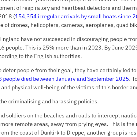
ment of respiratory and heartbeat detectors and therma
 2018 (
154,354 irregular arrivals by small boats since 
 of drones, helicopters, cameras, aeroplanes, quad bik
ngland have not succeeded in discouraging people from
816 people. This is 25% more than in 2023. By June 202
cording to the English authorities.
eter people from their goal, they have certainly led to 
8 people died between January and September 2025
. T
nd physical well-being of the victims of this border an
the criminalising and harassing policies.
 and soldiers on the beaches and roads to intercept nau
n more remote areas, away from prying eyes. This is the
m the coast of Dunkirk to Dieppe, another group is respo