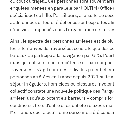
du coût du trajet… Ces personnes sont souvent ar
enquêtes menées en parallèle par l’OLTIM (Office de 
spécialisée) de Lille. Par ailleurs, à la suite de d
auditionnées et leurs téléphones sont exploités af
d’individus impliqués dans l’organisation de la tra
Ainsi, le spectre des personnes arrêtées est de plu
leurs tentatives de traversées, constate que des 
bateaux ou participé à la navigation par GPS. Pour
mais qui utilisent leur compétence de barreur pour 
traversées il s’agit donc des individus potentielleme
personnes arrêtées en France depuis 2021 suite à de
séjour irréguliers, homicides ou blessures involont
collectif constate une nouvelle politique des Pa
arrêter jusqu’aux potentiels barreurs y compris lo
conditions : trois d’entre elles ont été relaxées m
Mer tandis que la quatrième personne a été condam