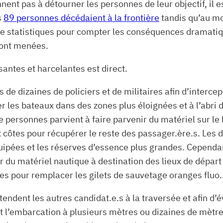
nt pas à détourner les personnes de leur objectif, il es
s
89 personnes décédaient à la frontière
tandis qu’au m
e de statistiques pour compter les conséquences dramatiq
 sont menées.
santes et harcelantes est direct.
es de dizaines de policiers et de militaires afin d’interc
rer les bateaux dans des zones plus éloignées et à l’ab
de personnes parvient à faire parvenir du matériel sur le
ôtes pour récupérer le reste des passager.ère.s. Les dép
ipées et les réserves d’essence plus grandes. Cependant
r du matériel nautique à destination des lieux de départ 
res pour remplacer les gilets de sauvetage oranges fluo
ttendent les autres candidat.e.s à la traversée et afin d’
nt l’embarcation à plusieurs mètres ou dizaines de mètre