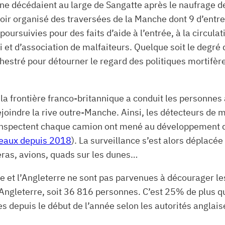
ne décédaient au large de Sangatte après le naufrage de
ir organisé des traversées de la Manche dont 9 d’entre 
ursuivies pour des faits d’aide à l’entrée, à la circulat
i et d’association de malfaiteurs. Quelque soit le degré
rchestré pour détourner le regard des politiques mortifè
la frontière franco-britannique a conduit les personnes
ejoindre la rive outre-Manche. Ainsi, les détecteurs de
 inspectent chaque camion ont mené au développement d
ateaux depuis 2018
). La surveillance s’est alors déplacé
éras, avions, quads sur les dunes…
t l’Angleterre ne sont pas parvenues à décourager les 
l’Angleterre, soit 36 816 personnes. C’est 25% de plus 
depuis le début de l’année selon les autorités anglais