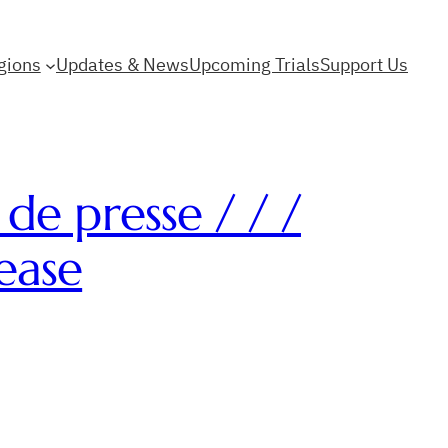
gions
Updates & News
Upcoming Trials
Support Us
de presse / / /
lease