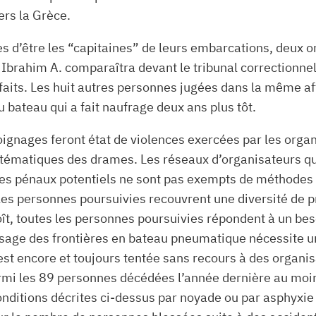
ers la Grèce.
 d’être les “capitaines” de leurs embarcations, deux on
rahim A. comparaîtra devant le tribunal correctionnel d
 faits. Les huit autres personnes jugées dans la même af
 bateau qui a fait naufrage deux ans plus tôt.
moignages feront état de violences exercées par les organ
ystématiques des drames. Les réseaux d’organisateurs qui
es pénaux potentiels ne sont pas exempts de méthodes par
s personnes poursuivies recouvrent une diversité de pro
ît, toutes les personnes poursuivies répondent à un beso
 passage des frontières en bateau pneumatique nécessite
e est encore et toujours tentée sans recours à des orga
armi les 89 personnes décédées l’année dernière au moins
nditions décrites ci-dessus par noyade ou par asphyxi