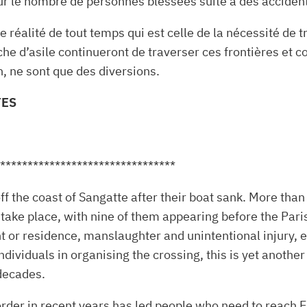
sur le nombre de personnes blessées suite à des accident
e réalité de tout temps qui est celle de la nécessité de t
che d’asile continueront de traverser ces frontières et c
n, ne sont que des diversions.
TES
********************************
the coast of Sangatte after their boat sank. More than t
l take place, with nine of them appearing before the Pa
t or residence, manslaughter and unintentional injury, 
ividuals in organising the crossing, this is yet another 
decades.
order in recent years has led people who need to reach E