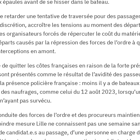
x épaules avant de se hisser dans le bateau.
e retarder une tentative de traversée pour des passager.
discrétion, accroître les tensions au moment des départ
es organisateurs forcés de répercuter le coût du maté
arts causés par la répression des forces de l’ordre à 
nterceptions en amont.
le de quitter les côtes françaises en raison de la forte p
ont présentés comme le résultat de l’avidité des passeu
e la présence policière française : moins il y a de batea
is des naufrages, comme celui du 12 août 2023, lorsqu’un
 n’ayant pas survécu.
onduite des forces de l’ordre et des procureurs maintien
ndre mesure Lille ne connaissent pas une semaine sans
de candidat.e.s au passage, d’une personne en charge de