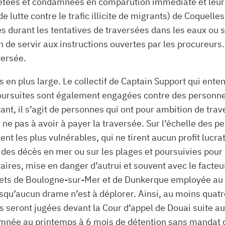
rêtées et condamnées en comparution immédiate et leurs
lutte contre le trafic illicite de migrants) de Coquelles 
écès durant les tentatives de traversées dans les eaux ou 
in de servir aux instructions ouvertes par les procureur
versée.
s en plus large. Le collectif de Captain Support qui ent
poursuites sont également engagées contre des personnes
tant, il s’agit de personnes qui ont pour ambition de t
ne pas à avoir à payer la traversée. Sur l’échelle des p
nt les plus vulnérables, qui ne tirent aucun profit lucrat
s décès en mer ou sur les plages et poursuivies pour des
aires, mise en danger d’autrui et souvent avec le facteu
rquets de Boulogne-sur-Mer et de Dunkerque employée au
rsqu’aucun drame n’est à déplorer. Ainsi, au moins quat
ais seront jugées devant la Cour d’appel de Douai suite a
née au printemps à 6 mois de détention sans mandat de 