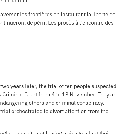
s de la route.
raverser les frontières en instaurant la liberté de
ontinueront de périr. Les procès à l’encontre des
wo years later, the trial of ten people suspected
ris Criminal Court from 4 to 18 November. They are
endangering others and criminal conspiracy.
trial orchestrated to divert attention from the
ngland despite not having a visa to adapt their