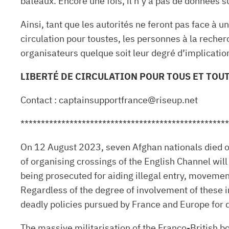
bateaux. Encore une fois, il n’y a pas de données 
Ainsi, tant que les autorités ne feront pas face à un
circulation pour toustes, les personnes à la recher
organisateurs quelque soit leur degré d’implicatio
LIBERTÉ DE CIRCULATION POUR TOUS ET TOU
Contact : captainsupportfrance@riseup.net
***************************************************
On 12 August 2023, seven Afghan nationals died off 
of organising crossings of the English Channel wil
being prosecuted for aiding illegal entry, movemen
Regardless of the degree of involvement of these ind
deadly policies pursued by France and Europe for 
The massive militarisation of the Franco-British b