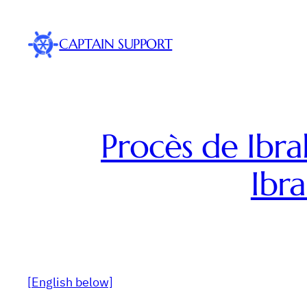
Skip
to
CAPTAIN SUPPORT
content
Procès de Ibra
Ibra
[English below]