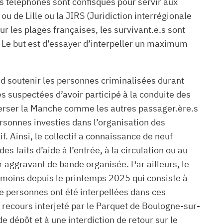
 téléphones sont confisqués pour servir aux
ou de Lille ou la JIRS (Juridiction interrégionale
sur les plages françaises, les survivant.e.s sont
s. Le but est d’essayer d’interpeller un maximum
end soutenir les personnes criminalisées durant
 suspectées d’avoir participé à la conduite des
raverser la Manche comme les autres passager.ère.s
ersonnes investies dans l’organisation des
if. Ainsi, le collectif a connaissance de neuf
 faits d’aide à l’entrée, à la circulation ou au
r aggravant de bande organisée. Par ailleurs, le
 moins depuis le printemps 2025 qui consiste à
re personnes ont été interpellées dans ces
u recours interjeté par le Parquet de Boulogne-sur-
dépôt et à une interdiction de retour sur le