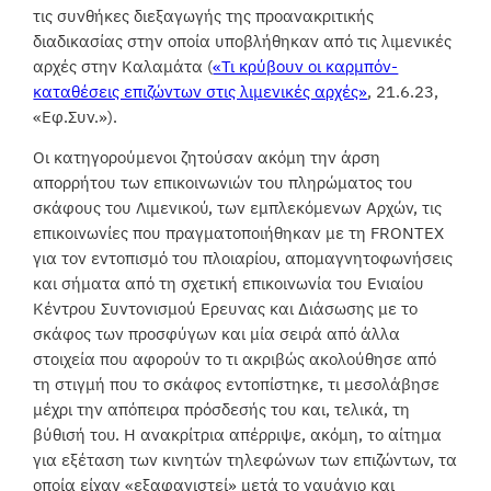
τις συνθήκες διεξαγωγής της προανακριτικής
διαδικασίας στην οποία υποβλήθηκαν από τις λιμενικές
αρχές στην Καλαμάτα (
«Τι κρύβουν οι καρμπόν-
καταθέσεις επιζώντων στις λιμενικές αρχές»
, 21.6.23,
«Εφ.Συν.»).
Οι κατηγορούμενοι ζητούσαν ακόμη την άρση
απορρήτου των επικοινωνιών του πληρώματος του
σκάφους του Λιμενικού, των εμπλεκόμενων Αρχών, τις
επικοινωνίες που πραγματοποιήθηκαν με τη FRONTEX
για τον εντοπισμό του πλοιαρίου, απομαγνητοφωνήσεις
και σήματα από τη σχετική επικοινωνία του Ενιαίου
Κέντρου Συντονισμού Ερευνας και Διάσωσης με το
σκάφος των προσφύγων και μία σειρά από άλλα
στοιχεία που αφορούν το τι ακριβώς ακολούθησε από
τη στιγμή που το σκάφος εντοπίστηκε, τι μεσολάβησε
μέχρι την απόπειρα πρόσδεσής του και, τελικά, τη
βύθισή του. Η ανακρίτρια απέρριψε, ακόμη, το αίτημα
για εξέταση των κινητών τηλεφώνων των επιζώντων, τα
οποία είχαν «εξαφανιστεί» μετά το ναυάγιο και