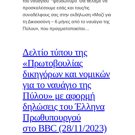
του ναυαγίου *ψευδώνυμο Θα θέλαμε να
προσκαλέσουμε εσάς και τους/τις
συναδέλφους σας στην εκδήλωση «Μαζί για
τη Δικαιοσύνη – 6 μήνες από το ναυάγιο της
Πύλου», που πραγματοποιείται…
Δελτίο τύπου της
«Πρωτοβουλίας
δικηγόρων και νομικών
για το ναυάγιο της
Πύλου» με αφορμή
δηλώσεις του Έλληνα
Πρωθυπουργού
στο BBC (28/11/2023)