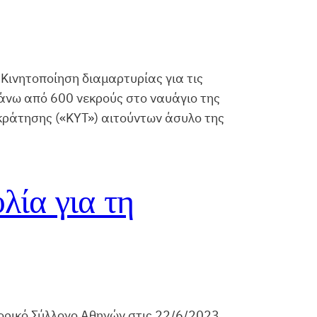
ινητοποίηση διαμαρτυρίας για τις
 πάνω από 600 νεκρούς στο ναυάγιο της
κράτησης («ΚΥΤ») αιτούντων άσυλο της
λία για τη
ρικό Σύλλογο Αθηνών στις 22/6/2023,