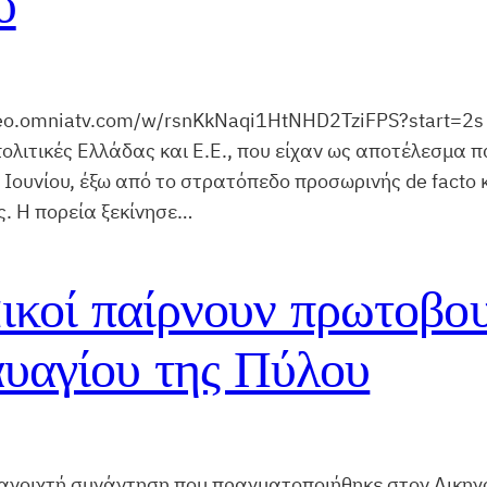
υ
eo.omniatv.com/w/rsnKkNaqi1HtNHD2TziFPS?start=2s Κ
 πολιτικές Ελλάδας και Ε.Ε., που είχαν ως αποτέλεσμα
Ιουνίου, έξω από το στρατόπεδο προσωρινής de facto 
ς. Η πορεία ξεκίνησε…
ικοί παίρνουν πρωτοβου
αυαγίου της Πύλου
νοιχτή συνάντηση που πραγματοποιήθηκε στον Δικηγο