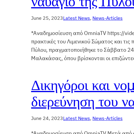
ναυάγιο της Πύλο
June 25, 2023
Latest News
, 
News-Articles
*Αναδημοσίευση από OmniaTV https://vid
πρακτικές του Λιμενικού Σώματος και τις
Πύλου, πραγματοποιήθηκε το Σάββατο 24 
Μαλακάσας, όπου βρίσκονται οι επιζώντε
Δικηγόροι και νομ
διερεύνηση του ν
June 24, 2023
Latest News
, 
News-Articles
*Αναδημοσίευση από OmniaTV Μετά από α