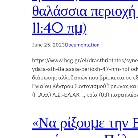
θαλάσσια περιοχή
11:40 πμ)
June 25, 2023
Documentation
https://www.hcg.gr/el/drasthriothtes/sy
ydata-sth-8alassia-perioxh-47-nm-notiod
διάσωσης αλλοδαπών που βρίσκεται σε εξέ
Ενιαίου Κέντρου Συντονισμού Έρευνας και
(Π.Α.Θ.) Λ.Σ.-ΕΛ.ΑΚΤ., τρία (03) παραπλέ
«Να ρίξουμε την 