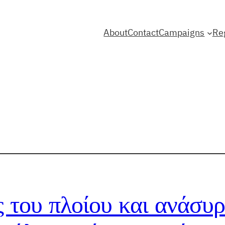
About
Contact
Campaigns
Re
 του πλοίου και ανάσυ