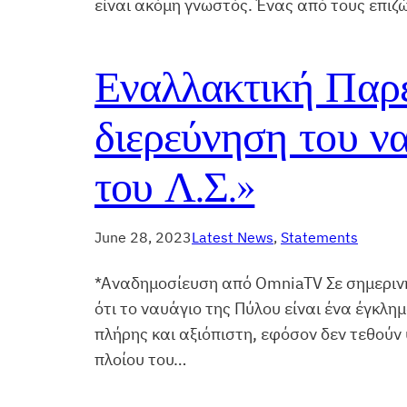
είναι ακόμη γνωστός. Ένας από τους επι
Εναλλακτική Παρέ
διερεύνηση του να
του Λ.Σ.»
June 28, 2023
Latest News
, 
Statements
*Αναδημοσίευση από OmniaTV Σε σημεριν
ότι το ναυάγιο της Πύλου είναι ένα έγκλημ
πλήρης και αξιόπιστη, εφόσον δεν τεθούν
πλοίου του…