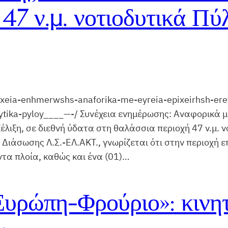
 47 ν.μ. νοτιοδυτικά 
nexeia-enhmerwshs-anaforika-me-eyreia-epixeirhsh-er
ytika-pyloy____—-/ Συνέχεια ενημέρωσης: Αναφορικά με
λιξη, σε διεθνή ύδατα στη θαλάσσια περιοχή 47 ν.μ. ν
 Διάσωσης Λ.Σ.-ΕΛ.ΑΚΤ., γνωρίζεται ότι στην περιοχή 
οντα πλοία, καθώς και ένα (01)…
Ευρώπη-Φρούριο»: κινητ