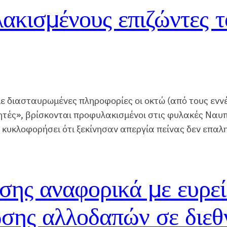
ακισμένους επιζώντες τ
διασταυρωμένες πληροφορίες οι οκτώ (από τους εννέα
ητές», βρίσκονται προφυλακισμένοι στις φυλακές Ναυ
ι κυκλοφορήσει ότι ξεκίνησαν απεργία πείνας δεν επαλ
σης αναφορικά με ευρεί
ωσης αλλοδαπών σε διεθ