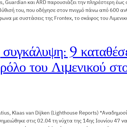
is, Guardian και ARD παρουσιάζει την πληρέστερη έως
 βύθισή του, που οδήγησε στον πνιγμό πάνω από 600 α
ωνα με συστάσεις της Frontex, το σκάφος του Λιμενικ
 συγκάλυψη: 9 καταθέσε
 ρόλο του Λιμενικού στ
ius, Klaas van Dijken (Lighthouse Reports) *Αναδημοσ
ημειώθηκε στις 02.04 τη νύχτα της 14ης Ιουνίου 47 να