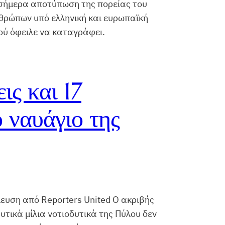
 σήμερα αποτύπωση της πορείας του
νθρώπων υπό ελληνική και ευρωπαϊκή
ού όφειλε να καταγράφει.
ις και 17
ο ναυάγιο της
ίευση από Reporters United Ο ακριβής
υτικά μίλια νοτιοδυτικά της Πύλου δεν