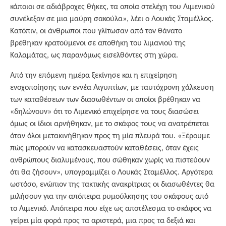
κάποιοι σε αδιάβροχες θήκες, τα οποία στελέχη του Λιμενικού
συνέλεξαν σε μια μαύρη σακούλα», λέει ο Λουκάς Σταμέλλος.
Κατόπιν, οι άνθρωποι που γλίτωσαν από τον θάνατο
βρέθηκαν κρατούμενοι σε αποθήκη του λιμανιού της
Καλαμάτας, ως παρανόμως εισελθόντες στη χώρα.
Από την επόμενη ημέρα ξεκίνησε και η επιχείρηση
ενοχοποίησης των εννέα Αιγυπτίων, με ταυτόχρονη χάλκευση
των καταθέσεων των διασωθέντων οι οποίοι βρέθηκαν να
«δηλώνουν» ότι το Λιμενικό επιχείρησε να τους διασώσει
όμως οι ίδιοι αρνήθηκαν, με το σκάφος τους να ανατρέπεται
όταν όλοι μετακινήθηκαν προς τη μία πλευρά του. «Ξέρουμε
πώς μπορούν να κατασκευαστούν καταθέσεις, όταν έχεις
ανθρώπους διαλυμένους, που σώθηκαν χωρίς να πιστεύουν
ότι θα ζήσουν», υπογραμμίζει ο Λουκάς Σταμέλλος. Αργότερα
ωστόσο, ενώπιον της τακτικής ανακρίτριας οι διασωθέντες θα
μιλήσουν για την απόπειρα ρυμούλκησης του σκάφους από
το Λιμενικό. Απόπειρα που είχε ως αποτέλεσμα το σκάφος να
γείρει μία φορά προς τα αριστερά, μια προς τα δεξιά και