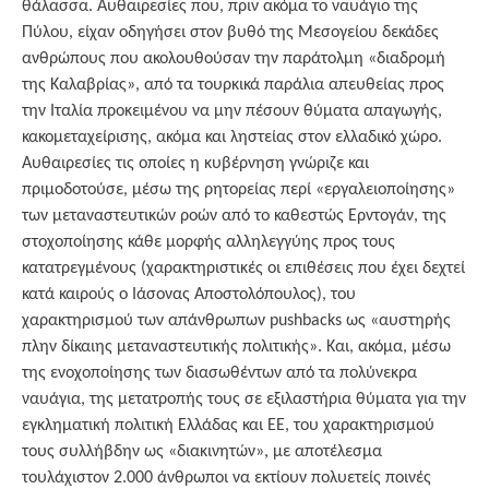
θάλασσα. Αυθαιρεσίες που, πριν ακόμα το ναυάγιο της
Πύλου, είχαν οδηγήσει στον βυθό της Μεσογείου δεκάδες
ανθρώπους που ακολουθούσαν την παράτολμη «διαδρομή
της Καλαβρίας», από τα τουρκικά παράλια απευθείας προς
την Ιταλία προκειμένου να μην πέσουν θύματα απαγωγής,
κακομεταχείρισης, ακόμα και ληστείας στον ελλαδικό χώρο.
Αυθαιρεσίες τις οποίες η κυβέρνηση γνώριζε και
πριμοδοτούσε, μέσω της ρητορείας περί «εργαλειοποίησης»
των μεταναστευτικών ροών από το καθεστώς Ερντογάν, της
στοχοποίησης κάθε μορφής αλληλεγγύης προς τους
κατατρεγμένους (χαρακτηριστικές οι επιθέσεις που έχει δεχτεί
κατά καιρούς ο Ιάσονας Αποστολόπουλος), του
χαρακτηρισμού των απάνθρωπων pushbacks ως «αυστηρής
πλην δίκαιης μεταναστευτικής πολιτικής». Και, ακόμα, μέσω
της ενοχοποίησης των διασωθέντων από τα πολύνεκρα
ναυάγια, της μετατροπής τους σε εξιλαστήρια θύματα για την
εγκληματική πολιτική Ελλάδας και ΕΕ, του χαρακτηρισμού
τους συλλήβδην ως «διακινητών», με αποτέλεσμα
τουλάχιστον 2.000 άνθρωποι να εκτίουν πολυετείς ποινές