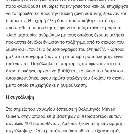
παρακολουθούσε επί ώρες τις κινήσεις του καϊκιού επιχείρησε
να το προωθήσει προς την ιταλική ζώνη ευθύνης έρευνας και
διάσωσης. Η ισχυρή έλξη όμως που ασκήθηκε κατά την
προσπάθεια ρυμούλκησης φαίνεται πώς στάθηκε μοιραία:
«Από μαρτυρίες ανθρώπων με τους οποίους έχουμε μιλήσει
προκύπτει ότι όλοι ένιωσαν το τράβηγμα από το σκάφος του
λιμενικού», τονίζει ο δημοσιογράφος του
OmniaTV
. «Κάποιοι
μάλιστα υπογραμμίζουν ότι η απόπειρα ρυμούλκησης έγινε
υπό γωνία». Παράλληλα, οι μαρτυρίες συμφωνούν στο ότι,
όταν το σκάφος άρχισε να βυθίζεται, το πλοίο του Λιμενικού
απομακρύνθηκε, αφού πρώτα στελέχη του έκοψαν το σκοινί
με το οποίο επιχειρήθηκε η ρυμούλκηση.
Η συγκάλυψη
Στο σημείο του ναυαγίου έσπευσε η θαλαμηγός Mayan
Queen, στην οποίοα επιβιβάστηκαν οι περισσότεροι εκ των
συνολικά 104 διασωθέντων. Αμέσως ξεκίνησε η επιχείρηση
συγκάλυψης: «Οι περισσότεροι διασωθέντες είχαν κινητά,