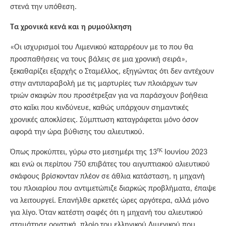
στενά την υπόθεση.
Τα χρονικά κενά και η ρυμούλκηση
«Οι ισχυρισμοί του Λιμενικού καταρρέουν με το που θα
προσπαθήσεις να τους βάλεις σε μια χρονική σειρά»,
ξεκαθαρίζει εξαρχής ο Σταμέλλος, εξηγώντας ότι δεν αντέχουν
στην αντιπαραβολή με τις μαρτυρίες των πλοιάρχων των
τριών σκαφών που προσέτρεξαν για να παράσχουν βοήθεια
στο καΐκι που κινδύνευε, καθώς υπάρχουν σημαντικές
χρονικές αποκλίσεις. Σύμπτωση καταγράφεται μόνο όσον
αφορά την ώρα βύθισης του αλιευτικού.
ης
Όπως προκύπτει, γύρω στο μεσημέρι της 13
Ιουνίου 2023
και ενώ οι περίπου 750 επιβάτες του αιγυπτιακού αλιευτικού
σκάφους βρίσκονταν πλέον σε άθλια κατάσταση, η μηχανή
του πλοιαρίου που αντιμετώπιζε διαρκώς προβλήματα, έπαψε
να λειτουργεί. Επανήλθε αρκετές ώρες αργότερα, αλλά μόνο
για λίγο. Όταν κατέστη σαφές ότι η μηχανή του αλιευτικού
σταμάτησε οριστικά, πλοίο του ελληνικού Λιμενικού που