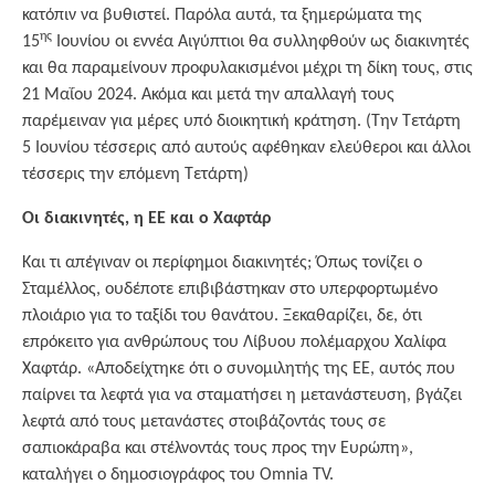
κατόπιν να βυθιστεί. Παρόλα αυτά, τα ξημερώματα της
ης
15
Ιουνίου οι εννέα Αιγύπτιοι θα συλληφθούν ως διακινητές
και θα παραμείνουν προφυλακισμένοι μέχρι τη δίκη τους, στις
21 Μαΐου 2024. Ακόμα και μετά την απαλλαγή τους
παρέμειναν για μέρες υπό διοικητική κράτηση. (Την Τετάρτη
5 Ιουνίου τέσσερις από αυτούς αφέθηκαν ελεύθεροι και άλλοι
τέσσερις την επόμενη Τετάρτη)
Οι διακινητές, η ΕΕ και ο Χαφτάρ
Και τι απέγιναν οι περίφημοι διακινητές; Όπως τονίζει ο
Σταμέλλος, ουδέποτε επιβιβάστηκαν στο υπερφορτωμένο
πλοιάριο για το ταξίδι του θανάτου. Ξεκαθαρίζει, δε, ότι
επρόκειτο για ανθρώπους του Λίβυου πολέμαρχου Χαλίφα
Χαφτάρ. «Αποδείχτηκε ότι ο συνομιλητής της ΕΕ, αυτός που
παίρνει τα λεφτά για να σταματήσει η μετανάστευση, βγάζει
λεφτά από τους μετανάστες στοιβάζοντάς τους σε
σαπιοκάραβα και στέλνοντάς τους προς την Ευρώπη»,
καταλήγει ο δημοσιογράφος του Omnia TV.