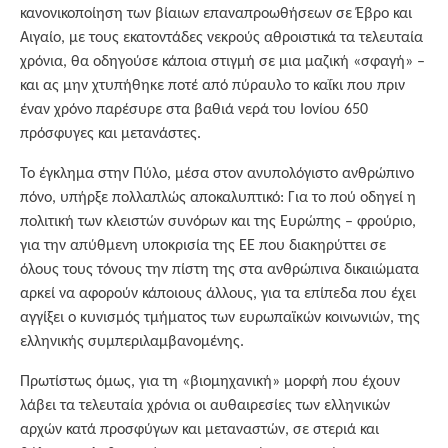
κανονικοποίηση των βίαιων επαναπροωθήσεων σε Έβρο και
Αιγαίο, με τους εκατοντάδες νεκρούς αθροιστικά τα τελευταία
χρόνια, θα οδηγούσε κάποια στιγμή σε μια μαζική «σφαγή» –
και ας μην χτυπήθηκε ποτέ από πύραυλο το καΐκι που πριν
έναν χρόνο παρέσυρε στα βαθιά νερά του Ιονίου 650
πρόσφυγες και μετανάστες.
Το έγκλημα στην Πύλο, μέσα στον ανυπολόγιστο ανθρώπινο
πόνο, υπήρξε πολλαπλώς αποκαλυπτικό: Για το πού οδηγεί η
πολιτική των κλειστών συνόρων και της Ευρώπης – φρούριο,
για την απύθμενη υποκρισία της ΕΕ που διακηρύττει σε
όλους τους τόνους την πίστη της στα ανθρώπινα δικαιώματα
αρκεί να αφορούν κάποιους άλλους, για τα επίπεδα που έχει
αγγίξει ο κυνισμός τμήματος των ευρωπαϊκών κοινωνιών, της
ελληνικής συμπεριλαμβανομένης.
Πρωτίστως όμως, για τη «βιομηχανική» μορφή που έχουν
λάβει τα τελευταία χρόνια οι αυθαιρεσίες των ελληνικών
αρχών κατά προσφύγων και μεταναστών, σε στεριά και