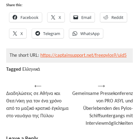
Share this:
Facebook
X
Email
Reddit
X
Telegram
WhatsApp
The short URL:
https://captainsupport.net/freepylos9/uid5
Tagged
Ελληνικά
Post
⟵
⟶
Διαδηλώσεις σε Αθήνα και
Gemeinsame Pressekonferenz
navigation
Θεσ/νίκη για τον ένα χρόνο
von PRO ASYL und
από το μαζικό κρατικό έγκλημα
Überlebenden des Pylos-
στο ναυάγιο της Πύλου
Schiffsuntergangs mit
Interviewmöglichkeiten
Leave a Reply