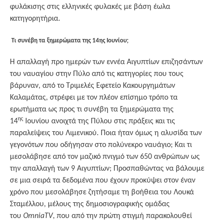
φυλάκισης στις ελληνικές φυλακές με βάση έωλα
κατηγορητήρια.
Τι συνέβη τα ξημερώματα της 14ης Ιουνίου;
Η απαλλαγή προ ημερών των εννέα Αιγυπτίων επιζησάντων
του ναυαγίου στην Πύλο από τις κατηγορίες που τους
βάρυναν, από το Τριμελές Εφετείο Κακουργημάτων
Καλαμάτας, στρέφει με τον πλέον επίσημο τρόπο τα
ερωτήματα ως προς τι συνέβη τα ξημερώματα της
ης
14
Ιουνίου ανοιχτά της Πύλου στις πράξεις και τις
παραλείψεις του Λιμενικού. Ποια ήταν όμως η αλυσίδα των
γεγονότων που οδήγησαν στο πολύνεκρο ναυάγιο; Και τι
μεσολάβησε από τον μαζικό πνιγμό των 650 ανθρώπων ως
την απαλλαγή των 9 Αιγυπτίων; Προσπαθώντας να βάλουμε
σε μια σειρά τα δεδομένα που έχουν προκύψει στον έναν
χρόνο που μεσολάβησε ζητήσαμε τη βοήθεια του Λουκά
Σταμέλλου, μέλους της δημοσιογραφικής ομάδας
του
OmniaTV
, που από την πρώτη στιγμή παρακολουθεί