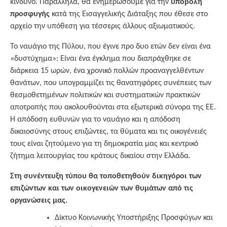
κίνδυνο. Παράλληλα, θα ενημερώσουμε για την
υποβολή
προσφυγής
κατά της Εισαγγελικής Διάταξης που έθεσε στο
αρχείο την υπόθεση για τέσσερις άλλους αξιωματικούς.
Το ναυάγιο της Πύλου, που έγινε προ δυο ετών δεν είναι ένα
«δυστύχημα»: Είναι ένα έγκλημα που διαπράχθηκε σε
διάρκεια 15 ωρών, ένα χρονικό πολλών προαναγγελθέντων
θανάτων, που υπογραμμίζει τις θανατηφόρες συνέπειες των
θεσμοθετημένων πολιτικών και συστηματικών πρακτικών
αποτροπής που ακολουθούνται στα εξωτερικά σύνορα της ΕΕ.
H απόδοση ευθυνών για το ναυάγιο και η απόδοση
δικαιοσύνης στους επιζώντες, τα θύματα και τις οικογένειές
τους είναι ζητούμενο για τη δημοκρατία μας και κεντρικό
ζήτημα λειτουργίας του κράτους δικαίου στην Ελλάδα.
Στη συνέντευξη τύπου θα τοποθετηθούν δικηγόροι των
επιζώντων και των οικογενειών των θυμάτων από τις
οργανώσεις μας.
Δίκτυο Κοινωνικής Υποστήριξης Προσφύγων και