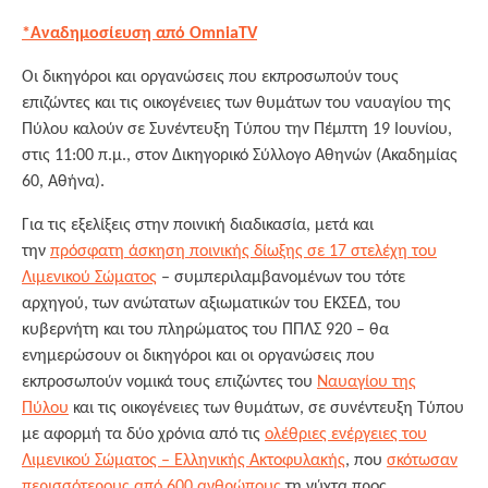
*Αναδημοσίευση από OmniaTV
Οι δικηγόροι και οργανώσεις που εκπροσωπούν τους
επιζώντες και τις οικογένειες των θυμάτων του ναυαγίου της
Πύλου καλούν σε Συνέντευξη Τύπου την Πέμπτη 19 Ιουνίου,
στις 11:00 π.μ., στον Δικηγορικό Σύλλογο Αθηνών (Ακαδημίας
60, Αθήνα).
Για τις εξελίξεις στην ποινική διαδικασία, μετά και
την
πρόσφατη άσκηση ποινικής δίωξης σε 17 στελέχη του
Λιμενικού Σώματος
– συμπεριλαμβανομένων του τότε
αρχηγού, των ανώτατων αξιωματικών του ΕΚΣΕΔ, του
κυβερνήτη και του πληρώματος του ΠΠΛΣ 920 – θα
ενημερώσουν οι δικηγόροι και οι οργανώσεις που
εκπροσωπούν νομικά τους επιζώντες του
Ναυαγίου της
Πύλου
και τις οικογένειες των θυμάτων, σε συνέντευξη Τύπου
με αφορμή τα δύο χρόνια από τις
ολέθριες ενέργειες του
Λιμενικού Σώματος – Ελληνικής Ακτοφυλακής
, που
σκότωσαν
περισσότερους από 600 ανθρώπους
τη νύχτα προς