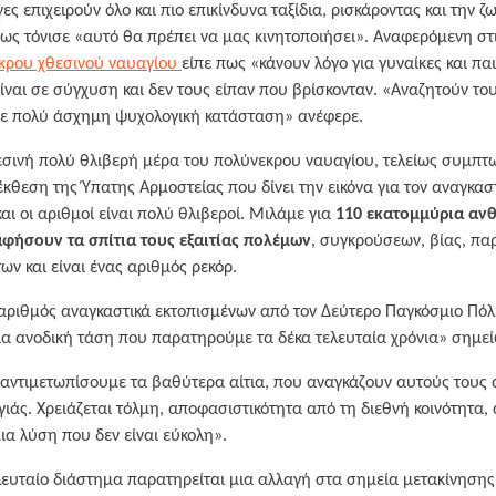
ς επιχειρούν όλο και πιο επικίνδυνα ταξίδια, ρισκάροντας και την ζ
ως τόνισε «αυτό θα πρέπει να μας κινητοποιήσει». Αναφερόμενη στ
κρου χθεσινού ναυαγίου
είπε πως «κάνουν λόγο για γυναίκες και πα
ναι σε σύγχυση και δεν τους είπαν που βρίσκονταν. «Αναζητούν του
 σε πολύ άσχημη ψυχολογική κατάσταση» ανέφερε.
σινή πολύ θλιβερή μέρα του πολύνεκρου ναυαγίου, τελείως συμπ
έκθεση της Ύπατης Αρμοστείας που δίνει την εικόνα για τον αναγκασ
αι οι αριθμοί είναι πολύ θλιβεροί. Μιλάμε για
110 εκατομμύρια αν
αφήσουν τα σπίτια τους εξαιτίας πολέμων
, συγκρούσεων, βίας, π
ν και είναι ένας αριθμός ρεκόρ.
 αριθμός αναγκαστικά εκτοπισμένων από τον Δεύτερο Παγκόσμιο Πό
μια ανοδική τάση που παρατηρούμε τα δέκα τελευταία χρόνια» σημε
 αντιμετωπίσουμε τα βαθύτερα αίτια, που αναγκάζουν αυτούς του
ιάς. Χρειάζεται τόλμη, αποφασιστικότητα από τη διεθνή κοινότητα,
α λύση που δεν είναι εύκολη».
ελευταίο διάστημα παρατηρείται μια αλλαγή στα σημεία μετακίνηση