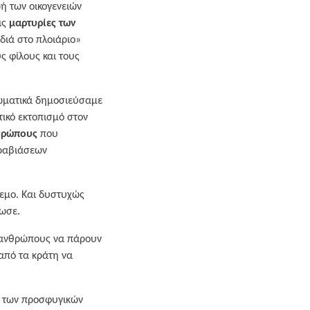
ωή των οικογενειών
ις
μαρτυρίες των
ιδιά στο πλοιάριο»
ς φίλους και τους
τωματικά δημοσιεύσαμε
τικό εκτοπισμό στον
θρώπους
που
αραβιάσεων
λεμο. Και δυστυχώς
ίωσε.
ς ανθρώπους να πάρουν
 από τα κράτη να
ς των προσφυγικών