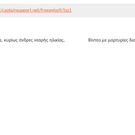
//captainsupport.net/freepylos9/5sz1
 κυρίως άνδρες νεαρής ηλικίας,
Βίντεο με μαρτυρίες δ