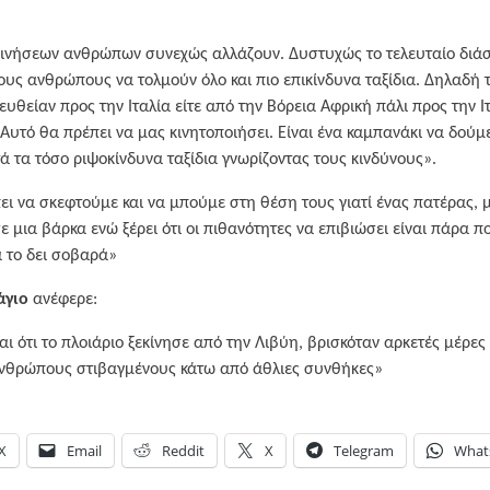
κινήσεων ανθρώπων συνεχώς αλλάζουν. Δυστυχώς το τελευταίο δι
υς ανθρώπους να τολμούν όλο και πιο επικίνδυνα ταξίδια. Δηλαδή τα
ευθείαν προς την Ιταλία είτε από την Βόρεια Αφρική πάλι προς την Ι
υτό θα πρέπει να μας κινητοποιήσει. Είναι ένα καμπανάκι να δούμε τ
 τα τόσο ριψοκίνδυνα ταξίδια γνωρίζοντας τους κινδύνους».
 να σκεφτούμε και να μπούμε στη θέση τους γιατί ένας πατέρας, 
σε μια βάρκα ενώ ξέρει ότι οι πιθανότητες να επιβιώσει είναι πάρα π
α το δει σοβαρά»
άγιο
ανέφερε:
ι ότι το πλοιάριο ξεκίνησε από την Λιβύη, βρισκόταν αρκετές μέρες 
ανθρώπους στιβαγμένους κάτω από άθλιες συνθήκες»
X
Email
Reddit
X
Telegram
What