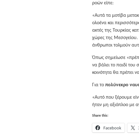
ροών είπε:
«Αυτά τα μοτίβα μετα
ολοένα και περισσότερο
ακτές της Τουρκίας κατ
χώρες της Μεσογείου. Α
άνθρωποι τολμούν αυτά
Όπως σημείωσε «πρέπει
να βάλει το παιδί του 
κοινότητα θα πρέπει ν
Για το
πολύνεκρο ναυ
«Αυτό που ξέρουμε είνα
ήταν μη αξιόπλοο με 
Share this:
Facebook