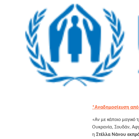
*Αναδημοσίευση από
«Αν με κάποιο μαγικό 
Ουκρανία, Σουδάν, Αφ
η
Στέλλα Νάνου εκπρ