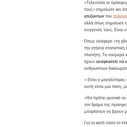
«Τελευταία οι πρόσφυγε
τους» σημείωσε και όπ
επιζώντων
του
πολύνε
αλλά όπως σημείωσε εί
συγγενείς τους. Είναι
Όπως ανάφερε «τη χθε
την ετήσια στατιστική 
πλανήτη. Τα νούμερα κ
έχουν
αναγκαστεί να 
ανθρωπίνων δικαιωμάτω
« Είναι ο μεγαλύτερος
αυτή είναι μια τάση, 
«Θα πρέπει φυσικά να
τον δρόμο της προσφυγ
μπορέσουν να βρουν μι
Για το κατά πόσο το τ