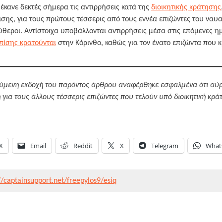
 έκανε δεκτές σήμερα τις αντιρρήσεις κατά της
διοικητικής κράτησης
σης, για τους πρώτους τέσσερις από τους εννέα επιζώντες του ναυαγ
εροι. Αντίστοιχα υποβάλλονται αντιρρήσεις μέσα στις επόμενες ημ
πίσης κρατούνται
στην Κόρινθο, καθώς για τον ένατο επιζώντα που κ
ύμενη εκδοχή του παρόντος άρθρου αναφέρθηκε εσφαλμένα ότι αύ
για τους άλλους τέσσερις επιζώντες που τελούν υπό διοικητική κράτ
X
Email
Reddit
X
Telegram
What
//captainsupport.net/freepylos9/esiq