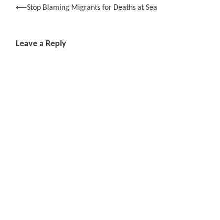
Post
⟵
Stop Blaming Migrants for Deaths at Sea
navigation
Leave a Reply