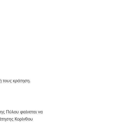
κή τους κράτηση.
της Πύλου φαίνεται να
ράτησης Κορίνθου