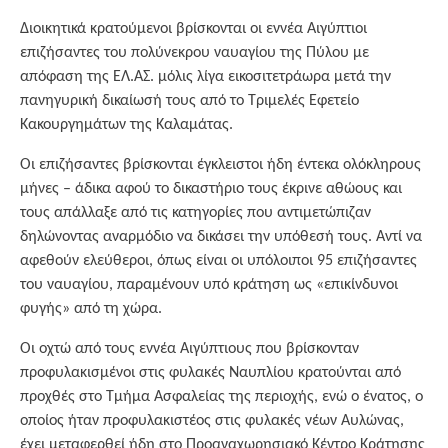
Διοικητικά κρατούμενοι βρίσκονται οι εννέα Αιγύπτιοι
επιζήσαντες του πολύνεκρου ναυαγίου της Πύλου με
απόφαση της ΕΛ.ΑΣ. μόλις λίγα εικοσιτετράωρα μετά την
πανηγυρική δικαίωσή τους από το Τριμελές Εφετείο
Κακουργημάτων της Καλαμάτας.
Οι επιζήσαντες βρίσκονται έγκλειστοι ήδη έντεκα ολόκληρους
μήνες – άδικα αφού το δικαστήριο τους έκρινε αθώους και
τους απάλλαξε από τις κατηγορίες που αντιμετώπιζαν
δηλώνοντας αναρμόδιο να δικάσει την υπόθεσή τους. Αντί να
αφεθούν ελεύθεροι, όπως είναι οι υπόλοιποι 95 επιζήσαντες
του ναυαγίου, παραμένουν υπό κράτηση ως «επικίνδυνοι
φυγής» από τη χώρα.
Οι οχτώ από τους εννέα Αιγύπτιους που βρίσκονταν
προφυλακισμένοι στις φυλακές Ναυπλίου κρατούνται από
προχθές στο Τμήμα Ασφαλείας της περιοχής, ενώ ο ένατος, ο
οποίος ήταν προφυλακιστέος στις φυλακές νέων Αυλώνας,
έχει μεταφερθεί ήδη στο Προαναχωρησιακό Κέντρο Κράτησης