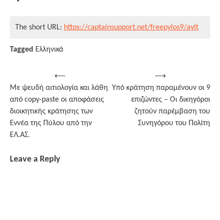
The short URL:
https://captainsupport.net/freepylos9/aylt
Tagged
Ελληνικά
Post
⟵
⟶
Με ψευδή αιτιολογία και λάθη
Υπό κράτηση παραμένουν οι 9
navigation
από copy-paste οι αποφάσεις
επιζώντες – Οι δικηγόροι
διοικητικής κράτησης των
ζητούν παρέμβαση του
Εννέα της Πύλου από την
Συνηγόρου του Πολίτη
ΕΛ.ΑΣ.
Leave a Reply