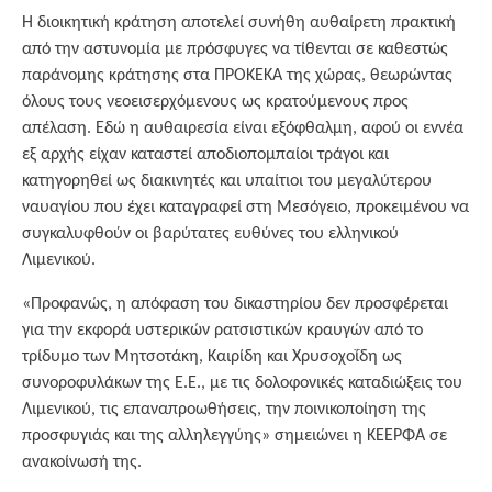
Η διοικητική κράτηση αποτελεί συνήθη αυθαίρετη πρακτική
από την αστυνομία με πρόσφυγες να τίθενται σε καθεστώς
παράνομης κράτησης στα ΠΡΟΚΕΚΑ της χώρας, θεωρώντας
όλους τους νεοεισερχόμενους ως κρατούμενους προς
απέλαση. Εδώ η αυθαιρεσία είναι εξόφθαλμη, αφού οι εννέα
εξ αρχής είχαν καταστεί αποδιοπομπαίοι τράγοι και
κατηγορηθεί ως διακινητές και υπαίτιοι του μεγαλύτερου
ναυαγίου που έχει καταγραφεί στη Μεσόγειο, προκειμένου να
συγκαλυφθούν οι βαρύτατες ευθύνες του ελληνικού
Λιμενικού.
«Προφανώς, η απόφαση του δικαστηρίου δεν προσφέρεται
για την εκφορά υστερικών ρατσιστικών κραυγών από το
τρίδυμο των Μητσοτάκη, Καιρίδη και Χρυσοχοΐδη ως
συνοροφυλάκων της Ε.Ε., με τις δολοφονικές καταδιώξεις του
Λιμενικού, τις επαναπροωθήσεις, την ποινικοποίηση της
προσφυγιάς και της αλληλεγγύης» σημειώνει η ΚΕΕΡΦΑ σε
ανακοίνωσή της.