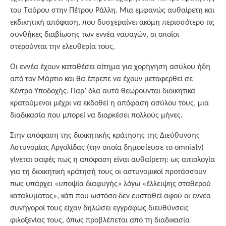
του Ταύρου στην Πέτρου Ράλλη. Μια εμφανώς αυθαίρετη και
εκδικητική απόφαση, που δυσχεραίνει ακόμη περισσότερο τις
συνθήκες διαβίωσης των εννέα ναυαγών, οι οποίοι
στερούνται την ελευθερία τους.
Οι εννέα έχουν καταθέσει αίτημα για χορήγηση ασύλου ήδη
από τον Μάρτιο και θα έπρεπε να έχουν μεταφερθεί σε
Κέντρο Υποδοχής. Παρ’ όλα αυτά θεωρούνται διοικητικά
κρατούμενοι μέχρι να εκδοθεί η απόφαση ασύλου τους, μια
διαδικασία που μπορεί να διαρκέσει πολλούς μήνες.
Στην απόφαση της διοικητικής κράτησης της Διεύθυνσης
Αστυνομίας Αργολίδας (την οποία δημοσίευσε το omniatv)
γίνεται σαφές πως η απόφαση είναι αυθαίρετη: ως αιτιολογία
για τη διοικητική κράτησή τους οι αστυνομικοί προτάσσουν
πως υπάρχει «υποψία διαφυγής» λόγω «έλλειψης σταθερού
καταλύματος», κάτι που ωστόσο δεν ευσταθεί αφού οι εννέα
συνήγοροί τους είχαν δηλώσει εγγράφως διευθύνσεις
φιλοξενίας τους, όπως προβλέπεται από τη διαδικασία