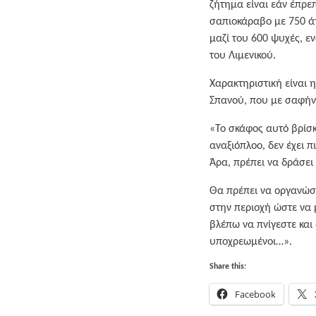
ζήτημα είναι εάν έπρε
σαπιοκάραβο με 750 ά
μαζί του 600 ψυχές, ε
του Λιμενικού.
Χαρακτηριστική είναι 
Σπανού, που με σαφήνε
«Το σκάφος αυτό βρίσκε
αναξιόπλοο, δεν έχει π
Άρα, πρέπει να δράσει
Θα πρέπει να οργανώσε
στην περιοχή ώστε να 
βλέπω να πνίγεστε και
υποχρεωμένοι…».
Share this:
Facebook