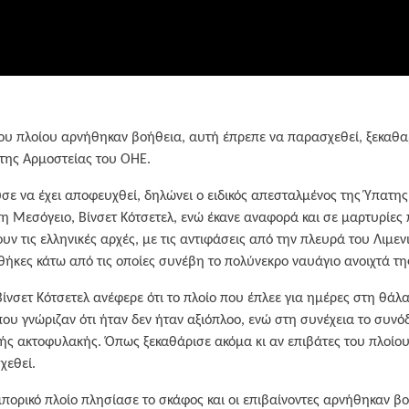
του πλοίου αρνήθηκαν βοήθεια, αυτή έπρεπε να παρασχεθεί, ξεκαθαρί
της Αρμοστείας του ΟΗΕ.
ε να έχει αποφευχθεί, δηλώνει ο ειδικός απεσταλμένος της Ύπατη
η Μεσόγειο, Βίνσετ Κότσετελ, ενώ έκανε αναφορά και σε μαρτυρίες 
ν τις ελληνικές αρχές, με τις αντιφάσεις από την πλευρά του Λιμεν
θήκες κάτω από τις οποίες συνέβη το πολύνεκρο ναυάγιο ανοιχτά τη
ίνσετ Κότσετελ ανέφερε ότι το πλοίο που έπλεε για ημέρες στη θά
που γνώριζαν ότι ήταν δεν ήταν αξιόπλοο, ενώ στη συνέχεια το συν
κής ακτοφυλακής. Όπως ξεκαθάρισε ακόμα κι αν επιβάτες του πλοίο
χεθεί.
μπορικό πλοίο πλησίασε το σκάφος και οι επιβαίνοντες αρνήθηκαν βο