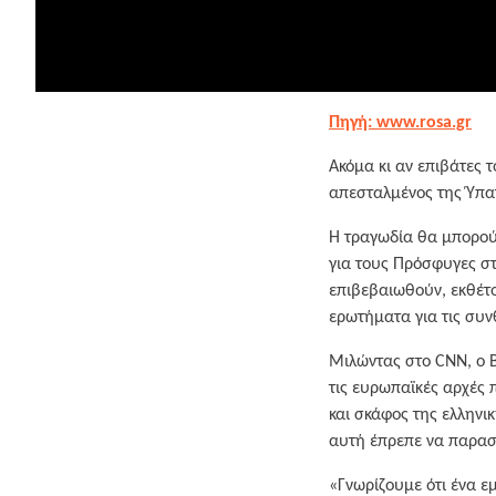
Πηγή: www.rosa.gr
Ακόμα κι αν επιβάτες 
απεσταλμένος της Ύπα
H τραγωδία θα μπορούσ
για τους Πρόσφυγες στ
επιβεβαιωθούν, εκθέτου
ερωτήματα για τις συν
Μιλώντας στο CΝΝ, ο Β
τις ευρωπαϊκές αρχές 
και σκάφος της ελληνι
αυτή έπρεπε να παρασ
«Γνωρίζουμε ότι ένα ε