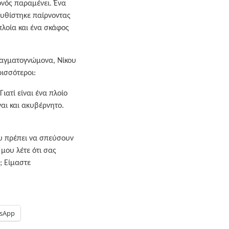
ονός παραμένει. Ένα
βυθίστηκε παίρνοντας
πλοία και ένα σκάφος
ραγματογνώμονα, Νίκου
ρισσότεροι:
Γιατί είναι ένα πλοίο
ναι και ακυβέρνητο.
ου πρέπει να σπεύσουν
μου λέτε ότι σας
; Είμαστε
sApp