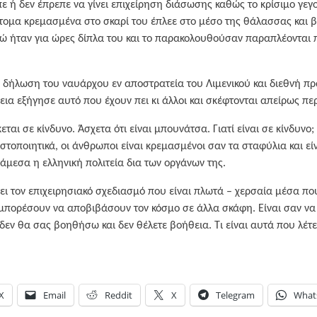
πε ή δεν έπρεπε να γίνει επιχείρηση διάσωσης καθώς το κρίσιμο γεγ
τομα κρεμασμένα στο σκαρί του έπλεε στο μέσο της θάλασσας και 
νώ ήταν για ώρες δίπλα του και το παρακολουθούσαν παραπλέονται 
η δήλωση του ναυάρχου εν αποστρατεία του Λιμενικού και διεθνή π
ια εξήγησε αυτό που έχουν πει κι άλλοι και σκέφτονται απείρως πε
ται σε κίνδυνο. Άσχετα ότι είναι μπουνάτσα. Γιατί είναι σε κίνδυνο; 
ιστοποιητικά, οι άνθρωποι είναι κρεμασμένοι σαν τα σταφύλια και εί
 άμεσα η ελληνική πολιτεία δια των οργάνων της.
ι τον επιχειρησιακό σχεδιασμό που είναι πλωτά – χερσαία μέσα π
μπορέσουν να αποβιβάσουν τον κόσμο σε άλλα σκάφη. Είναι σαν να 
 δεν θα σας βοηθήσω και δεν θέλετε βοήθεια. Τι είναι αυτά που λέτε
X
Email
Reddit
X
Telegram
What