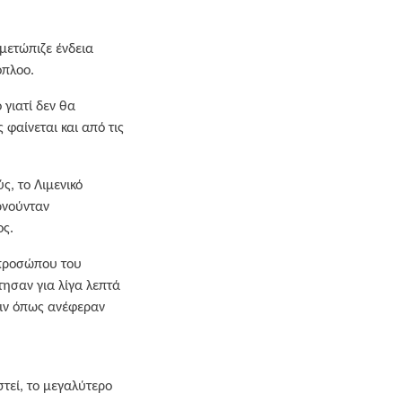
ιμετώπιζε ένδεια
όπλοο.
 γιατί δεν θα
φαίνεται και από τις
ς, το Λιμενικό
ρνούνταν
ος.
κπροσώπου του
τησαν για λίγα λεπτά
πριν όπως ανέφεραν
στεί, το μεγαλύτερο