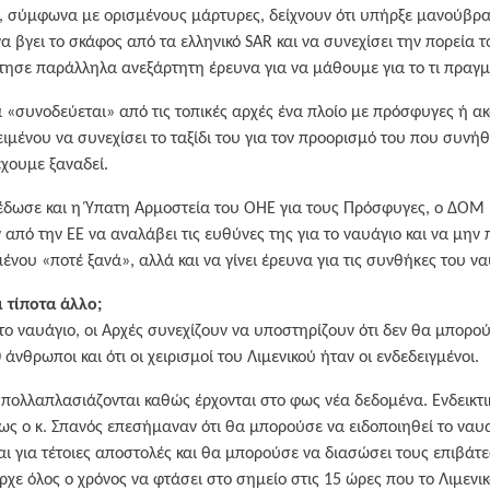
, σύμφωνα με ορισμένους μάρτυρες, δείχνουν ότι υπήρξε μανούβρα 
α βγει το σκάφος από τα ελληνικό SAR και να συνεχίσει την πορεία 
τησε παράλληλα ανεξάρτητη έρευνα για να μάθουμε για το τι πραγμ
να «συνοδεύεται» από τις τοπικές αρχές ένα πλοίο με πρόσφυγες ή α
ιμένου να συνεχίσει το ταξίδι του για τον προορισμό του που συνήθως
έχουμε ξαναδεί.
έδωσε και η Ύπατη Αρμοστεία του ΟΗΕ για τους Πρόσφυγες, ο ΔΟΜ κ
από την ΕΕ να αναλάβει τις ευθύνες της για το ναυάγιο και να μην π
ένου «ποτέ ξανά», αλλά και να γίνει έρευνα για τις συνθήκες του να
 τίποτα άλλο;
ο ναυάγιο, οι Αρχές συνεχίζουν να υποστηρίζουν ότι δεν θα μπορούσ
 άνθρωποι και ότι οι χειρισμοί του Λιμενικού ήταν οι ενδεδειγμένοι.
ολλαπλασιάζονται καθώς έρχονται στο φως νέα δεδομένα. Ενδεικτικό
ς ο κ. Σπανός επεσήμαναν ότι θα μπορούσε να ειδοποιηθεί το ναυ
αι για τέτοιες αποστολές και θα μπορούσε να διασώσει τους επιβάτε
χε όλος ο χρόνος να φτάσει στο σημείο στις 15 ώρες που το Λιμενικ