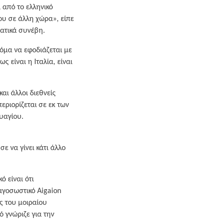
από το ελληνικό
του σε άλλη χώρα», είπε
ατικά συνέβη.
κόμα να εφοδιάζεται με
 είναι η Ιταλία, είναι
αι άλλοι διεθνείς
εριορίζεται σε εκ των
υαγίου.
ε να γίνει κάτι άλλο
 είναι ότι
αγοσωστικό Aigaion
ς του μοιραίου
ό γνώριζε για την