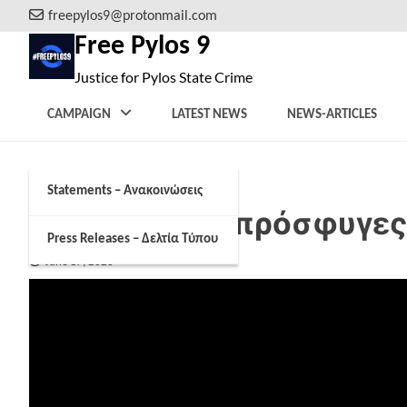
Skip
freepylos9@protonmail.com
to
Free Pylos 9
content
Justice for Pylos State Crime
CAMPAIGN
LATEST NEWS
NEWS-ARTICLES
Statements – Ανακοινώσεις
Ναυάγιο: «Οι πρόσφυγε
Press Releases – Δελτία Τύπου
June 17, 2023