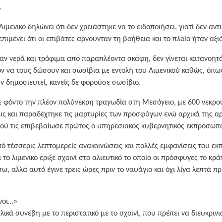
.
ιμενικό δηλώνει ότι δεν χρειάστηκε να το ειδοποιήσει, γιατί δεν αντ
πιμένει ότι οι επιβάτες αρνούνταν τη βοήθεια και το πλοίο ήταν αξι
καν νερά και τρόφιμα από παραπλέοντα σκάφη, δεν γίνεται κατανοητό
 να τους δώσουν και σωσίβια με εντολή του Λιμενικού καθώς, όπως 
 δημοσιευτεί, κανείς δε φορούσε σωσίβιο.
με φόντο την πλέον πολύνεκρη τραγωδία στη Μεσόγειο, με 600 νεκρού
ις και παραδέχτηκε τις μαρτυρίες των προσφύγων ενώ αρχικά της α
φού τις επιβεβαίωσε πρώτος ο υπηρεσιακός κυβερνητικός εκπρόσωπ
ό τέσσερις λεπτομερείς ανακοινώσεις και πολλές εμφανίσεις του ε
το λιμενικό έριξε σχοινί στο αλιευτικό το οποίο οι πρόσφυγες το κρά
σω, αλλά αυτό έγινε τρεις ώρες πριν το ναυάγιο και όχι λίγα λεπτά 
νοι…»
λικά συνέβη με το περιστατικό με το σχοινί, που πρέπει να διευκρινι