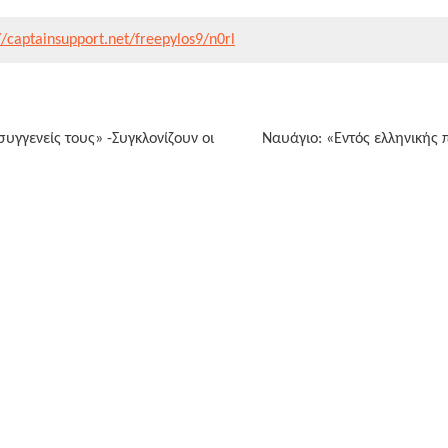
//captainsupport.net/freepylos9/n0rl
υγγενείς τους» -Συγκλονίζουν οι
Ναυάγιο: «Εντός ελληνικής π