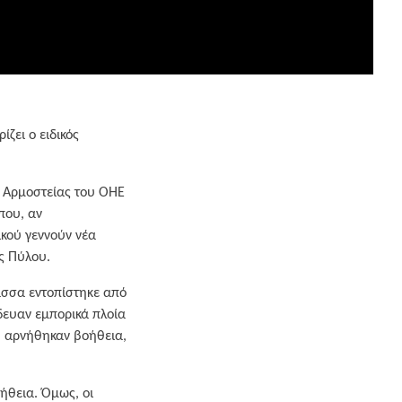
ζει ο ειδικός
ς Αρμοστείας του ΟΗΕ
που, αν
ικού γεννούν νέα
ς Πύλου.
λασσα εντοπίστηκε από
όδευαν εμπορικά πλοία
υ αρνήθηκαν βοήθεια,
ήθεια. Όμως, οι