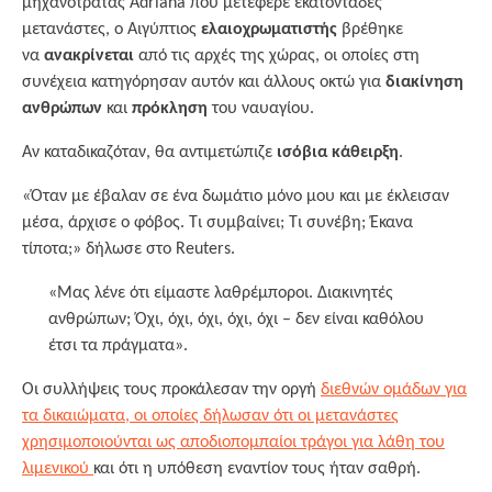
μηχανότρατας Adriana που μετέφερε εκατοντάδες
μετανάστες, ο Αιγύπτιος
ελαιοχρωματιστής
βρέθηκε
να
ανακρίνεται
από τις αρχές της χώρας, οι οποίες στη
συνέχεια κατηγόρησαν αυτόν και άλλους οκτώ για
διακίνηση
ανθρώπων
και
πρόκληση
του ναυαγίου.
Αν καταδικαζόταν, θα αντιμετώπιζε
ισόβια κάθειρξη
.
«Όταν με έβαλαν σε ένα δωμάτιο μόνο μου και με έκλεισαν
μέσα, άρχισε ο φόβος. Τι συμβαίνει; Τι συνέβη; Έκανα
τίποτα;» δήλωσε στο Reuters.
«Μας λένε ότι είμαστε λαθρέμποροι. Διακινητές
ανθρώπων; Όχι, όχι, όχι, όχι, όχι – δεν είναι καθόλου
έτσι τα πράγματα».
Οι συλλήψεις τους προκάλεσαν την οργή
διεθνών ομάδων για
τα δικαιώματα, οι οποίες δήλωσαν ότι οι μετανάστες
χρησιμοποιούνται ως αποδιοπομπαίοι τράγοι για λάθη του
λιμενικού
και ότι η υπόθεση εναντίον τους ήταν σαθρή.