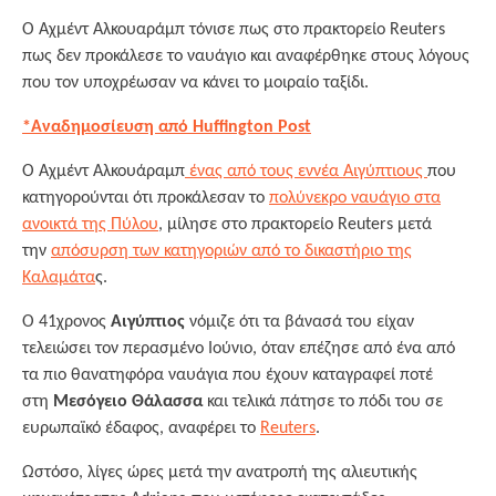
O Αχμέντ Αλκουαράμπ τόνισε πως στο πρακτορείο Reuters
πως δεν προκάλεσε το ναυάγιο και αναφέρθηκε στους λόγους
που τον υποχρέωσαν να κάνει το μοιραίο ταξίδι.
*Αναδημοσίευση από Huffington Post
Ο Αχμέντ Αλκουάραμπ
ένας από τους εννέα Αιγύπτιους
που
κατηγορούνται ότι προκάλεσαν το
πολύνεκρο ναυάγιο στα
ανοικτά της Πύλου
, μίλησε στο πρακτορείο Reuters μετά
την
απόσυρση των κατηγοριών από το δικαστήριο της
Καλαμάτα
ς.
Ο 41χρονος
Αιγύπτιος
νόμιζε ότι τα βάνασά του είχαν
τελειώσει τον περασμένο Ιούνιο, όταν επέζησε από ένα από
τα πιο θανατηφόρα ναυάγια που έχουν καταγραφεί ποτέ
στη
Μεσόγειο Θάλασσα
και τελικά πάτησε το πόδι του σε
ευρωπαϊκό έδαφος, αναφέρει το
Reuters
.
Ωστόσο, λίγες ώρες μετά την ανατροπή της αλιευτικής