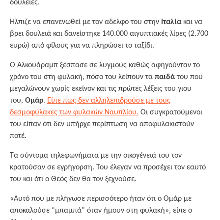
δουλειές.
Ήλπιζε να επανενωθεί με τον αδελφό του στην
Ιταλία
και να
βρει δουλειά και δανείστηκε 140.000 αιγυπτιακές λίρες (2.700
ευρώ) από φίλους για να πληρώσει το ταξίδι.
Ο Αλκουάραμπ ξέσπασε σε λυγμούς καθώς αφηγούνταν το
χρόνο του στη φυλακή, πόσο του λείπουν τα
παιδά
του που
μεγαλώνουν χωρίς εκείνον και τις πρώτες λέξεις του γιου
του,
Oμάρ
.
Είπε πως δεν αλληλεπιδρούσε με τους
δεσμοφύλακες των φυλακών Ναυπλίου.
Οι συγκρατούμενοι
του είπαν ότι δεν υπήρχε περίπτωση να αποφυλακιστούν
ποτέ.
Τα σύντομα τηλεφωνήματα με την οικογένειά του τον
κρατούσαν σε εγρήγορση. Του έλεγαν να προσέχει τον εαυτό
του και ότι ο Θεός δεν θα τον ξεχνούσε.
«Αυτό που με πλήγωσε περισσότερο ήταν ότι ο Ομάρ με
αποκαλούσε “μπαμπά” όταν ήμουν στη φυλακή», είπε ο