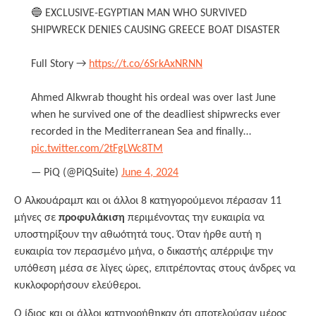
🔵 EXCLUSIVE-EGYPTIAN MAN WHO SURVIVED
SHIPWRECK DENIES CAUSING GREECE BOAT DISASTER
Full Story →
https://t.co/6SrkAxNRNN
Ahmed Alkwrab thought his ordeal was over last June
when he survived one of the deadliest shipwrecks ever
recorded in the Mediterranean Sea and finally…
pic.twitter.com/2tFgLWc8TM
— PiQ (@PiQSuite)
June 4, 2024
Ο Αλκουάραμπ και οι άλλοι 8 κατηγορούμενοι πέρασαν 11
μήνες σε
προφυλάκιση
περιμένοντας την ευκαιρία να
υποστηρίξουν την αθωότητά τους. Όταν ήρθε αυτή η
ευκαιρία τον περασμένο μήνα, ο δικαστής απέρριψε την
υπόθεση μέσα σε λίγες ώρες, επιτρέποντας στους άνδρες να
κυκλοφορήσουν ελεύθεροι.
Ο ίδιος και οι άλλοι κατηγορήθηκαν ότι αποτελούσαν μέρος