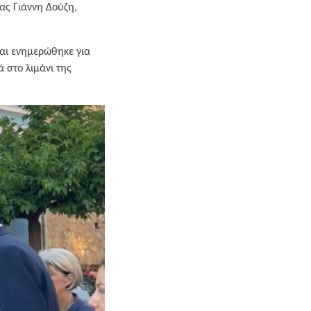
ας Γιάννη Δούζη,
και ενημερώθηκε για
 στο λιμάνι της