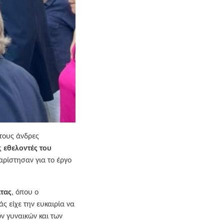
 τους άνδρες
υς
εθελοντές του
χαρίστησαν για το έργο
τας
, όπου ο
 είχε την ευκαιρία να
ν γυναικών και των