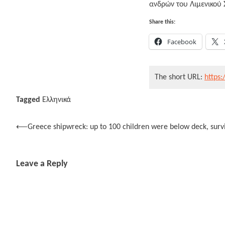
ανδρών του Λιμενικού
Share this:
Facebook
The short URL:
https:
Tagged
Ελληνικά
Post
⟵
Greece shipwreck: up to 100 children were below deck, surv
navigation
Leave a Reply