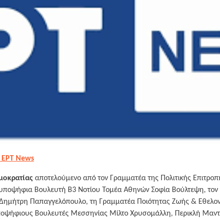
 ΕΡΤ News
μοκρατίας
αποτελούμενο από τον Γραμματέα της Πολιτικής Επιτροπ
υποψήφια Βουλευτή Β3 Νοτίου Τομέα Αθηνών Σοφία Βούλτεψη, τον 
Δημήτρη Παπαγγελόπουλο, τη Γραμματέα Ποιότητας Ζωής & Εθελον
ποψήφιους Βουλευτές Μεσσηνίας Μίλτο Χρυσομάλλη, Περικλή Μαντ