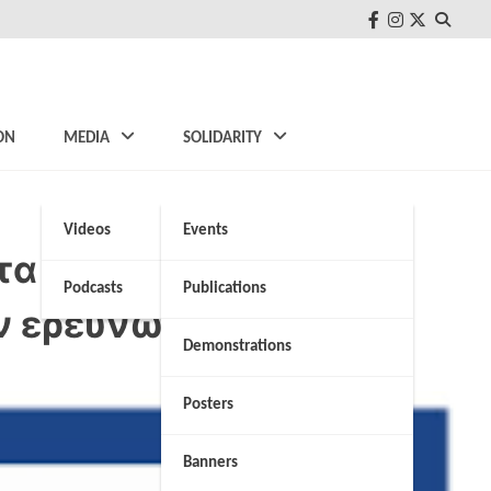
FB
Instagram
Twitter
ON
MEDIA
SOLIDARITY
Videos
Events
άτα – Επισκέφθηκε
Podcasts
Publications
ν ερευνών
Demonstrations
Posters
Banners