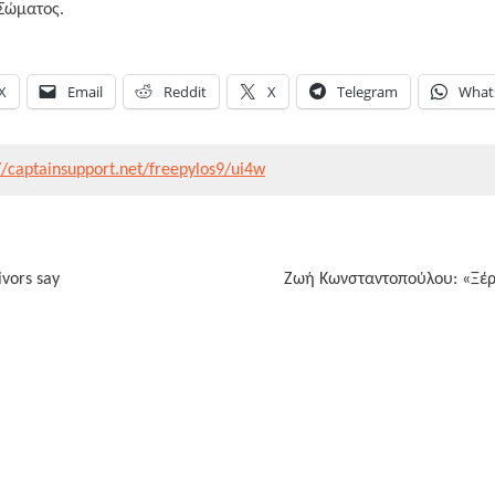
 Σώματος.
X
Email
Reddit
X
Telegram
What
//captainsupport.net/freepylos9/ui4w
ivors say
Ζωή Κωνσταντοπούλου: «Ξέρω