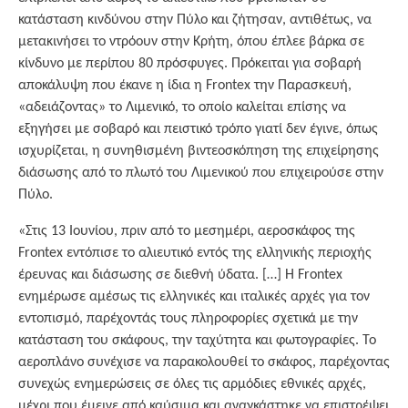
κατάσταση κινδύνου στην Πύλο και ζήτησαν, αντιθέτως, να
μετακινήσει το ντρόουν στην Κρήτη, όπου έπλεε βάρκα σε
κίνδυνο με περίπου 80 πρόσφυγες. Πρόκειται για σοβαρή
αποκάλυψη που έκανε η ίδια η Frontex την Παρασκευή,
«αδειάζοντας» το Λιμενικό, το οποίο καλείται επίσης να
εξηγήσει με σοβαρό και πειστικό τρόπο γιατί δεν έγινε, όπως
ισχυρίζεται, η συνηθισμένη βιντεοσκόπηση της επιχείρησης
διάσωσης από το πλωτό του Λιμενικού που επιχειρούσε στην
Πύλο.
«Στις 13 Ιουνίου, πριν από το μεσημέρι, αεροσκάφος της
Frontex εντόπισε το αλιευτικό εντός της ελληνικής περιοχής
έρευνας και διάσωσης σε διεθνή ύδατα. […] Η Frontex
ενημέρωσε αμέσως τις ελληνικές και ιταλικές αρχές για τον
εντοπισμό, παρέχοντάς τους πληροφορίες σχετικά με την
κατάσταση του σκάφους, την ταχύτητα και φωτογραφίες. Το
αεροπλάνο συνέχισε να παρακολουθεί το σκάφος, παρέχοντας
συνεχώς ενημερώσεις σε όλες τις αρμόδιες εθνικές αρχές,
μέχρι που έμεινε από καύσιμα και αναγκάστηκε να επιστρέψει