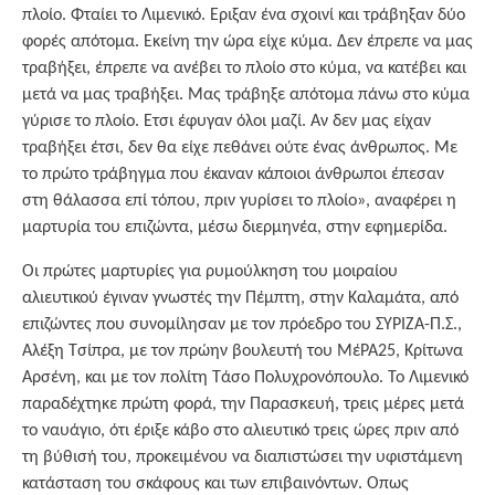
πλοίο. Φταίει το Λιμενικό. Εριξαν ένα σχοινί και τράβηξαν δύο
φορές απότομα. Εκείνη την ώρα είχε κύμα. Δεν έπρεπε να μας
τραβήξει, έπρεπε να ανέβει το πλοίο στο κύμα, να κατέβει και
μετά να μας τραβήξει. Μας τράβηξε απότομα πάνω στο κύμα
γύρισε το πλοίο. Ετσι έφυγαν όλοι μαζί. Αν δεν μας είχαν
τραβήξει έτσι, δεν θα είχε πεθάνει ούτε ένας άνθρωπος. Με
το πρώτο τράβηγμα που έκαναν κάποιοι άνθρωποι έπεσαν
στη θάλασσα επί τόπου, πριν γυρίσει το πλοίο», αναφέρει η
μαρτυρία του επιζώντα, μέσω διερμηνέα, στην εφημερίδα.
Οι πρώτες μαρτυρίες για ρυμούλκηση του μοιραίου
αλιευτικού έγιναν γνωστές την Πέμπτη, στην Καλαμάτα, από
επιζώντες που συνομίλησαν με τον πρόεδρο του ΣΥΡΙΖΑ-Π.Σ.,
Αλέξη Τσίπρα, με τον πρώην βουλευτή του ΜέΡΑ25, Κρίτωνα
Αρσένη, και με τον πολίτη Τάσο Πολυχρονόπουλο. Το Λιμενικό
παραδέχτηκε πρώτη φορά, την Παρασκευή, τρεις μέρες μετά
το ναυάγιο, ότι έριξε κάβο στο αλιευτικό τρεις ώρες πριν από
τη βύθισή του, προκειμένου να διαπιστώσει την υφιστάμενη
κατάσταση του σκάφους και των επιβαινόντων. Οπως