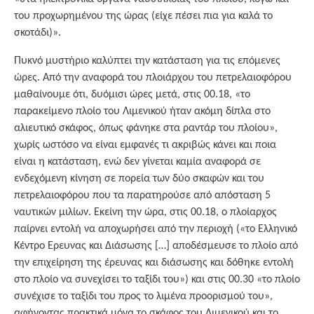
του προχωρημένου της ώρας (είχε πέσει πια για καλά το
σκοτάδι)».
Πυκνό μυστήριο καλύπτει την κατάσταση για τις επόμενες
ώρες. Από την αναφορά του πλοιάρχου του πετρελαιοφόρου
μαθαίνουμε ότι, δυόμισι ώρες μετά, στις 00.18, «το
παρακείμενο πλοίο του Λιμενικού ήταν ακόμη δίπλα στο
αλιευτικό σκάφος, όπως φάνηκε στα ραντάρ του πλοίου»,
χωρίς ωστόσο να είναι εμφανές τι ακριβώς κάνει και ποια
είναι η κατάσταση, ενώ δεν γίνεται καμία αναφορά σε
ενδεχόμενη κίνηση σε πορεία των δύο σκαφών και του
πετρελαιοφόρου που τα παρατηρούσε από απόσταση 5
ναυτικών μιλίων. Εκείνη την ώρα, στις 00.18, ο πλοίαρχος
παίρνει εντολή να αποχωρήσει από την περιοχή («το Ελληνικό
Κέντρο Ερευνας και Διάσωσης […] αποδέσμευσε το πλοίο από
την επιχείρηση της έρευνας και διάσωσης και δόθηκε εντολή
στο πλοίο να συνεχίσει το ταξίδι του») και στις 00.30 «το πλοίο
συνέχισε το ταξίδι του προς το λιμένα προορισμού του»,
αφήνοντας πρακτικά μόνα το σκάφος του Λιμενικού και το