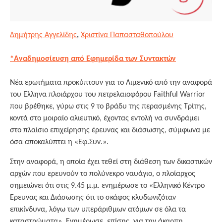
Δημήτρης Αγγελίδης
,
Χριστίνα Παπασταθοπούλου
*Αναδημοσίευση από Εφημερίδα των Συντακτών
Νέα ερωτήματα προκύπτουν για το Λιμενικό από την αναφορά
του Ελληνα πλοιάρχου του πετρελαιοφόρου Faithful Warrior
που βρέθηκε, γύρω στις 9 το βράδυ της περασμένης Τρίτης,
κοντά στο μοιραίο αλιευτικό, έχοντας εντολή να συνδράμει
στο πλαίσιο επιχείρησης έρευνας και διάσωσης, σύμφωνα με
όσα αποκαλύπτει η «Εφ.Συν.».
Στην αναφορά, η οποία έχει τεθεί στη διάθεση των δικαστικών
αρχών που ερευνούν το πολύνεκρο ναυάγιο, ο πλοίαρχος
σημειώνει ότι στις 9.45 μ.μ. ενημέρωσε το «Ελληνικό Κέντρο
Ερευνας και Διάσωσης ότι το σκάφος κλυδωνιζόταν
επικίνδυνα, λόγω των υπεράριθμων ατόμων σε όλα τα
καταστρώματα». Ενημέρωσε, επίσης, για την άκαρπη