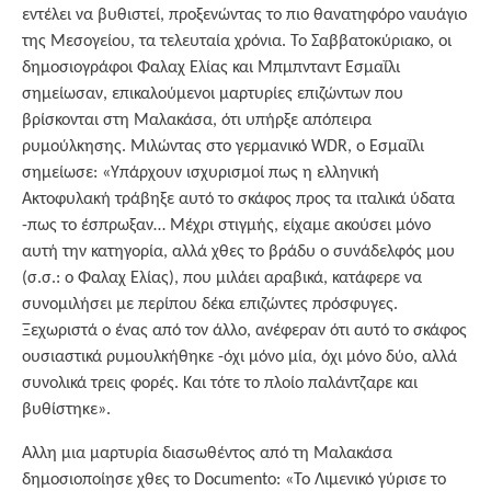
εντέλει να βυθιστεί, προξενώντας το πιο θανατηφόρο ναυάγιο
της Μεσογείου, τα τελευταία χρόνια. Το Σαββατοκύριακο, οι
δημοσιογράφοι Φαλαχ Ελίας και Μπμπνταντ Εσμαΐλι
σημείωσαν, επικαλούμενοι μαρτυρίες επιζώντων που
βρίσκονται στη Μαλακάσα, ότι υπήρξε απόπειρα
ρυμούλκησης. Μιλώντας στο γερμανικό WDR, ο Εσμαΐλι
σημείωσε: «Υπάρχουν ισχυρισμοί πως η ελληνική
Ακτοφυλακή τράβηξε αυτό το σκάφος προς τα ιταλικά ύδατα
-πως το έσπρωξαν… Μέχρι στιγμής, είχαμε ακούσει μόνο
αυτή την κατηγορία, αλλά χθες το βράδυ ο συνάδελφός μου
(σ.σ.: ο Φαλαχ Ελίας), που μιλάει αραβικά, κατάφερε να
συνομιλήσει με περίπου δέκα επιζώντες πρόσφυγες.
Ξεχωριστά ο ένας από τον άλλο, ανέφεραν ότι αυτό το σκάφος
ουσιαστικά ρυμουλκήθηκε -όχι μόνο μία, όχι μόνο δύο, αλλά
συνολικά τρεις φορές. Και τότε το πλοίο παλάντζαρε και
βυθίστηκε».
Αλλη μια μαρτυρία διασωθέντος από τη Μαλακάσα
δημοσιοποίησε χθες το Documento: «Το Λιμενικό γύρισε το