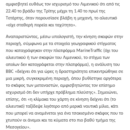
αμφισβητεί ευθέως τον ισχυρισμό του Λιμενικού ότι από τις
22.40 το βράδυ της Τρίτης μέχρι τη 1.40 το πρωί της
Τετάρτης, όταν παρουσίασε βλάβη η μηχανή, το αλιευτικό
«είχε σταθερή πορεία και ταχύτητα».
Αναπαριστώντας, μέσω υπολογιστή, την κίνηση σκαφών στην
περιοχή, σύμφωνα με τα στοιχεία γεωγραφικού στίγματος
που καταγράφηκαν στην πλατφόρμα MarineTraffic (όχι του
αλιευτικού ή των σκαφών του Λιμενικού, το στίγμα των
οποίων δεν καταγράφεται στην πλατφόρμα), η ανάλυση του
BBC «δείχνει ότι για ώρες η δραστηριότητα επικεντρώθηκε σε
μια μικρή, συγκεκριμένη περιοχή, όπου βυθίστηκε αργότερα
το σκάφος των μεταναστών, αμφισβητώντας τον επίσημο
ισχυρισμό ότι δεν υπήρχε πρόβλημα πλεύσης». Σημειώνει,
επίσης, ότι «η κλίμακα του χάρτη σε κίνηση δείχνει ότι (το
αλιευτικό) ταξίδεψε λιγότερο από μερικά ναυτικά μίλια, κάτι
που μπορεί να αναμένεται για ένα τσακισμένο σκάφος που το
χτυπούν οι άνεμοι και τα κύματα στο πιο βαθύ τμήμα της
Μεσογείου».