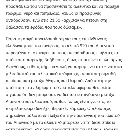
προσπάθειά του να προσεγγίσει το αλιευτικό και να παρέχει
τρόφιμα, νερό και πετρέλαιο, καθώς οι πρόσφυγες
αντιδρούσαν, ενώ στις 21.51 «άρχισαν να πετούν στη
θάλασσα τα εφόδια που τους δώσαμε».
Παρά τη σαφή προειδοποίηση για τους επικίνδυνους
κλυδωνισμούς του σκάφους, το πλωτό 920 του Λιμενικού
«προσέγγισε το σκάφος με τους υπεράριθμους επιβάτες σε
απόσταση παροχής βοήθειας», όπως σημειώνει ο πλοίαρχος.
Αντιθέτως, ο ίδιος πήρε «εντολή να παραμείνει στα 5 ναυτικά
μίλια δυτικά του αλιευτικού σκάφους», απόσταση δηλαδή
περίπου όσο μεταξύ Αθήνας και Πειραιά. Από αυτή την
απόσταση, το πλήρωμα του πετρελαιοφόρου θεωρείται
σίγουρο ότι δεν μπορούσε να δει τα τεκταινόμενα μεταξύ
Λιμενικού και αλιευτικού, καθώς, όπως είναι γνωστό, το
πετρελαιοφόρο δεν έχει θερμικές κάμερες. Ο πλοίαρχος
σημειώνει μάλιστα επί λέξει ότι την προσέγγιση του πλωτού
του Λιμενικού με το αλιευτικό μπόρεσε να τη διαπιστώσει
«στα ηλεκτρονικά όργανα ναυσιπλοΐας του πλοίου, λόγω και