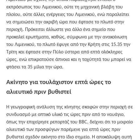
εκπρόσωπος του Λιμενικού, ούτε τη μηχανική βλάβη του
πλοίου, ούτε άλλες ενέργειες του Λιμενικού, ενώ παραλείπει
να σημειώσει την ακριβή ώρα που έφτασε το πλωτό στην
περιοχή. Πρόκειται άλλωστε για άλλο ένα σημείο που
προκαλεί ερωτήματα, καθώς, σύμφωνα με την ανακοίνωση
του Λιμενικού, το πλωτό έφυγε από την Κρήτη στις 15.35 την
Τρίτη και έφτασε στην Πύλο ύστερα από επτά ολόκληρες
ώρες, ενώ επικρατούσε άπνοια και η ταχύτητά του μπορεί να
φτάσει τα 35 μίλια την ώρα.
Ακίνητο για τουλάχιστον επτά ώρες το
αλιευτικό πριν βυθιστεί
Η γεωγραφική ανάλυση της κίνησης σκαφών στην περιοχή σε
συνδυασμό με οπτικό υλικό τις ώρες πριν από το ναυάγιο,
όπως την επιχείρησε ρεπορτάζ του BBC, δείχνει ότι το μοιραίο
αλιευτικό των προσφύγων παρέμενε για επτά ώρες πριν
βυθιστεί σχεδόν ακίνητο στο ίδιο σημείο. Η αποκάλυψη αυτή