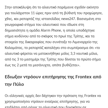
Στην αποκάλυψη ότι το αλιευτικό παρέμεινε σχεδόν ακίνητο
για τουλάχιστον 11 ώρες πριν από τη βύθισή του προχώρησε,
χθες, και ρεπορτάζ της ιστοσελίδας news247. Βασισμένη στο
γεωγραφικό στίγμα του αλιευτικού που έδωσε στη
δημοσιότητα η oμάδα Alarm Phone, η οποία υποδέχτηκε
σήμα κινδύνου από το σκάφος το πρωί της Τρίτης, και τα
στοιχεία της δικογραφίας που συνέταξε το Λιμεναρχείο της
Καλαμάτας, το ρεπορτάζ καταλήγει στο συμπέρασμα ότι «το
αλιευτικό φέρεται να μετακινήθηκε μόλις 3,3 ναυτικά μίλια,
από τις 3 το μεσημέρι της Τρίτης που δίνεται το πρώτο σήμα
έως τις 2 μετά τα μεσάνυχτα, οπότε βυθίζεται».
Εδιωξαν ντρόουν επιτήρησης της Frontex από
την Πύλο
Οι ελληνικές αρχές δεν δέχτηκαν την πρόταση της Frontex να
χρησιμοποιήσει ντρόουν εναέριας επιτήρησης, για να
επιβλέπει από αέρος το αλιευτικό που βρισκόταν σε