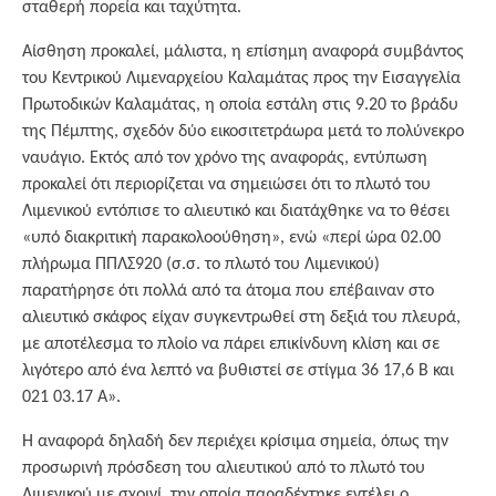
σταθερή πορεία και ταχύτητα.
Αίσθηση προκαλεί, μάλιστα, η επίσημη αναφορά συμβάντος
του Κεντρικού Λιμεναρχείου Καλαμάτας προς την Εισαγγελία
Πρωτοδικών Καλαμάτας, η οποία εστάλη στις 9.20 το βράδυ
της Πέμπτης, σχεδόν δύο εικοσιτετράωρα μετά το πολύνεκρο
ναυάγιο. Εκτός από τον χρόνο της αναφοράς, εντύπωση
προκαλεί ότι περιορίζεται να σημειώσει ότι το πλωτό του
Λιμενικού εντόπισε το αλιευτικό και διατάχθηκε να το θέσει
«υπό διακριτική παρακολοούθηση», ενώ «περί ώρα 02.00
πλήρωμα ΠΠΛΣ920 (σ.σ. το πλωτό του Λιμενικού)
παρατήρησε ότι πολλά από τα άτομα που επέβαιναν στο
αλιευτικό σκάφος είχαν συγκεντρωθεί στη δεξιά του πλευρά,
με αποτέλεσμα το πλοίο να πάρει επικίνδυνη κλίση και σε
λιγότερο από ένα λεπτό να βυθιστεί σε στίγμα 36 17,6 Β και
021 03.17 Α».
Η αναφορά δηλαδή δεν περιέχει κρίσιμα σημεία, όπως την
προσωρινή πρόσδεση του αλιευτικού από το πλωτό του
Λιμενικού με σχοινί, την οποία παραδέχτηκε εντέλει ο