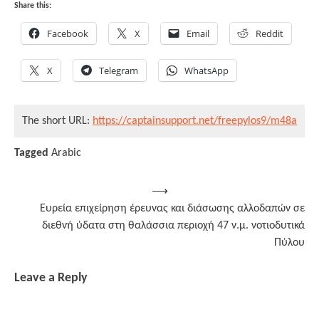
Share this:
Facebook
X
Email
Reddit
X
Telegram
WhatsApp
The short URL:
https://captainsupport.net/freepylos9/m48a
Tagged
Arabic
Post
⟶
Ευρεία επιχείρηση έρευνας και διάσωσης αλλοδαπών σε
navigation
διεθνή ύδατα στη θαλάσσια περιοχή 47 ν.μ. νοτιοδυτικά
Πύλου
Leave a Reply