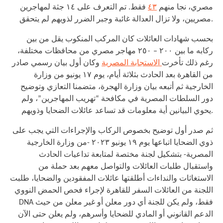
مصري، نجا منهم
٤٣
فقط. تم التعرف على ١٤ جثة لمهاجرين
مصريين، ولا تزال العدالة غائبة وجبر الضرر لذويهم لم يتحقق.
بحسب شهادات العائلات كان المركب المنكوب يقل من بين
ركابه ما بين ٢٠٠ – ٢٥٠ مهاجر مصري من محافظات مختلفة،
رغم ذلك تأخرت
الاستجابة المصرية
وكان أول بيان رسمي صادر
من القاهرة بعد الحادث بثلاثة أيام، يوم ١٧ يونيو من وزارة
الخارجية ثم أتبعه بيان وزارة الهجرة، متضمنا التعازي وتوضيح
دور السلطات المصرية في مكافحة “تهريب المهاجرين”، ولم
يحوي البيانين أية معلومات قد تساعد عائلات الضحايا وذويهم.
ثم صدر أول توضيح بخصوص الركاب والإجراءات التي يجب على
ذوي الضحايا اتباعها يوم ١٩ يونيو ٢٠٢٣ -من وزارة الخارجية
المصرية- بتشكيل لجنة مختصة لمتابعة تداعيات الحادث
واستقبال طلبات العائلات والتواصل معهم بعد حملة من
الاستغاثات والنداءات أطلقتها عائلات المفقودين والضحايا، طلبت
اللجنة من العائلات السفر للقاهرة لإجراء فحص الحمض النووي
DNA فقط، ولم يكن للجنة أي دور معلن أو غير معلن من حيث
الدعم القانوني أو المادي للضحايا وأسرهم، ولم يعلن حتى الآن