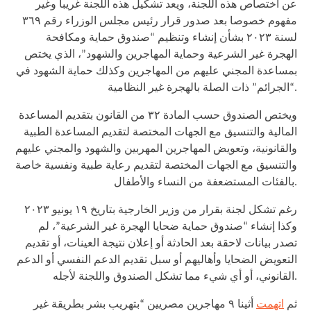
عن اختصاص هذه اللجنة، ويعد تشكيل هذه اللجنة غريبا وغير
مفهوم خصوصا بعد صدور قرار رئيس مجلس الوزراء رقم ٣٦٩
لسنة ٢٠٢٣ بشأن إنشاء وتنظيم “صندوق حماية ومكافحة
الهجرة غير الشرعية وحماية المهاجرين والشهود”، الذي يختص
بمساعدة المجني عليهم من المهاجرين وكذلك حماية الشهود في
“الجرائم” ذات الصلة بالهجرة غير النظامية.
ويختص الصندوق حسب المادة ٣٢ من القانون بتقديم المساعدة
المالية والتنسيق مع الجهات المختصة لتقديم المساعدة الطبية
والقانونية، وتعويض المهاجرين المهربين والشهود والمجني عليهم
والتنسيق مع الجهات المختصة لتقديم رعاية طبية ونفسية خاصة
بالفئات المستضعفة من النساء والأطفال.
رغم تشكل لجنة بقرار من وزير الخارجية بتاريخ ١٩ يونيو ٢٠٢٣
وكذا إنشاء “صندوق حماية ضحايا الهجرة غير الشرعية”، لم
تصدر بيانات لاحقة بعد الحادثة أو إعلان نتيجة العينات، أو تقديم
التعويض الضحايا وأهاليهم أو سبل تقديم الدعم النفسي أو الدعم
القانوني، أو أي شيء مما تشكل الصندوق واللجنة لأجله.
ثم
اتهمت
أثينا ٩ مهاجرين مصريين “بتهريب بشر بطريقة غير