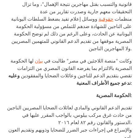
قانونية والتسبب بقتل مهاجرين نتيجة الإهمال”، وما تزال
التحقيقات معهم جارية وصدرت تقارير من عدة
منظمات
حقوقية
ووسائل إعلام تفيد بضغط السلطات اليونانية
على الناجين للشهادة ضدهم للتملص من مسؤولية الحكومة
اليونانية عن الحادث، وعلى الرغم من ذلك لم توضح الحكومة
المصرية موقفها من تقديم الدعم القانوني للمتهمين المصريين
ولا المهاجرين الناجين.
وكانت “منصة اللاجئين في مصر” طالبت في
بيان
لها الحكومة
المصرية بالالتزام بما يفرضه القانون المصري من التزامات
تقضي بتقديم الدعم للناجين وعائلات الضحايا والمفقودين
وعليه
ندعو جميع الأطراف المعنية:
الحكومة المصرية:
تقديم الدعم القانوني والمادي لعائلات الضحايا المصريين الناجين
من حادث غرق مركب بيلوس، بالواجب المقرر عليها في
الدستور والقانون رقم ٨٢ لعام ٢٠١٦،
والإسراع في إجراءات جبر الضرر للضحايا وذويهم وتقديم العون
لهم.