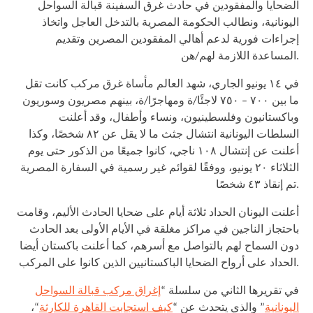
الضحايا والمفقودين في حادث غرق السفينة قبالة السواحل
اليونانية، ونطالب الحكومة المصرية بالتدخل العاجل واتخاذ
إجراءات فورية لدعم أهالي المفقودين المصرين وتقديم
المساعدة اللازمة لهم/هن.
في ١٤ يونيو الجاري، شهد العالم مأساة غرق مركب كانت تقل
ما بين ٧٠٠ – ٧٥٠ لاجئًا/ة ومهاجرًا/ة، بينهم مصريون وسوريون
وباكستانيون وفلسطينيون، ونساء وأطفال، وقد أعلنت
السلطات اليونانية انتشال جثث ما لا يقل عن ٨٢ شخصًا، وكذا
أعلنت عن إنتشال ١٠٨ ناجي، كانوا جميعًا من الذكور حتى يوم
الثلاثاء ٢٠ يونيو، ووفقًا لقوائم غير رسمية في السفارة المصرية
تم إنقاذ ٤٣ شخصًا.
أعلنت اليونان الحداد ثلاثة أيام على ضحايا الحادث الأليم، وقامت
باحتجاز الناجين في مراكز مغلقة في الأيام الأولى بعد الحادث
دون السماح لهم بالتواصل مع أسرهم، كما أعلنت باكستان أيضا
الحداد على أرواح الضحايا الباكستانيين الذين كانوا على المركب.
في تقريرها الثاني من سلسلة “
إغراق مركب قبالة السواحل
اليونانية
” والذي يتحدث عن “
كيف استجابت القاهرة للكارثة
“،