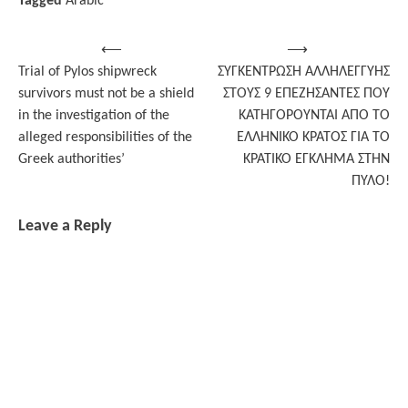
Tagged
Arabic
Post
⟵
⟶
Trial of Pylos shipwreck
ΣΥΓΚΕΝΤΡΩΣΗ ΑΛΛΗΛΕΓΓΥΗΣ
navigation
survivors must not be a shield
ΣΤΟΥΣ 9 ΕΠΕΖΗΣΑΝΤΕΣ ΠΟΥ
in the investigation of the
ΚΑΤΗΓΟΡΟΥΝΤΑΙ ΑΠΟ ΤΟ
alleged responsibilities of the
ΕΛΛΗΝΙΚΟ ΚΡΑΤΟΣ ΓΙΑ ΤΟ
Greek authorities’
ΚΡΑΤΙΚΟ ΕΓΚΛΗΜΑ ΣΤΗΝ
ΠΥΛΟ!
Leave a Reply