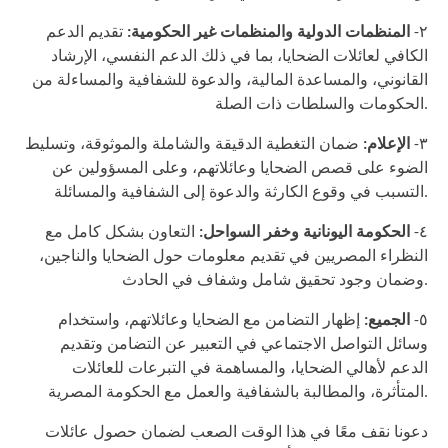
٢-
المنظمات الدولية والمنظمات غير الحكومية:
تقديم الدعم
الكافي لعائلات الضحايا، بما في ذلك الدعم النفسي، الإرشاد
القانوني، والمساعدة المالية، والدعوة للشفافية والمساءلة من
الحكومات والسلطات ذات الصلة.
٣-
الإعلام
:
ضمان التغطية الدقيقة والشاملة والموثوقة، وتسليط
الضوء على قصص الضحايا وعائلاتهم، وعلى المسؤولين عن
التسبب في وقوع الكارثة والدعوة إلى الشفافية والمسائلة.
٤-
الحكومة اليونانية وخفر السواحل:
التعاون بشكل كامل مع
النظراء المصريين في تقديم معلومات حول الضحايا والناجين،
وضمان وجود تحقيق شامل وشفاف في الحادث.
٥-
الجميع:
إظهار التضامن مع الضحايا وعائلاتهم، واستخدام
وسائل التواصل الاجتماعي في التعبير عن التضامن وتقديم
الدعم لأهالي الضحايا، والمساهمة في التبرعات للعائلات
المتأثرة، والمطالبة بالشفافية والعمل مع الحكومة المصرية.
دعونا نقف معًا في هذا الوقت الصعب لضمان حصول عائلات