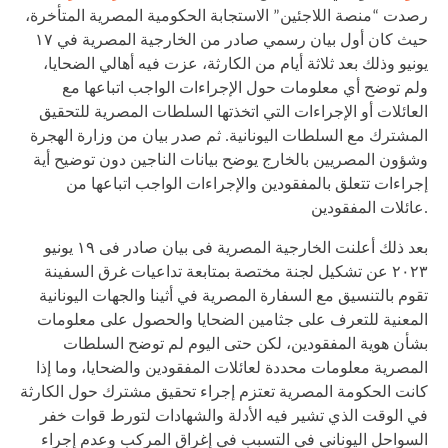
رصدت “منصة اللاجئين” الاستجابة الحكومية المصرية المتأخرة،
حيث كان أول بيان رسمي صادر من الخارجية المصرية في ١٧
يونيو وذلك بعد ثلاثة أيام من الكارثة، عزت فيه أهالي الضحايا،
ولم توضح أي معلومات حول الإجراءات الواجب اتباعها مع
العائلات أو الإجراءات التي اتخذتها السلطات المصرية للتحقيق
المشترك مع السلطات اليونانية. ثم صدر بيان من وزارة الهجرة
وشؤون المصريين بالخارج يوضح بيانات الناجين دون توضيح أية
إجراءات تتعلق بالمفقودين والإجراءات الواجب اتباعها من
عائلات المفقودين.
بعد ذلك أعلنت الخارجية المصرية فى بيان صادر فى ١٩ يونيو
٢٠٢٣ عن تشكيل لجنة مختصة بمتابعة تداعيات غرق السفينة
تقوم بالتنسيق مع السفارة المصرية في أثينا والجهات اليونانية
المعنية للتعرف على جثامين الضحايا والحصول على معلومات
بشأن هوية المفقودين، لكن حتى اليوم لم توضح السلطات
المصرية معلومات محددة لعائلات المفقودين والضحايا، وما إذا
كانت الحكومة المصرية تعتزم إجراء تحقيق مشترك حول الكارثة
في الوقت الذي تشير فيه الأدلة والشهادات لتورط قوات خفر
السواحل اليوناني في التسبب في إغراق المركب وعدم إجراء