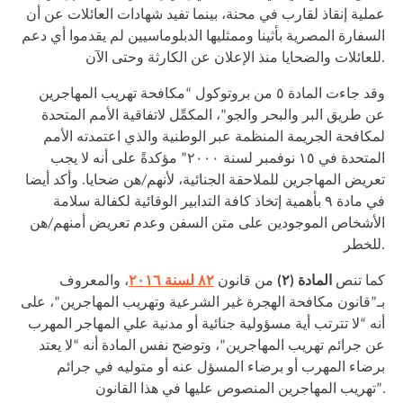
عملية إنقاذ لقارب في محنة، بينما تفيد شهادات العائلات عن أن
السفارة المصرية بأثينا وممثليها الدبلوماسيين لم يقدموا أي دعم
للعائلات والضحايا منذ الإعلان عن الكارثة وحتى الآن.
وقد جاءت المادة ٥ من بروتوكول “مكافحة تهريب المهاجرين
عن طريق البر والبحر والجو”، المكمِّل لاتفاقية الأمم المتحدة
لمكافحة الجريمة المنظمة عبر الوطنية والذي اعتمدته الأمم
المتحدة في ١٥ نوفمبر لسنة ٢٠٠٠” مؤكدةً على أنه لا يجب
تعريض المهاجرين للملاحقة الجنائية، لأنهم/هن ضحايا. وأكد أيضا
في مادة ٩ بأهمية إتخاذ كافة التدابير الوقائية لكفالة سلامة
الأشخاص الموجودين على متن السفن وعدم تعريض أمنهم/هن
للخطر.
كما تنص
المادة (٢)
من قانون
٨٢ لسنة ٢٠١٦
، والمعروف
بـ”قانون مكافحة الهجرة غير الشرعية وتهريب المهاجرين”، على
أنه “لا تترتب أية مسؤولية جنائية أو مدنية علي المهاجر المهرب
عن جرائم تهريب المهاجرين”، وتوضح نفس المادة أنه “لا يعتد
برضاء المهرب أو برضاء المسؤل عنه أو متوليه في جرائم
تهريب المهاجرين المنصوص عليها في هذا القانون”.