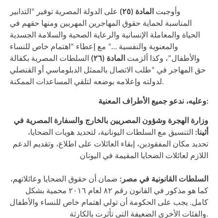
وأوجبت
المادة (٢٥)
على الدولة المصرية توفير “التدابير
المناسبة لحماية حقوق المهاجرين المهربين ومنها حقهم في
الحياة والمعاملة الإنسانية والرعاية الصحية والسلامة الجسدية
والمعنوية والنفسية …” مع إعطاء “اهتمام خاص للنساء
والأطفال”، وكذا ألزمت
المادة (٢٦)
السلطات المصرية بكفالة
حق المهاجر في “طلب الاتصال بالممثل الدبلوماسي أو القنصلي
لدولته وإعلامه بوضعه لتلقي المساعدات الممكنة.
وعليه، ندعو جميع الأطراف المعنية:
وزارة الهجرة وشؤون المصريين بالخارج والسفارة المصرية في
أثينا:
التنسيق مع السلطات اليونانية، لتحديد هويات الضحايا،
تحديد مكان المفقودين، إبقاء العائلات على اطلاع، وتقديم الدعم
اللازم لعائلات الضحايا المقيمة في اليونان
السلطات القانونية في مصر:
ضمان أن حقوق الضحايا وعائلاتهم،
كما هو مذكور في القانون رقم ٨٢ لعام ٢٠١٦ محمية بشكل
كامل. يجب على الحكومة أن تولي اهتمام خاص للنساء والأطفال
والفئات الأخرى الضعيفة التي تأثرت بالكارثة.