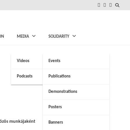
FB
Instagram
Twitter
ON
MEDIA
SOLIDARITY
Videos
Events
Podcasts
Publications
Demonstrations
Posters
 közös munkájaként
Banners