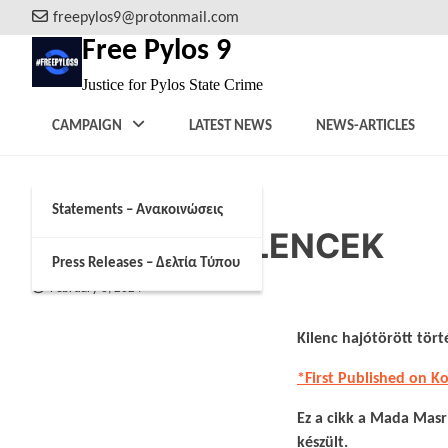
Skip
freepylos9@protonmail.com
to
Free Pylos 9
content
Justice for Pylos State Crime
CAMPAIGN
LATEST NEWS
NEWS-ARTICLES
Statements – Ανακοινώσεις
A PÜLOSZI KILENCEK
Press Releases – Δελτία Τύπου
February 6, 2024
​​Kilenc hajótörött t
*First Published on 
Ez a cikk a Mada Masr
készült.