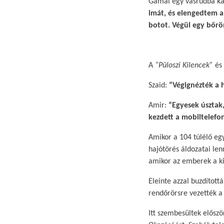
Gamal egy vasrúdba kap
imát, és elengedtem a
botot. Végül egy bőrö
A
“Püloszi Kilencek”
és 
Szaid:
“Végignézték a h
Amir:
“Egyesek úsztak,
kezdett a mobiltelefo
Amikor a 104 túlélő eg
hajótörés áldozatai len
amikor az emberek a kik
Eleinte azzal buzdított
rendőrörsre vezették a 9
Itt szembesültek előszö