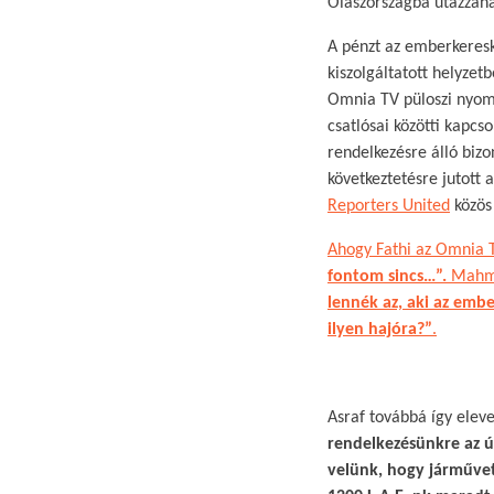
Olaszországba utazzan
A pénzt az emberkeresk
kiszolgáltatott helyze
Omnia TV püloszi nyo
csatlósai közötti kapc
rendelkezésre álló bizo
következtetésre jutott 
Reporters United
közö
Ahogy Fathi az Omnia 
fontom sincs…”.
Mahmou
lennék az, aki az embe
ilyen hajóra?”
.
Asraf továbbá így eleve
rendelkezésünkre az ú
velünk, hogy járművet 