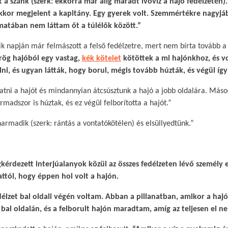
 a szánk (szerk: ekkorra már alig maradt ivóvíz a hajó fedélzetén
kkor megjelent a kapitány. Egy gyerek volt. Szemmértékre nagyjábó
amatában nem láttam őt a túlélők között.”
ik napján már felmászott a felső fedélzetre, mert nem bírta tovább a
rög hajóból egy vastag,
kék kötelet
kötöttek a mi hajónkhoz, és v
ni, és ugyan látták, hogy borul, mégis tovább húzták, és végül így 
tatni a hajót és mindannyian átcsúsztunk a hajó a jobb oldalára. Máso
madszor is húztak, és ez végül felborította a hajót.”​
harmadik (szerk: rántás a vontatókötélen) és elsüllyedtünk.”
kérdezett interjúalanyok közül az összes fedélzeten lévő személy 
attól, hogy éppen hol volt a hajón.​
délzet bal oldali végén voltam. Abban a pillanatban, amikor a hajó
bal oldalán, és a felborult hajón maradtam, amíg az teljesen el ne