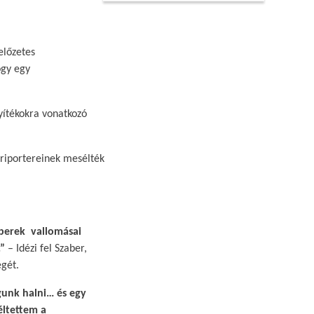
előzetes
ogy egy
nyítékokra vonatkozó
 riportereinek mesélték
mberek vallomásai
.”
– Idézi fel Szaber,
gét.​
gunk halni… és egy
éltettem a