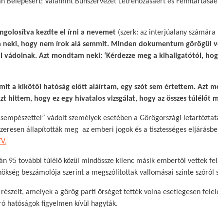
an Belépésért; Valamint Bűnszervezet Létrehozásáért és Fenntartásáér
ngolosítva kezdte el írni a nevemet
(szerk: az interjúalany számára
neki, hogy nem írok alá semmit. Minden dokumentum görögül vo
sal vádolnak. Azt mondtam neki: ‘Kérdezze meg a kihallgatótól, ho
it a kikötői hatóság előtt aláírtam, egy szót sem értettem. Azt mo
Azt hittem, hogy ez egy hivatalos vizsgálat, hogy az összes túlélőt 
csempészettel” vádolt személyek esetében a Görögországi letartóztat
zeresen állapították meg az emberi jogok és a tisztességes eljárásbe
V.
rán 95 további túlélő közül mindössze kilenc másik embertől vettek fel
ökség beszámolója szerint a megszólítottak vallomásai szinte szóról 
észeit, amelyek a görög parti őrséget tették volna esetlegesen felel
áró hatóságok figyelmen kívül hagyták.​