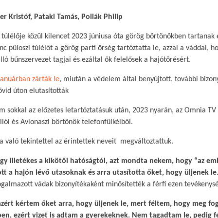
er Kristóf, Pataki Tamás, Pollák Philip
túlélője közül kilencet 2023 júniusa óta görög börtönökben tartanak 
nc püloszi túlélőt a görög parti őrség tartóztatta le, azzal a váddal, h
 bűnszervezet tagjai és ezáltal ők felelősek a hajótörésért.
januárban zárták le
, miután a védelem által benyújtott, további bizo
vid úton elutasították
em sokkal az előzetes letartóztatásuk után, 2023 nyarán, az Omnia TV
liói és Avlonaszi börtönök telefonfülkéiből.​
 való tekintettel az érintettek neveit megváltoztattuk.
egy illetékes a kikötői hatóságtól, azt mondta nekem, hogy “az e
ott a hajón lévő utasoknak és arra utasította őket, hogy üljenek le
galmazott vádak bizonyítékaként minősítették a férfi ezen tevékenysé
ért kértem őket arra, hogy üljenek le, mert féltem, hogy meg fo
ben, ezért vizet is adtam a gyerekeknek. Nem tagadtam le, pedig f