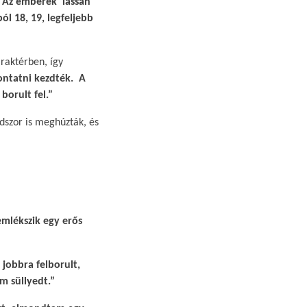
). Az emberek lassan
l 18, 19, legfeljebb
 raktérben, így
ontatni kezdték. A
borult fel.”
dszor is meghúzták, és
emlékszik egy erős
 jobbra felborult,
m süllyedt.”