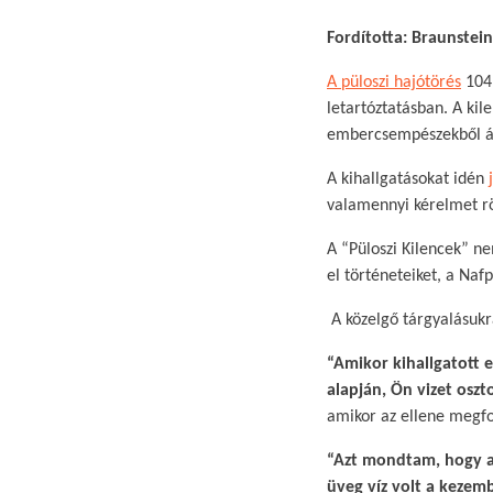
Fordította: Braunstein
A püloszi hajótörés
104 
letartóztatásban. A kile
embercsempészekből álló
​A kihallgatásokat idén
valamennyi kérelmet rö
A “Püloszi Kilencek” n
el történeteiket, a Nafp
A közelgő tárgyalásukra
“Amikor kihallgatott 
alapján, Ön vizet oszt
amikor az ellene megfo
“Azt mondtam, hogy az
üveg víz volt a kezem