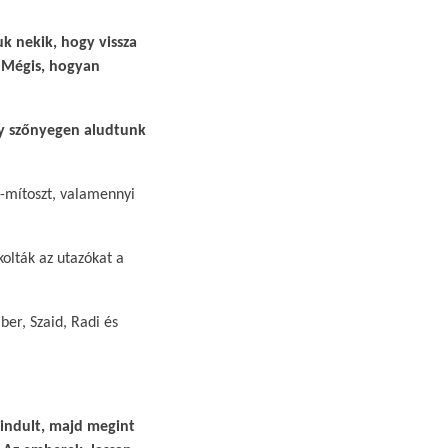
k nekik, hogy vissza
. Mégis, hogyan
ny szőnyegen aludtunk
-mítoszt, valamennyi
kolták az utazókat a
ber, Szaid, Radi és
lindult, majd megint