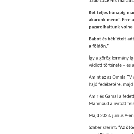
1200 L.A.E.-nk maradt. 
Két teljes hónapig ma
akarunk menni. Erre az
pazarolhattunk volne 
Babot és bébiételt ad
a földön.”
Így a görög kormány iga
vádlott története – és 
Amint az az Omnia TV ál
hajó fedélzetére, majd 
Amir és Gamal a fedett 
Mahmoud a nyitott felső
Majd 2023. június 9-én 
Szaber szerint:
“Az ötö