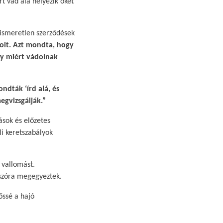
t vád alá helyezik őket
 ismeretlen szerződések
lt. Azt mondta, hogy
gy miért vádolnak
ndták ‘írd alá, és
megvizsgálják.”
ások és előzetes
li keretszabályok
 vallomást.
szóra megegyeztek.​
őssé a hajó