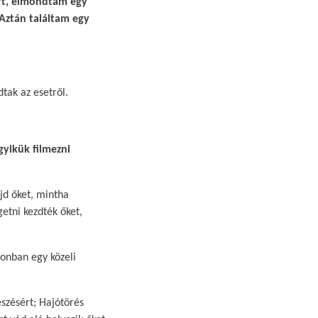
ért, elmondtam egy
Aztán találtam egy
tak az esetről.​
gyikük filmezni
jd őket, mintha
etni kezdték őket,
zonban egy közeli
észésért; Hajótörés