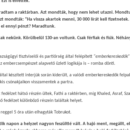
Ezt is elvették.​
radtam a raktárban. Azt mondták, hogy nem lehet utazni. Mondtu
t mondták: “Ha vissza akartok menni, 30 000 lírát kell fizetnetek
el ennyi pénzt? Maradtunk.​
tak nekünk. Körülbelül 130-an voltunk. Csak férfiak és fiúk. Néhá
zságügyi tisztviselői és partiőrség által felépített
“emberkereskedők”
az embercsempészet alapvető üzleti logikája is – romba dönti.​
tal készített interjúk során kiderült, a valódi emberkereskedők felpa
kis csónakjaikon visszamentek a partra.​
fedélzet hátsó részén ültek, Fathi a raktérben, míg Khaled, Asraf, Sza
 fedélzet különböző részein találtak helyet.​
reggel 5 óra után elhagyták Tobrukot.​
dik napon a helyzet nagyon feszültté vált. A hajó ment, megállt, e