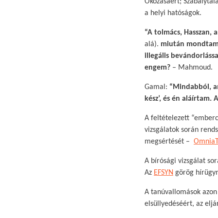
Okozásáért; Szabálytal
a helyi hatóságok.​
“A tolmács, Hasszan, a
alá).
miután mondtam 
illegális bevándorlás
engem?
– Mahmoud.​
Gamal:
“Mindabból, am
kész’, és én aláírtam. 
A feltételezett “ember
vizsgálatok során rends
megsértését –
OmniaT
A bírósági vizsgálat so
Az
EFSYN
görög hírügyn
A tanúvallomások azon r
elsüllyedéséért, az elj