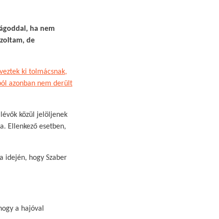
szágoddal, ha nem
szoltam, de
eveztek ki tolmácsnak,
kból azonban nem derült
lévők közül jelöljenek
a. Ellenkező esetben,
sa idején, hogy Szaber
hogy a hajóval