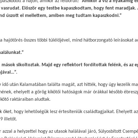
aszkodott a hajón, amikor az felborult:
“Amikor a víz a nyakamig 
 vasrudat. Először egy testbe kapaszkodtam, hogy fent maradjak. 
nd úszott el mellettem, amiben meg tudtam kapaszkodni.”
a hajótörés összes többi túlélőjével, mind hátborzongató leírásokat ad
alálunkat.”
 mások sikoltoztak. Majd egy reflektort fordítottak felénk, és az e
njával…”.
y idő után Kalamatában találta magát, azt hitték, hogy úgy kezelik ma
nének, ehelyett a görög kikötői hatóságok már órákkal később ébreszg
ötő raktáraiban aludtak.​
ák őket, hogy lehetőségük lesz értesíteniük családtagjaikat. Ehelyett a
 illetőt.​
r azzal a helyzettel hogy az utasok halálával járó, Súlyosbított Csemp