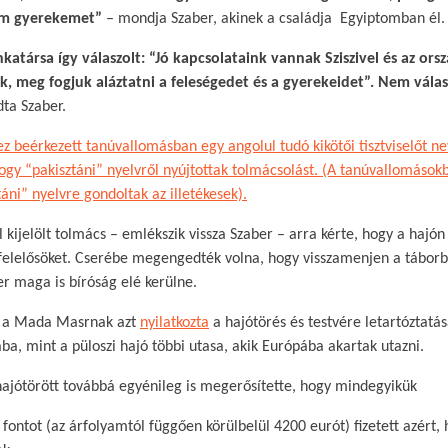
om gyerekemet”
– mondja Szaber, akinek a családja Egyiptomban él.​
atársa így válaszolt: “Jó kapcsolataink vannak Sziszivel és az or
, meg fogjuk aláztatni a feleségedet és a gyerekeidet”. Nem vála
ta Szaber.
z beérkezett tanúvallomásban egy angolul tudó kikötői tisztviselőt n
ogy “pakisztáni” nyelvről nyújtottak tolmácsolást. (A tanúvallomáso
táni” nyelvre gondoltak az illetékesek).
l kijelölt tolmács – emlékszik vissza Szaber – arra kérte, hogy a hajón 
 felelősöket. Cserébe megengedték volna, hogy visszamenjen a táborb
r maga is bíróság elé kerülne.​
n a Mada Masrnak azt
nyilatkozta
a hajótörés és testvére letartóztatá
ba, mint a püloszi hajó többi utasa, akik Európába akartak utazni.​
 hajótörött továbbá egyénileg is megerősítette, hogy mindegyikük
ontot (az árfolyamtól függően körülbelül 4200 eurót) fizetett azért, 