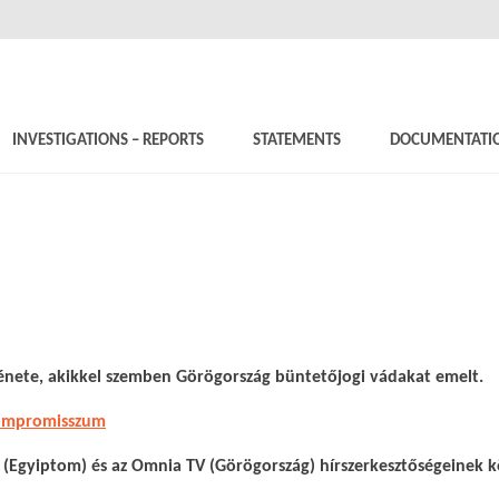
INVESTIGATIONS – REPORTS
STATEMENTS
DOCUMENTATI
örténete, akikkel szemben Görögország büntetőjogi vádakat emelt.
Kompromisszum
 (Egyiptom) és az Omnia TV (Görögország) hírszerkesztőségeinek