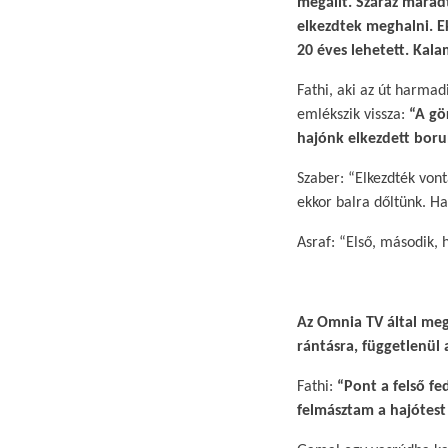
megállt. Száraz maradt
elkezdtek meghalni. E
20 éves lehetett. Kal
Fathi, aki az út harmad
emlékszik vissza:
“A gö
hajónk elkezdett borul
Szaber: “Elkezdték von
ekkor balra dőltünk. Har
Asraf: “Első, második, 
Az Omnia TV által meg
rántásra, függetlenül 
Fathi:
“Pont a felső fe
felmásztam a hajótest 