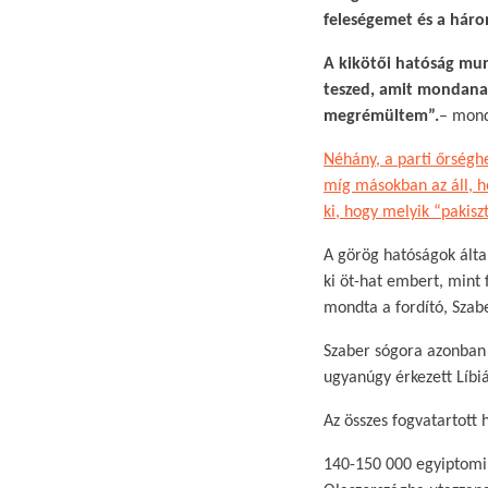
feleségemet és a hár
A kikötői hatóság munk
teszed, amit mondanak
megrémültem”.
– mond
Néhány, a parti őrséghe
míg másokban az áll, h
ki, hogy melyik “pakisz
​A görög hatóságok álta
ki öt-hat embert, mint
mondta a fordító, Szabe
Szaber sógora azonba
ugyanúgy érkezett Líbiá
Az összes fogvatartott
140-150 000 egyiptomi f