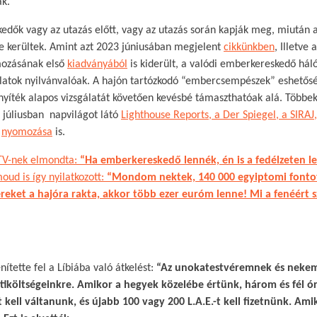
ak.
edők vagy az utazás előtt, vagy az utazás során kapják meg, miutá
tbe kerültek. Amint azt 2023 júniusában megjelent
cikkünkben
, Illetve
mozásának első
kiadványából
is kiderült, a valódi emberkereskedő hál
solatok nyilvánvalóak. A hajón tartózkodó “embercsempészek” eshetősé
nyíték alapos vizsgálatát követően kevésbé támaszthatóak alá. Többek
a júliusban napvilágot látó
Lighthouse Reports,
a Der Spiegel,
a SIRAJ,
s
nyomozása
is.
TV-nek elmondta:
“Ha emberkereskedő lennék, én is a fedélzeten l
d is így nyilatkozott:
“Mondom nektek, 140 000 egyiptomi fontot
reket a hajóra rakta, akkor több ezer euróm lenne! Mi a fenéért s
nítette fel a Líbiába való átkelést:
“Az unokatestvéremnek és nekem 
tiköltségeinkre. Amikor a hegyek közelébe értünk, három és fél ó
kell váltanunk, és újabb 100 vagy 200 L.A.E.-t kell fizetnünk. Am