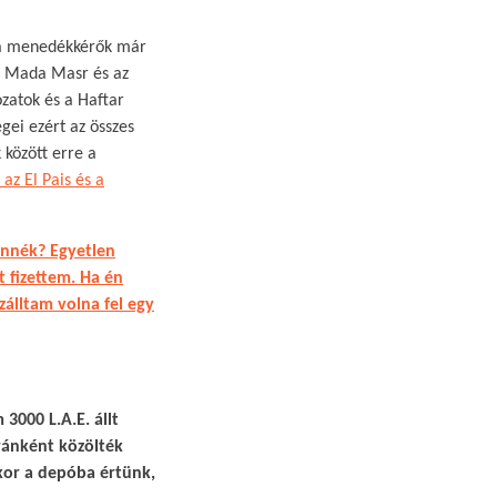
n a menedékkérők már
 a Mada Masr és az
ózatok és a Haftar
gei ezért az összes
 között erre a
az El Pais és a
ennék? Egyetlen
 fizettem. Ha én
zálltam volna fel egy
3000 L.A.E. állt
ránként közölték
ikor a depóba értünk,