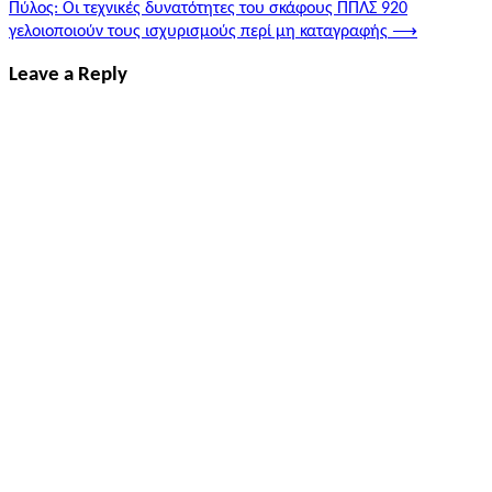
Πύλος: Οι τεχνικές δυνατότητες του σκάφους ΠΠΛΣ 920
γελοιοποιούν τους ισχυρισμούς περί μη καταγραφής
⟶
Leave a Reply