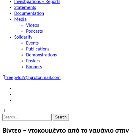
Investigations – Reports
Statements
Documentation
Media
Videos
Podcasts
Solidarity
Events
Publications
Demonstrations
Posters
Banners
freepylos9@protonmail.com
FB
Instagram
Twitter
Search
for:
Βίντεο – ντοκουμέντο από το ναυάγιο στην