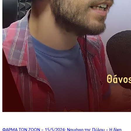
ΦΑΡΜΑ ΤΩΝ ΖΩΩΝ – 15/5/2024: Ναυάγιο της Πύλου – Η δίκη