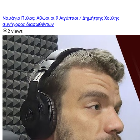
Ναυάγιο Πύλος: Αθώοι οι 9 Αιγύπτιοι / Δημήτρης Χούλης
συνήγορος διασωθέντων
2 views