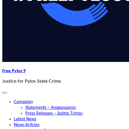
Free Pylos 9
Justice for Pylos State Crime
Campaign
Statements – Ανακοινώσεις
Press Releases – Δελτία Τύπου
Latest News
News-Articles