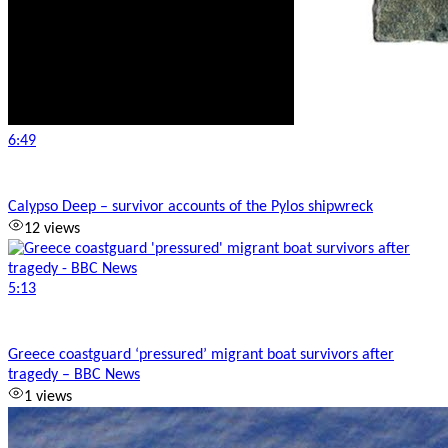
6:49
Calypso Deep – survivor accounts of the Pylos shipwreck
12 views
5:13
Greece coastguard ‘pressured’ migrant boat survivors after
tragedy – BBC News
1 views