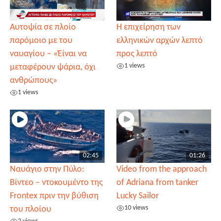
Αυτοψία σε πλοίο
Η επιχείρηση των
παρόμοιο με του
ελληνικών αρχών λεπτό
ναυαγίου – «Έίναι να
προς λεπτό
1 views
μεταφέρουν ψάρια, όχι
ανθρώπους»
1 views
02:45
01:26
Ναυάγιο στην Πύλο:
Video from the approach
Βίντεο – ντοκουμέντο της
of Adriana from tanker
Frontex πριν την βύθιση
Lucky Sailor
10 views
του πλοίου