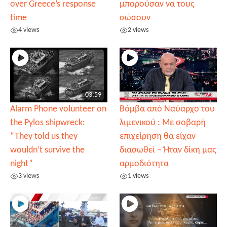
over Greece’s response
μπορούσαν να τους
time
σώσουν
4 views
2 views
03:59
Alarm Phone volunteer on
Βόμβα από Ναύαρχο του
the Pylos shipwreck:
λιμενικού : Με σοβαρή
“They told us they
επιχείρηση θα είχαν
wouldn’t survive the
διασωθεί – Ήταν δίκη μας
night”
αρμοδιότητα
3 views
1 views