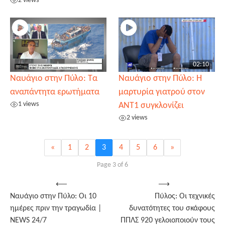
2 views
02:10
Ναυάγιο στην Πύλο: Τα
Ναυάγιο στην Πύλο: Η
αναπάντητα ερωτήματα
μαρτυρία γιατρού στον
1 views
ΑΝΤ1 συγκλονίζει
2 views
«
1
2
3
4
5
6
»
Page 3 of 6
Post
⟵
⟶
Ναυάγιο στην Πύλο: Οι 10
Πύλος: Οι τεχνικές
navigation
ημέρες πριν την τραγωδία |
δυνατότητες του σκάφους
NEWS 24/7
ΠΠΛΣ 920 γελοιοποιούν τους