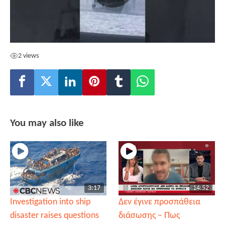
2 views
You may also like
3:17
14:52
Investigation into ship
Δεν έγινε προσπάθεια
disaster raises questions
διάσωσης – Πως