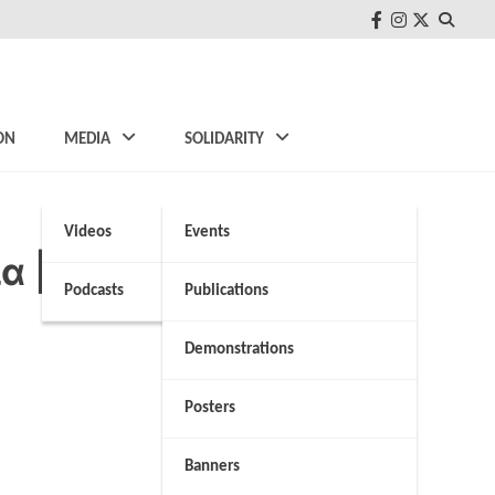
FB
Instagram
Twitter
ON
MEDIA
SOLIDARITY
Videos
Events
ία | NEWS 24/7
Podcasts
Publications
Demonstrations
Posters
Banners