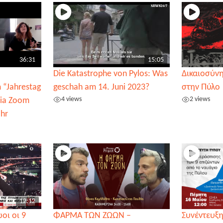
36:31
15:05
Die Katastrophe von Pylos: Was
Δικαιοσύνη
 “Jahrestag
geschah am 14. Juni 2023?
στην Πύλο
4 views
2 views
via Zoom
hr
12:12
οι οι 9
ΦΑΡΜΑ ΤΩΝ ΖΩΩΝ –
Συνέντευξη