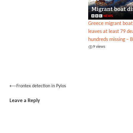
Greece migrant boat 
leaves at least 79 d
hundreds missing –
9 views
Post
⟵
Frontex detection in Pylos
navigation
Leave a Reply