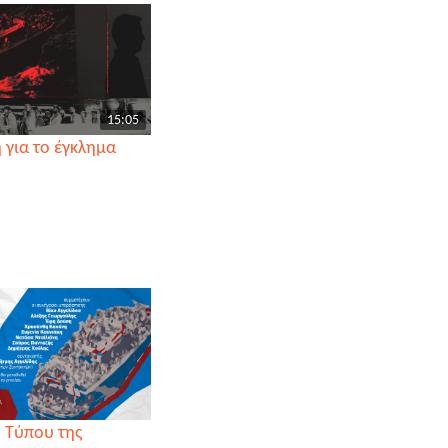
15:05
 για το έγκλημα
 Τύπου της