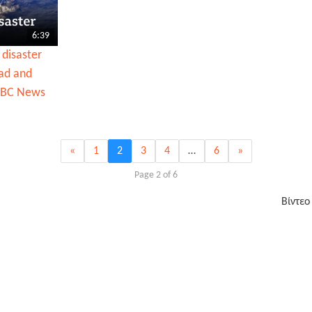
6:39
disaster
ead and
 BBC News
«
1
2
3
4
…
6
»
Page 2 of 6
Βίντεο