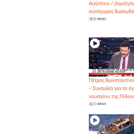
Αιγύπτιοι / Δημήτρ
συνήγορος διασωθ
2 views
Πέτρος Κωνσταντίν
– Συναυλία για το έ
ναυαγίου της Πύλου
1 views