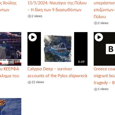
ης Χούλης
15/5/2024: Ναυάγιο της Πύλου
υπεράσπισ
έντων
– Η δίκη των 9 διασωθέντων
επιζώντων 
2 views
Πύλου
2 views
12:19
6:49
ου ΚΕΕΡΦΑ
Calypso Deep – survivor
Greece coa
γκλημα του
accounts of the Pylos shipwreck
migrant boa
12 views
tragedy – 
1 views