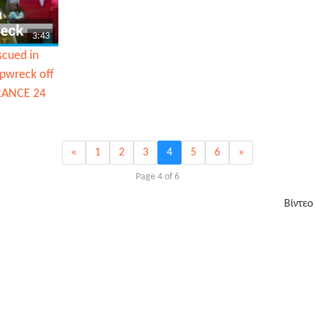
3:43
scued in
ipwreck off
FRANCE 24
«
1
2
3
4
5
6
»
Page 4 of 6
Βίντεο