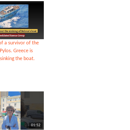
f a survivor of the
#Pylos. Greece is
sinking the boat.
01:52