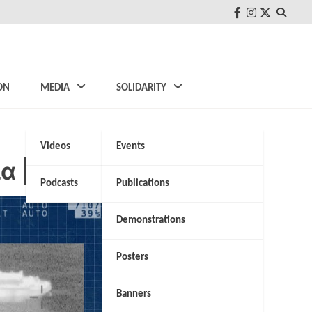
FB
Instagram
Twitter
ON
MEDIA
SOLIDARITY
Videos
Events
ία | NEWS 24/7
Podcasts
Publications
Demonstrations
Posters
Banners