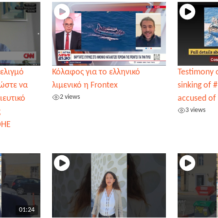
 ελιγμό
Κόλαφος για το ελληνικό
Testimony o
ώστε να
λιμενικό η Frontex
sinking of 
2 views
ιευτικό
accused of 
3 views
ς
ΟΗΕ
01:24