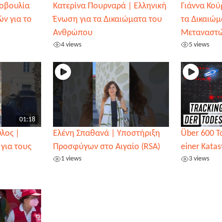
οβουλία
Κατερίνα Πουρναρά | Ελληνική
Γιάννα Κου
́ν για το
Ένωση για τα Δικαιώματα του
τα Δικαιώ
Ανθρώπου
Μεταναστω
4 views
5 views
01:18
λος |
Ελένη Σπαθανά | Υποστήριξη
Über 600 T
 για τους
Προσφύγων στο Αιγαίο (RSA)
einer Kata
1 views
3 views