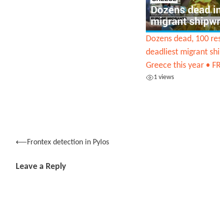
Dozens dead, 100 re
deadliest migrant sh
Greece this year • 
1 views
Post
⟵
Frontex detection in Pylos
navigation
Leave a Reply