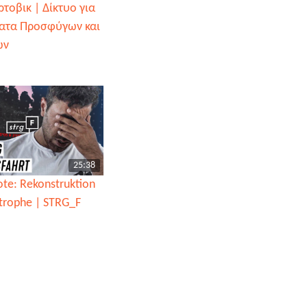
́ρτοβικ | Δίκτυο για
ματα Προσφύγων και
́ν
25:38
ote: Rekonstruktion
strophe | STRG_F