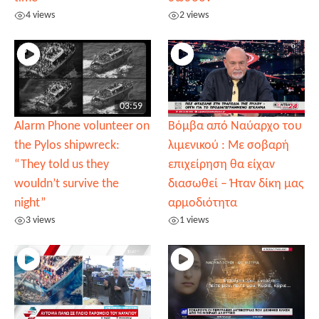
4 views
2 views
03:59
Alarm Phone volunteer on
Βόμβα από Ναύαρχο του
the Pylos shipwreck:
λιμενικού : Με σοβαρή
“They told us they
επιχείρηση θα είχαν
wouldn’t survive the
διασωθεί – Ήταν δίκη μας
night”
αρμοδιότητα
3 views
1 views