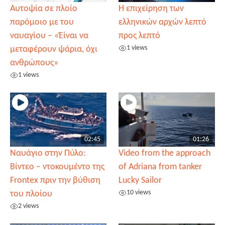
Αυτοψία σε πλοίο
Η επιχείρηση των
παρόμοιο με του
ελληνικών αρχών λεπτό
ναυαγίου – «Έίναι να
προς λεπτό
1 views
μεταφέρουν ψάρια, όχι
ανθρώπους»
1 views
02:45
01:26
Ναυάγιο στην Πύλο:
Video from the approach
Βίντεο – ντοκουμέντο της
of Adriana from tanker
Frontex πριν την βύθιση
Lucky Sailor
10 views
του πλοίου
2 views