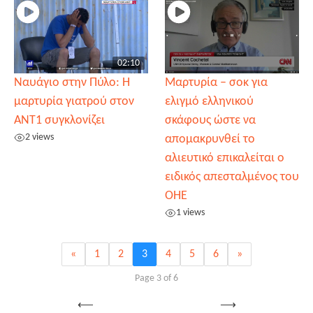
02:10
Ναυάγιο στην Πύλο: Η
Μαρτυρία – σοκ για
μαρτυρία γιατρού στον
ελιγμό ελληνικού
ΑΝΤ1 συγκλονίζει
σκάφους ώστε να
2 views
απομακρυνθεί το
αλιευτικό επικαλείται ο
ειδικός απεσταλμένος του
ΟΗΕ
1 views
«
1
2
3
4
5
6
»
Page 3 of 6
Post
⟵
⟶