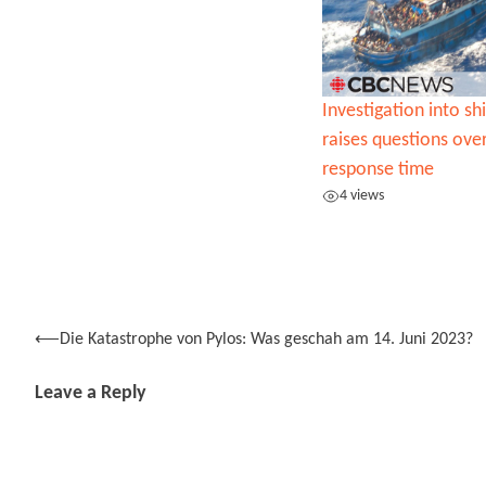
Investigation into sh
raises questions ove
response time
4 views
Post
⟵
Die Katastrophe von Pylos: Was geschah am 14. Juni 2023?
navigation
Leave a Reply