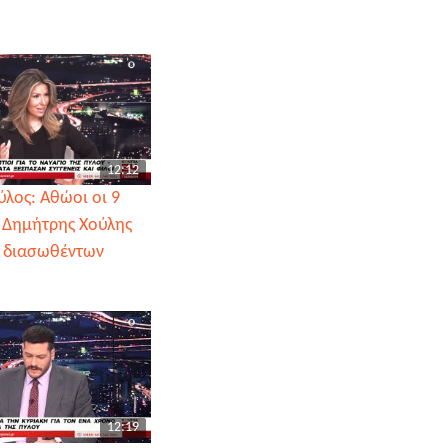
12:12
λος: Αθώοι οι 9
/ Δημήτρης Χούλης
 διασωθέντων
12:19