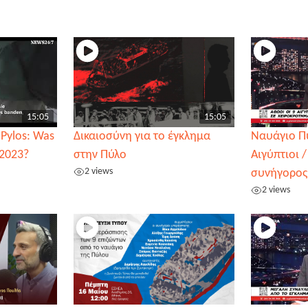
15:05
15:05
 Pylos: Was
Δικαιοσύνη για το έγκλημα
Ναυάγιο Πύ
 2023?
στην Πύλο
Αιγύπτιοι 
2 views
συνήγορος
2 views