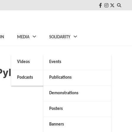
FB
Instagram
Twitter
ON
MEDIA
SOLIDARITY
Videos
Events
ylos Katastrophe” via
Podcasts
Publications
Demonstrations
Posters
Banners