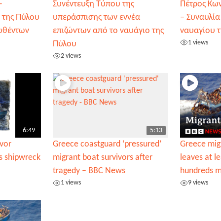
–
Συνέντευξη Τύπου της
Πέτρος Κω
 της Πύλου
υπεράσπισης των εννέα
– Συναυλία
σωθέντων
επιζώντων από το ναυάγιο της
ναυαγίου 
1 views
Πύλου
2 views
6:49
5:13
ivor
Greece coastguard ‘pressured’
Greece migr
s shipwreck
migrant boat survivors after
leaves at l
tragedy – BBC News
hundreds m
1 views
9 views