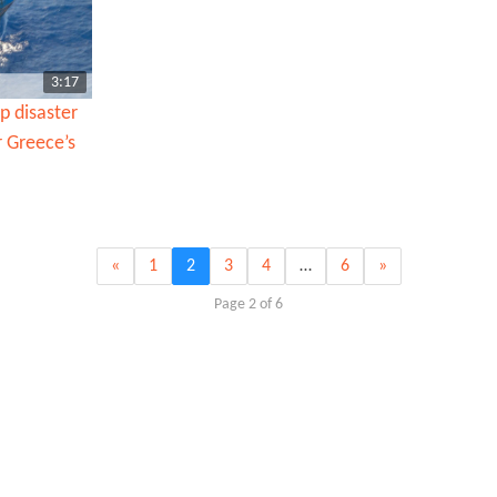
3:17
ip disaster
r Greece’s
«
1
2
3
4
…
6
»
Page 2 of 6