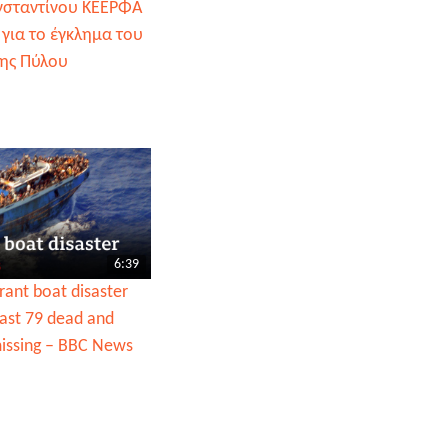
νσταντίνου ΚΕΕΡΦΑ
 για το έγκλημα του
της Πύλου
6:39
ant boat disaster
east 79 dead and
issing – BBC News