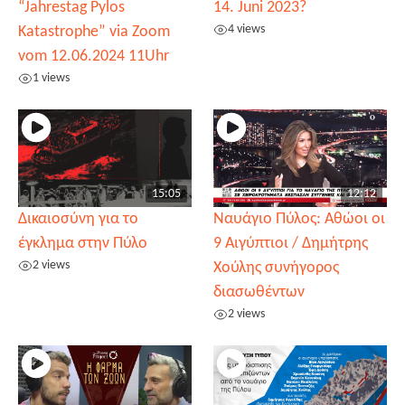
“Jahrestag Pylos
14. Juni 2023?
4 views
Katastrophe” via Zoom
vom 12.06.2024 11Uhr
1 views
15:05
12:12
Δικαιοσύνη για το
Ναυάγιο Πύλος: Αθώοι οι
έγκλημα στην Πύλο
9 Αιγύπτιοι / Δημήτρης
2 views
Χούλης συνήγορος
διασωθέντων
2 views