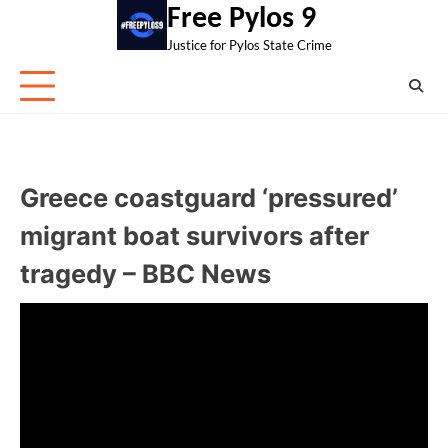
Skip
Free Pylos 9
to
Justice for Pylos State Crime
content
Greece coastguard ‘pressured’
migrant boat survivors after
tragedy – BBC News