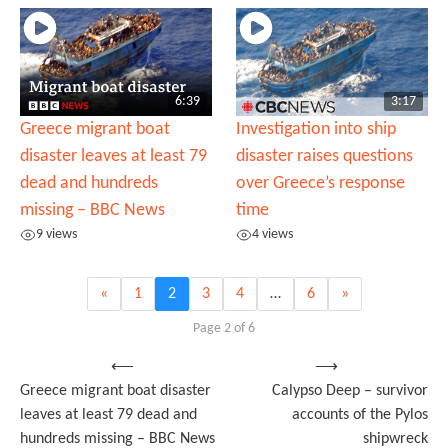
6:39
3:17
Greece migrant boat
Investigation into ship
disaster leaves at least 79
disaster raises questions
dead and hundreds
over Greece’s response
missing – BBC News
time
9 views
4 views
«
1
2
3
4
…
6
»
Page 2 of 6
Post
⟵
⟶
Greece migrant boat disaster
Calypso Deep – survivor
navigation
leaves at least 79 dead and
accounts of the Pylos
hundreds missing – BBC News
shipwreck