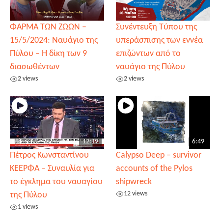
ΦΑΡΜΑ ΤΩΝ ΖΩΩΝ –
Συνέντευξη Τύπου της
15/5/2024: Ναυάγιο της
υπεράσπισης των εννέα
Πύλου – Η δίκη των 9
επιζώντων από το
διασωθέντων
ναυάγιο της Πύλου
2 views
2 views
12:19
6:49
Πέτρος Κωνσταντίνου
Calypso Deep – survivor
ΚΕΕΡΦΑ – Συναυλία για
accounts of the Pylos
το έγκλημα του ναυαγίου
shipwreck
12 views
της Πύλου
1 views