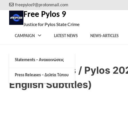
Skip
freepylos9@protonmail.com
to
Free Pylos 9
content
Justice for Pylos State Crime
CAMPAIGN
LATEST NEWS
NEWS-ARTICLES
Statements – Ανακοινώσεις
The Outsiders / Pylos 20
Press Releases – Δελτία Τύπου
English Subtitles)