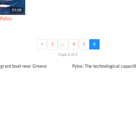
01:06
 Pylos
«
1
…
4
5
6
Page 6 of 6
migrant boat near Greece
Pylos: The technological capacit