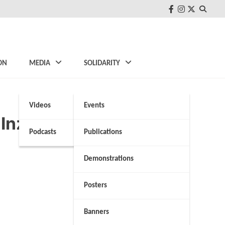
FB
Instagram
Twitter
ON
MEDIA
SOLIDARITY
Videos
Events
/ Inzimam (Greek and
Podcasts
Publications
Demonstrations
Posters
Banners