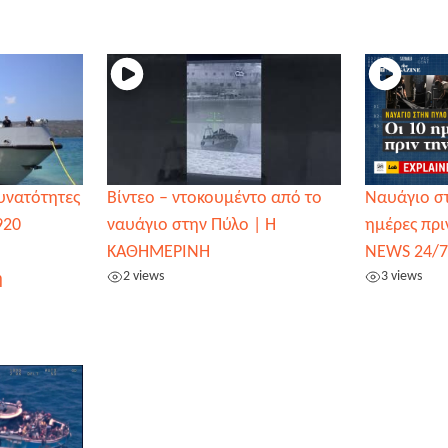
δυνατότητες
Βίντεο – ντοκουμέντο από το
Ναυάγιο στ
920
ναυάγιο στην Πύλο | Η
ημέρες πρι
ΚΑΘΗΜΕΡΙΝΗ
NEWS 24/7
2 views
3 views
η