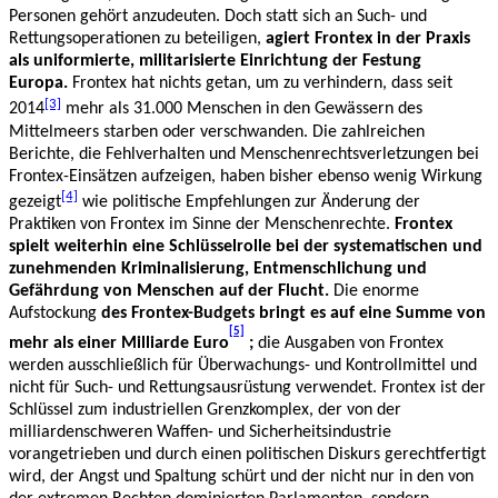
Personen gehört anzudeuten. Doch statt sich an Such- und
Rettungsoperationen zu beteiligen,
agiert Frontex in der Praxis
als uniformierte, militarisierte Einrichtung der Festung
Europa.
Frontex hat nichts getan, um zu verhindern, dass seit
[3]
2014
mehr als 31.000 Menschen in den Gewässern des
Mittelmeers starben oder verschwanden. Die zahlreichen
Berichte, die Fehlverhalten und Menschenrechtsverletzungen bei
Frontex-Einsätzen aufzeigen, haben bisher ebenso wenig Wirkung
[4]
gezeigt
wie politische Empfehlungen zur Änderung der
Praktiken von Frontex im Sinne der Menschenrechte.
Frontex
spielt weiterhin eine Schlüsselrolle bei der systematischen und
zunehmenden Kriminalisierung, Entmenschlichung und
Gefährdung von Menschen auf der Flucht.
Die enorme
Aufstockung
des Frontex-Budgets bringt es auf eine Summe von
[5]
mehr als einer Milliarde Euro
;
die Ausgaben von Frontex
werden ausschließlich für Überwachungs- und Kontrollmittel und
nicht für Such- und Rettungsausrüstung verwendet. Frontex ist der
Schlüssel zum industriellen Grenzkomplex, der von der
milliardenschweren Waffen- und Sicherheitsindustrie
vorangetrieben und durch einen politischen Diskurs gerechtfertigt
wird, der Angst und Spaltung schürt und der nicht nur in den von