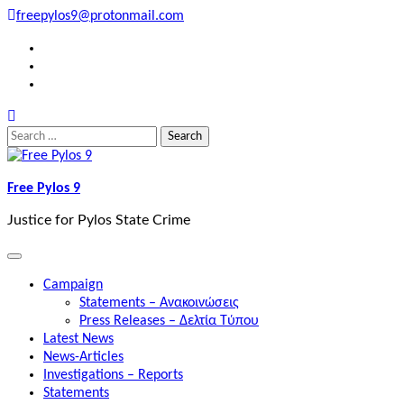
Skip
freepylos9@protonmail.com
to
FB
content
Instagram
Twitter
Search
for:
Free Pylos 9
Justice for Pylos State Crime
Campaign
Statements – Ανακοινώσεις
Press Releases – Δελτία Τύπου
Latest News
News-Articles
Investigations – Reports
Statements