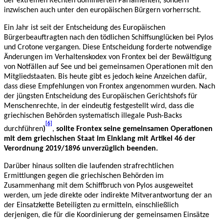
der extremen Rechten dominierten Parlamenten, sondern
inzwischen auch unter den europäischen Bürgern vorherrscht.
Ein Jahr ist seit der Entscheidung des Europäischen
Bürgerbeauftragten nach den tödlichen Schiffsunglücken bei Pylos
und Crotone vergangen. Diese Entscheidung forderte notwendige
Änderungen im Verhaltenskodex von Frontex bei der Bewältigung
von Notfällen auf See und bei gemeinsamen Operationen mit den
Mitgliedstaaten. Bis heute gibt es jedoch keine Anzeichen dafür,
dass diese Empfehlungen von Frontex angenommen wurden. Nach
der jüngsten Entscheidung des Europäischen Gerichtshofs für
Menschenrechte, in der eindeutig festgestellt wird, dass die
griechischen Behörden systematisch illegale Push-Backs
[6]
durchführen
)
,
sollte Frontex seine gemeinsamen Operationen
mit dem griechischen Staat im Einklang mit Artikel 46 der
Verordnung 2019/1896 unverzüglich beenden.
Darüber hinaus sollten die laufenden strafrechtlichen
Ermittlungen gegen die griechischen Behörden im
Zusammenhang mit dem Schiffbruch von Pylos ausgeweitet
werden, um jede direkte oder indirekte Mitverantwortung der an
der Einsatzkette Beteiligten zu ermitteln, einschließlich
derjenigen, die für die Koordinierung der gemeinsamen Einsätze