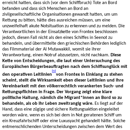
erreicht hatten, dass sich (vor dem Schiffbruch) Tote an Bord
befanden und dass sich Menschen an Bord an
zivilgesellschaftliche Organisationen gewandt hatten, um um
Rettung zu bitten, hätte dies ausreichen müssen, um eine
unzweifelhaft akute Notsituation zu erkennen und zu melden. Die
Verantwortlichen in der Einsatzkette von Frontex beschlossen
jedoch, diesen Fall nicht als den eines Schiffes in Seenot zu
behandeln, und übermittelte den griechischen Behörden lediglich
das Filmmaterial der Al Mutawakkil, womit sie ihrer
Verantwortung, einen Notruf abzusetzen, nicht nachkam.
Diese
Kette von Entscheidungen, die laut einer Untersuchung des
Europäischen Bürgerbeauftragten nach dem Schiffsunglück mit
[1]
den operativen Leitlinien
von Frontex in Einklang zu stehen
scheint, stellt die Wirksamkeit eben dieser Leitlinien und ihre
Vereinbarkeit mit den völkerrechtlich verankerten Such- und
Rettungspflichten in Frage. Der Vorgang zeigt eine klare
politische Haltung, nämlich die Migrant*innen an Bord so zu
behandeln, als ob ihr Leben zweitrangig wäre.
Es liegt auf der
Hand, dass eine zügige und sichere Rettungsaktion eingeleitet
worden wäre, wenn es sich bei dem in Not geratenen Schiff um
ein Kreuzfahrtschiff oder eine Luxusyacht gehandelt hätte. Solche
entmenschlichenden Unterscheidungen zwischen dem Wert des