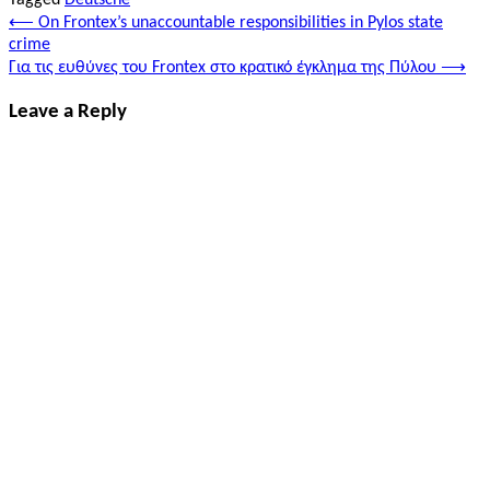
Post
⟵
On Frontex’s unaccountable responsibilities in Pylos state
crime
navigation
Για τις ευθύνες του Frontex στο κρατικό έγκλημα της Πύλου
⟶
Leave a Reply