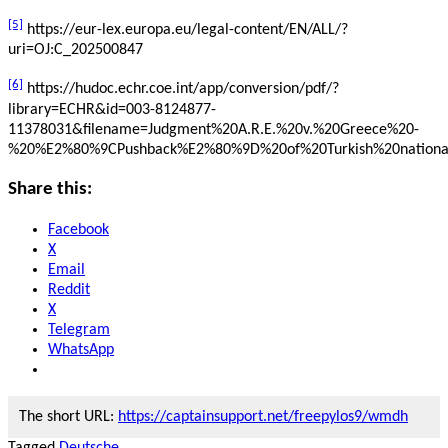
[5]
https://eur-lex.europa.eu/legal-content/EN/ALL/?
uri=OJ:C_202500847
[6]
https://hudoc.echr.coe.int/app/conversion/pdf/?
library=ECHR&id=003-8124877-
11378031&filename=Judgment%20A.R.E.%20v.%20Greece%20-
%20%E2%80%9CPushback%E2%80%9D%20of%20Turkish%20nationa
Share this:
Facebook
X
Email
Reddit
X
Telegram
WhatsApp
The short URL:
https://captainsupport.net/freepylos9/wmdh
Tagged
Deutsche