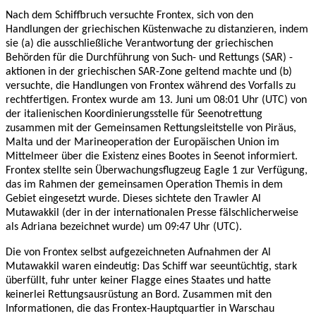
Nach dem Schiffbruch versuchte Frontex, sich von den
Handlungen der griechischen Küstenwache zu distanzieren, indem
sie (a) die ausschließliche Verantwortung der griechischen
Behörden für die Durchführung von Such- und Rettungs (SAR) -
aktionen in der griechischen SAR-Zone geltend machte und (b)
versuchte, die Handlungen von Frontex während des Vorfalls zu
rechtfertigen. Frontex wurde am 13. Juni um 08:01 Uhr (UTC) von
der italienischen Koordinierungsstelle für Seenotrettung
zusammen mit der Gemeinsamen Rettungsleitstelle von Piräus,
Malta und der Marineoperation der Europäischen Union im
Mittelmeer über die Existenz eines Bootes in Seenot informiert.
Frontex stellte sein Überwachungsflugzeug Eagle 1 zur Verfügung,
das im Rahmen der gemeinsamen Operation Themis in dem
Gebiet eingesetzt wurde. Dieses sichtete den Trawler Al
Mutawakkil (der in der internationalen Presse fälschlicherweise
als Adriana bezeichnet wurde) um 09:47 Uhr (UTC).
Die von Frontex selbst aufgezeichneten Aufnahmen der Al
Mutawakkil waren eindeutig: Das Schiff war seeuntüchtig, stark
überfüllt, fuhr unter keiner Flagge eines Staates und hatte
keinerlei Rettungsausrüstung an Bord. Zusammen mit den
Informationen, die das Frontex-Hauptquartier in Warschau