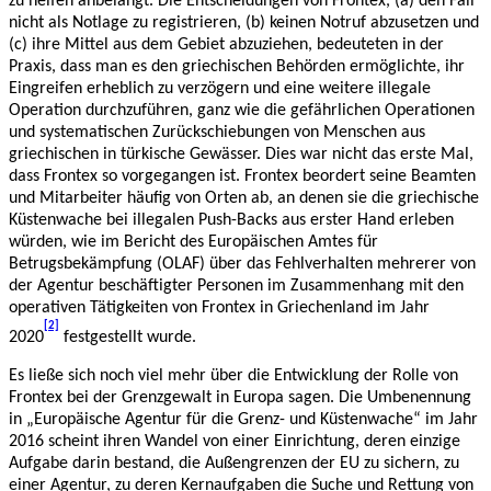
zu helfen anbelangt. Die Entscheidungen von Frontex, (a) den Fall
nicht als Notlage zu registrieren, (b) keinen Notruf abzusetzen und
(c) ihre Mittel aus dem Gebiet abzuziehen, bedeuteten in der
Praxis, dass man es den griechischen Behörden ermöglichte, ihr
Eingreifen erheblich zu verzögern und eine weitere illegale
Operation durchzuführen, ganz wie die gefährlichen Operationen
und systematischen Zurückschiebungen von Menschen aus
griechischen in türkische Gewässer. Dies war nicht das erste Mal,
dass Frontex so vorgegangen ist. Frontex beordert seine Beamten
und Mitarbeiter häufig von Orten ab, an denen sie die griechische
Küstenwache bei illegalen Push-Backs aus erster Hand erleben
würden, wie im Bericht des Europäischen Amtes für
Betrugsbekämpfung (OLAF) über das Fehlverhalten mehrerer von
der Agentur beschäftigter Personen im Zusammenhang mit den
operativen Tätigkeiten von Frontex in Griechenland im Jahr
[2]
2020
festgestellt wurde.
Es ließe sich noch viel mehr über die Entwicklung der Rolle von
Frontex bei der Grenzgewalt in Europa sagen. Die Umbenennung
in „Europäische Agentur für die Grenz- und Küstenwache“ im Jahr
2016 scheint ihren Wandel von einer Einrichtung, deren einzige
Aufgabe darin bestand, die Außengrenzen der EU zu sichern, zu
einer Agentur, zu deren Kernaufgaben die Suche und Rettung von