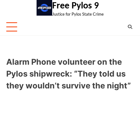
Skip
Free Pylos 9
to
Justice for Pylos State Crime
content
Alarm Phone volunteer on the
Pylos shipwreck: “They told us
they wouldn’t survive the night”