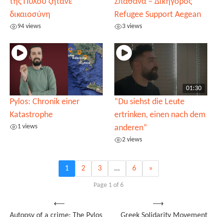
της Πύλου ζητάνε
Σπαθανά – Δικηγόρος
δικαιοσύνη
Refugee Support Aegean
94 views
3 views
01:30
Pylos: Chronik einer
“Du siehst die Leute
Katastrophe
ertrinken, einen nach dem
1 views
anderen”
2 views
1
2
3
…
6
»
Page 1 of 6
Post
⟵
⟶
Autopsy of a crime: The Pylos
Greek Solidarity Movement