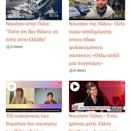
05:56
21:0
Ναυάγιο στην Πύλο:
Ναυάγιο της Πύλου: Ούτε
“Πείτε ότι δεν θέλετε να
ευρώ αποζημίωσης
πάτε στην Ελλάδα”
στους άδικα
3 views
φυλακισμένους
ναυαγούς-«Θέλω απλά
μια συγγνώμη»
4 views
09:26
350 οικογένειες των
Ναυάγιο Πύλος – Ένας
θυμάτων του ναυαγίου
χρόνος μετά: Ελένη