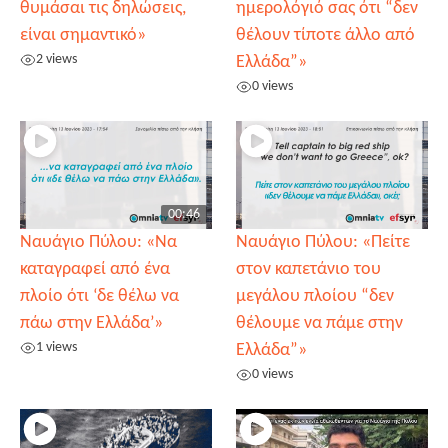
θυμάσαι τις δηλώσεις,
ημερολόγιό σας ότι “δεν
είναι σημαντικό»
θέλουν τίποτε άλλο από
2 views
Ελλάδα”»
0 views
00:46
Ναυάγιο Πύλου: «Να
Ναυάγιο Πύλου: «Πείτε
καταγραφεί από ένα
στον καπετάνιο του
πλοίο ότι ‘δε θέλω να
μεγάλου πλοίου “δεν
πάω στην Ελλάδα’»
θέλουμε να πάμε στην
1 views
Ελλάδα”»
0 views