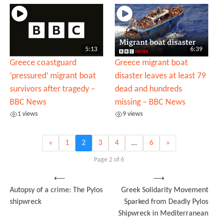
5:13
6:39
Greece coastguard
Greece migrant boat
‘pressured’ migrant boat
disaster leaves at least 79
survivors after tragedy –
dead and hundreds
BBC News
missing – BBC News
1 views
9 views
«
1
2
3
4
…
6
»
Page 2 of 6
Post
⟵
⟶
Autopsy of a crime: The Pylos
Greek Solidarity Movement
navigation
shipwreck
Sparked from Deadly Pylos
Shipwreck in Mediterranean