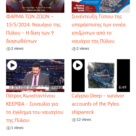
ΦΑΡΜΑ ΤΩΝ ΖΩΩΝ –
Συνέντευξη Τύπου της
15/5/2024: Ναυάγιο της
υπεράσπισης των εννέα
Πύλου – Η δίκη των 9
επιζώντων από το
διασωθέντων
ναυάγιο της Πύλου
2 views
2 views
12:19
6:49
Πέτρος Κωνσταντίνου
Calypso Deep – survivor
ΚΕΕΡΦΑ – Συναυλία για
accounts of the Pylos
το έγκλημα του ναυαγίου
shipwreck
12 views
της Πύλου
1 views