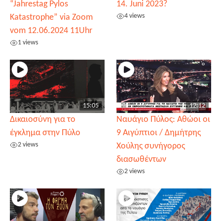
“Jahrestag Pylos
14. Juni 2023?
4 views
Katastrophe” via Zoom
vom 12.06.2024 11Uhr
1 views
15:05
12:12
Δικαιοσύνη για το
Ναυάγιο Πύλος: Αθώοι οι
έγκλημα στην Πύλο
9 Αιγύπτιοι / Δημήτρης
2 views
Χούλης συνήγορος
διασωθέντων
2 views