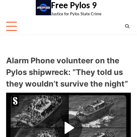
Skip
Free Pylos 9
to
Justice for Pylos State Crime
content
Alarm Phone volunteer on the
Pylos shipwreck: “They told us
they wouldn’t survive the night”