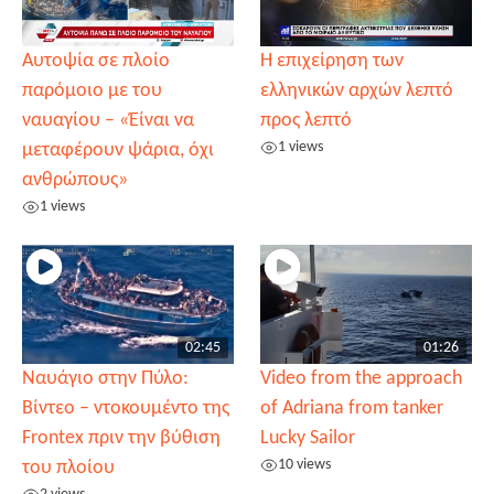
Αυτοψία σε πλοίο
Η επιχείρηση των
παρόμοιο με του
ελληνικών αρχών λεπτό
ναυαγίου – «Έίναι να
προς λεπτό
1 views
μεταφέρουν ψάρια, όχι
ανθρώπους»
1 views
02:45
01:26
Ναυάγιο στην Πύλο:
Video from the approach
Βίντεο – ντοκουμέντο της
of Adriana from tanker
Frontex πριν την βύθιση
Lucky Sailor
10 views
του πλοίου