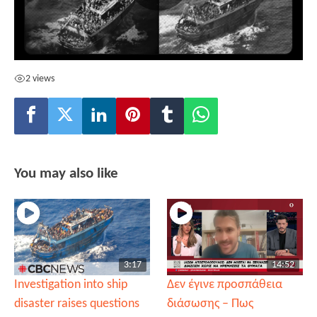
2 views
You may also like
3:17
14:52
Investigation into ship
Δεν έγινε προσπάθεια
disaster raises questions
διάσωσης – Πως