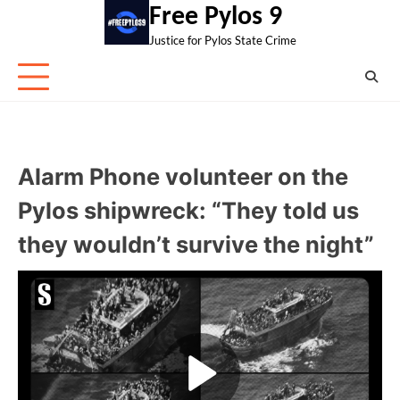
Skip
Free Pylos 9
to
Justice for Pylos State Crime
content
Alarm Phone volunteer on the
Pylos shipwreck: “They told us
they wouldn’t survive the night”