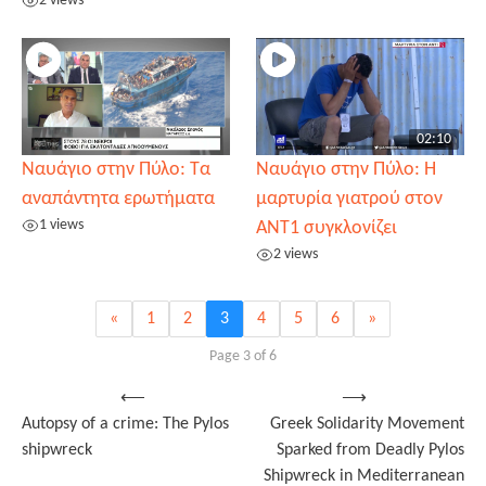
2 views
02:10
Ναυάγιο στην Πύλο: Τα
Ναυάγιο στην Πύλο: Η
αναπάντητα ερωτήματα
μαρτυρία γιατρού στον
1 views
ΑΝΤ1 συγκλονίζει
2 views
«
1
2
3
4
5
6
»
Page 3 of 6
Post
⟵
⟶
Autopsy of a crime: The Pylos
Greek Solidarity Movement
navigation
shipwreck
Sparked from Deadly Pylos
Shipwreck in Mediterranean