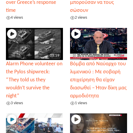
over Greece’s response
μπορούσαν να τους
time
σώσουν
4 views
2 views
03:59
Alarm Phone volunteer on
Βόμβα από Ναύαρχο του
the Pylos shipwreck:
λιμενικού : Με σοβαρή
“They told us they
επιχείρηση θα είχαν
wouldn’t survive the
διασωθεί – Ήταν δίκη μας
night”
αρμοδιότητα
3 views
1 views