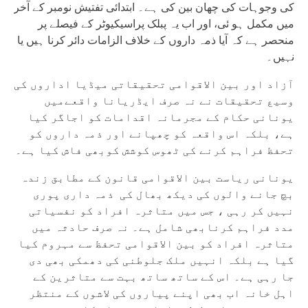
کی وجوہات کی چھان بین کی ہے۔ ابتدائی تفتیش نومبر کے آخر
میں مکمل ہو ئی، اور اب یہ پبلک پراسیکیوٹر کے فیصلے پر
منحصر ہے کہ آیا ذمہ داروں کے خلاف الزامات دائر کرنا ہیں یا
نہیں۔
آزاد اور بین الاقوامی تحقیقاتی میڈیا اداروں کی
وسیع تحقیقات نے نہ صرف ایڈریانا واقعےمیں
یونانی حکام کے مجرمانہ اقدامات کو اجاگر کیا
ہے، بلکہ اس واقعہ کو چھپانے اور ذمہ داروں کو
تحفظ فراہم کرنے کی ٹھوس کوشش کوبھی فاش کیا ہے۔
یونانی ریاست بین الاقوامی قانون کے مطابق زندہ
بچ جانے والوں کی دیکھ بھال کی ذمہ داری پوری
نہیں کر رہی ، جس میں متاثرہ افراد کو نفسیاتی
مدد فراہم کرنابھی شامل ہے۔ نہ صرف حادثہ میں
متاثرہ افراد کو بین الاقوامی تحفظ سے مہروم کیا
گیا ہے بلکہ انہیں ملک جلوطنی کی دھمکی بھی دی
جا رہی ہے۔ اس کے ساتھ ساتھ بہت سے متاثرین کے
اہل خانہ اب بھی اپنے پیاروں کی لاشوں کے منتظر