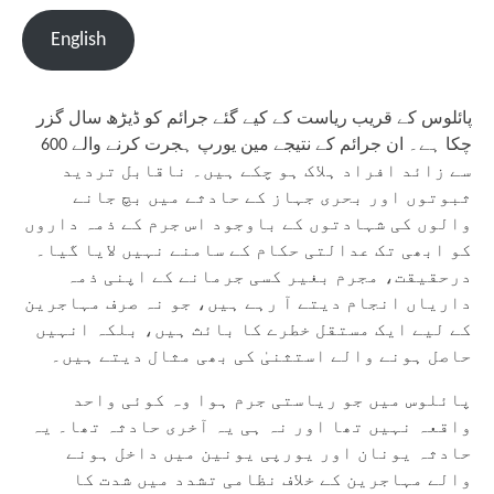
English
پائلوس کے قریب ریاست کے کیے گئے جرائم کو ڈیڑھ سال گزر
چکا ہے۔ ان جرائم کے نتیجے مین یورپ ہجرت کرنے والے 600
سے زائد افراد ہلاک ہو چکے ہیں۔ ناقابل تردید
ثبوتوں اور بحری جہاز کے حادثے میں بچ جانے
والوں کی شہادتوں کے باوجود اس جرم کے ذمہ داروں
کو ابھی تک عدالتی حکام کے سامنے نہیں لایا گیا۔
درحقیقت، مجرم بغیر کسی جرمانے کے اپنی ذمہ
داریاں انجام دیتے آ رہے ہیں، جو نہ صرف مہاجرین
کے لیے ایک مستقل خطرے کا بائث ہیں، بلکہ انہیں
حاصل ہونے والے استثنیٰ کی بھی مثال دیتے ہیں۔
پائلوس میں جو ریاستی جرم ہوا وہ کوئی واحد
واقعہ نہیں تھا اور نہ ہی یہ آخری حادثہ تھا۔ یہ
حادثہ یونان اور یورپی یونین میں داخل ہونے
والے مہاجرین کے خلاف نظامی تشدد میں شدت کا