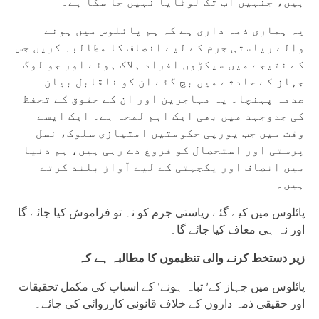
ہیں، جنہیں اب تک لوٹایا نہیں جا سکا ہے۔
یہ ہماری ذمہ داری ہے کہ ہم پائلوس میں ہونے
والے ریاستی جرم کے لیے انصاف کا مطالبہ کریں جس
کے نتیجے میں سیکڑوں افراد ہلاک ہوئے اور جو لوگ
جہاز کے حادثے میں بچ گئے ان کو ناقابل بیان
صدمہ پہنچا۔ یہ مہاجرین اور ان کے حقوق کے تحفظ
کی جدوجہد میں بھی ایک اہم لمحہ ہے۔ ایک ایسے
وقت میں جب یورپی حکومتیں امتیازی سلوک، نسل
پرستی اور استحصال کو فروغ دے رہی ہیں، ہم دنیا
میں انصاف اور یکجہتی کے لیے آواز بلند کرتے
ہیں۔
پائلوس میں کیے گئے ریاستی جرم کو نہ تو فراموش کیا جائے گا
اور نہ ہی معاف کیا جائے گا۔
زیر دستخط کرنے والی تنظیموں کا مطالبہ ہے کہ
پائلوس میں جہاز کے’ تباہ ہونے‘ کے اسباب کی مکمل تحقیقات
اور حقیقی ذمہ داروں کے خلاف قانونی کارروائی کی جائے۔