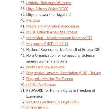
Lgbtqia+ Refugees Welcome
Libya Crimes Watch (LCW)
Libyan network for legal aid
Maldusa
Media and Migration Association
MEDITERRANEA Saving Humans
Mem.Med – Mediterranean Memory ETS
Migreurop CNCD-11.11.11
National Representative Council of Eritrea-GIE
Nora Organization for compacting violence
against women’s and girls
North East Law Network
Progressive Lawyers’ Association (ÇHD), Turkey
Progretto Melting Pot Europa
r42-SailAndRescue
REDWORD for Human Rights & Freedom of
Expression
Refugees platform in egypt (RPE)
RESQSHIP e.V.