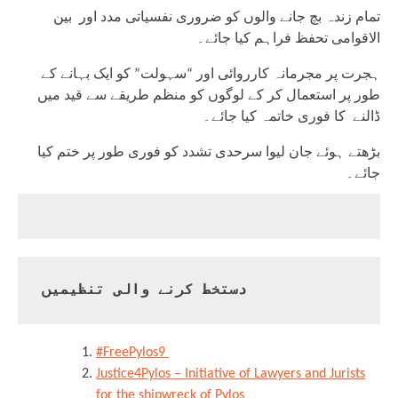
تمام زندہ بچ جانے والوں کو ضروری نفسیاتی مدد اور بین
الاقوامی تحفظ فراہم کیا جائے۔
ہجرت پر مجرمانہ کارروائی اور “سہولت” کو ایک بہانے کے
طور پر استعمال کر کے لوگوں کو منظم طریقے سے قید میں
ڈالنے کا فوری خاتمہ کیا جائے۔
بڑھتے ہوئے جان لیوا سرحدی تشدد کو فوری طور پر ختم کیا
جائے۔
دستخط کرنے والی تنظیمیں
#FreePylos9
Justice4Pylos – Initiative of Lawyers and Jurists
for the shipwreck of Pylos