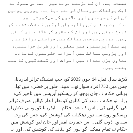
نتیجہ ہے۔ ان کے بڑھتے ہوئے غیر انسانی سلوک نے
ایک ہولناک صورتحال کو جنم دیا ہے۔ یورپی یونین
کی اس کی سرحدوں اور علاقوں کی سیکورٹی اور
عسکریت پسندی کی پالیسیاں لوگوں کے خلاف تشدد کو
فروغ دیتی ہیں اور ان کے حقوق کی خلاف ورزی کرتی
ہیں۔ یورپی سرحدی ممالک میں حراستی مراکز میں
پش بیک آپریشنز، غیر معقول اور طویل حراستیں،
اور پڑوسی ممالک میں آمرانہ حکومتوں کے ساتھ
تعاون بڑی تعداد میں اموات اور گمشدگیوں کا سبب
بنتے ہیں۔
ڈیڑھ سال قبل، 14 جون 2023 کو، جب فشینگ ٹرالر ایڈریانا،
جس میں 750 افراد سوار تھے، مبینہ طور پر خطرے میں تھا،
یونانی حکام نے جان بوجھ کر ریسکیو آپریشن میں تاخیر کی:
پہلے تو حکام نے مدد کی کالوں کو نظر انداز کیااور صرف ٹرالر
کی نگرانی کی۔ اس کے بعد، حکام نے ایڈریانا کو یونانی تلاش اور
ریسکیو زون سے دور دھکیلنے کی کوشش کی، جس کی وجہ
سے وہ ڈوب گئی۔ اس حقارت آمیز اور جان لیوا کوشش میں
حکام نے تمام ممکنہ گواہوں کو ہٹانے کی کوشش کی، اور نہ