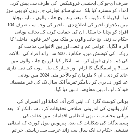
صرف ای-یو کی ایجنسی فرونٹیکس کی طرف سے پیش کردہ
امداد کو مسترد کیا بلکہ ساتھ ساتھ تجارتی جہازوں کو بھی موڑ
دیا۔ ایڈریانا کے ڈوبنے کے بعد، زندہ بچ جانے والوں نے اپنے بچاؤ
میں بلاجواز تاخیر کی اطلاع دی۔ تاخیر کی وجہ سے صرف 104
افراد کو بچایا جا سکا۔ ان کی حمایت کرنے کے بجائے، یونانی
حکام نے زندہ بچ جانے والوں پر ملک میں ‘غیر قانونی داخلے’ کا
الزام لگایا۔ عوامی غم و غصے اور بین الاقوامی مذمت کو
روکنے کی کوشش میں، حکام نے 600 سے زائد افراد کی ہلاکت
کی ذمہ داری قبول کرنے سے انکار کیا، اور بچ جانے والوں میں
سے 9 پر اسمگلنگ کاالزام اور جہاز کے تباہ ہونے کی ذمہ داری
عائد کر دی۔ ان 9 ملزمان کو بالآخر مئی 2024 میں یونانی
عدالتوں نے بری کر دیامگر تقریباً ایک سال تک کی غیر منصفانہ
قید کے لیے انہیں معاوضہ نہیں دیا گیا۔
یونانی کوسٹ گارڈ کے اپنی لائن آف کمانڈ اور افسران کی
کارروائیوں کی اندرونی اصلاحی تحقیقات کرنے سے انکار کے بعد
یونانی محتسب نے بھی انتظامی اقدامات میں غفلت کی۔
پسماندگان کی شکایات کے بعد، پیریوس نیول کورٹ کے ابتدائی
تفتیشی حکام نے ایک سال سے زائد عرصے سے ریاستی جرائم